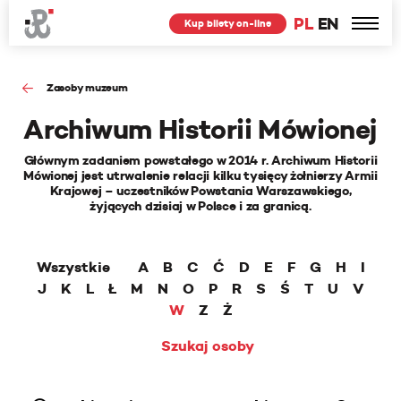
PL
EN
Kup bilety on-line
Zasoby muzeum
Archiwum Historii Mówionej
Głównym zadaniem powstałego w 2014 r. Archiwum Historii
Mówionej jest utrwalenie relacji kilku tysięcy żołnierzy Armii
Krajowej – uczestników Powstania Warszawskiego,
żyjących dzisiaj w Polsce i za granicą.
Wszystkie
A
B
C
Ć
D
E
F
G
H
I
J
K
L
Ł
M
N
O
P
R
S
Ś
T
U
V
W
Z
Ż
Szukaj osoby