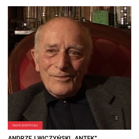
kapral podchorąży
ANDRZEJ WICZYŃSKI „ANTEK”