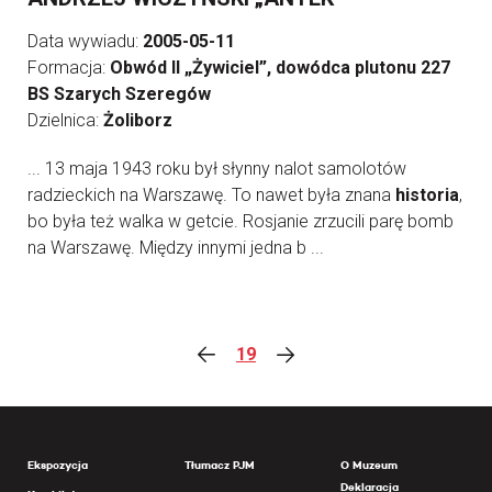
Data wywiadu:
2005-05-11
Formacja:
Obwód II „Żywiciel”, dowódca plutonu 227
BS Szarych Szeregów
Dzielnica:
Żoliborz
... 13 maja 1943 roku był słynny nalot samolotów
radzieckich na Warszawę. To nawet była znana
historia
,
bo była też walka w getcie. Rosjanie zrzucili parę bomb
na Warszawę. Między innymi jedna b ...
19
Ekspozycja
Tłumacz PJM
O Muzeum
Deklaracja