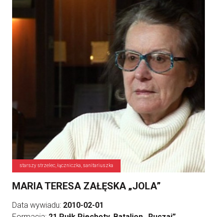
starszy strzelec, łączniczka, sanitariuszka
MARIA TERESA ZAŁĘSKA „JOLA”
Data wywiadu:
2010-02-01
Formacja:
21 Pułk Piechoty, Batalion „Ruczaj”,