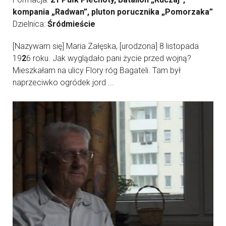
kompania „Radwan”, pluton porucznika „Pomorzaka”
Dzielnica:
Śródmieście
[Nazywam się] Maria Załęska, [urodzona] 8 listopada
19
2
6 roku. Jak wyglądało pani życie przed wojną?
Mieszkałam na ulicy Flory róg Bagateli. Tam był
naprzeciwko ogródek jord ...