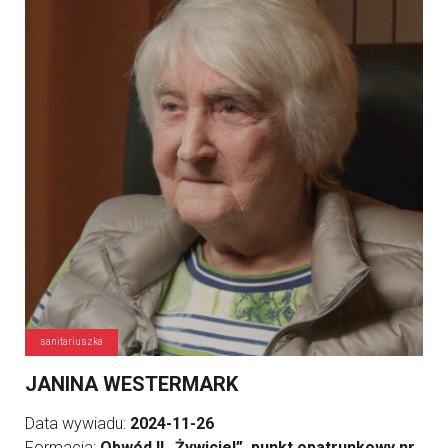
sanitariuszka
JANINA WESTERMARK
Data wywiadu:
2024-11-26
Formacja:
Obwód II „Żywiciel”, punkt opatrunkowy nr