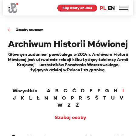
PL
EN
Kup bilety on-line
Zasoby muzeum
Archiwum Historii Mówionej
Głównym zadaniem powstałego w 2014 r. Archiwum Historii
Mówionej jest utrwalenie relacji kilku tysięcy żołnierzy Armii
Krajowej – uczestników Powstania Warszawskiego,
żyjących dzisiaj w Polsce i za granicą.
Wszystkie
A
B
C
Ć
D
E
F
G
H
I
J
K
L
Ł
M
N
O
P
R
S
Ś
T
U
V
W
Z
Ż
Szukaj osoby