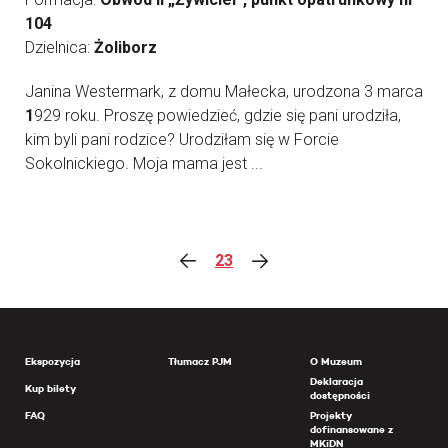
104
Dzielnica:
Żoliborz
Janina Westermark, z domu Małecka, urodzona 3 marca
1
929 roku. Proszę powiedzieć, gdzie się pani urodziła,
kim byli pani rodzice? Urodziłam się w Forcie
Sokolnickiego. Moja mama jest ...
23
Ekspozycja
Tłumacz PJM
O Muzeum
Deklaracja
Kup bilety
dostępności
FAQ
Projekty
dofinansowane z
MKiDN