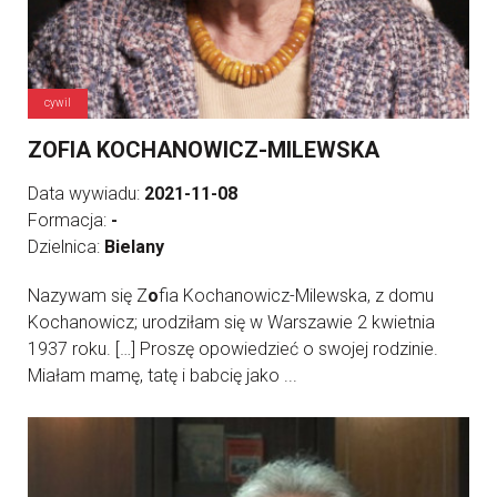
cywil
ZOFIA KOCHANOWICZ-MILEWSKA
Data wywiadu:
2021-11-08
Formacja:
-
Dzielnica:
Bielany
Nazywam się Z
o
fia Kochanowicz-Milewska, z domu
Kochanowicz; urodziłam się w Warszawie 2 kwietnia
1937 roku. […] Proszę opowiedzieć o swojej rodzinie.
Miałam mamę, tatę i babcię jako ...