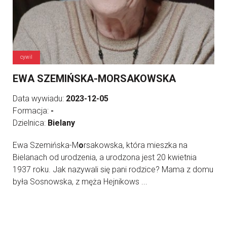
cywil
EWA SZEMIŃSKA-MORSAKOWSKA
Data wywiadu:
2023-12-05
Formacja:
-
Dzielnica:
Bielany
Ewa Szemińska-M
o
rsakowska, która mieszka na
Bielanach od urodzenia, a urodzona jest 20 kwietnia
1937 roku. Jak nazywali się pani rodzice? Mama z domu
była Sosnowska, z męża Hejnikows ...