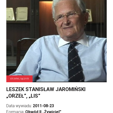
strzelec, łącznik
LESZEK STANISŁAW JAROMIŃSKI
„ORZEŁ”, „LIS”
Data wywiadu:
2011-08-23
Formacja:
Obwód II „Żywiciel”