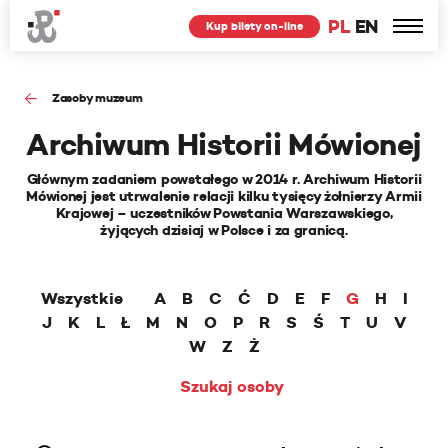
PL
EN
Kup bilety on-line
Zasoby muzeum
Archiwum Historii Mówionej
Głównym zadaniem powstałego w 2014 r. Archiwum Historii
Mówionej jest utrwalenie relacji kilku tysięcy żołnierzy Armii
Krajowej – uczestników Powstania Warszawskiego,
żyjących dzisiaj w Polsce i za granicą.
Wszystkie
A
B
C
Ć
D
E
F
G
H
I
J
K
L
Ł
M
N
O
P
R
S
Ś
T
U
V
W
Z
Ż
Szukaj osoby