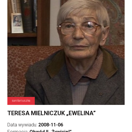
sanitariuszka
TERESA MIELNICZUK „EWELINA”
Data wywiadu:
2008-11-06
Formacja:
Obwód II „Żywiciel”