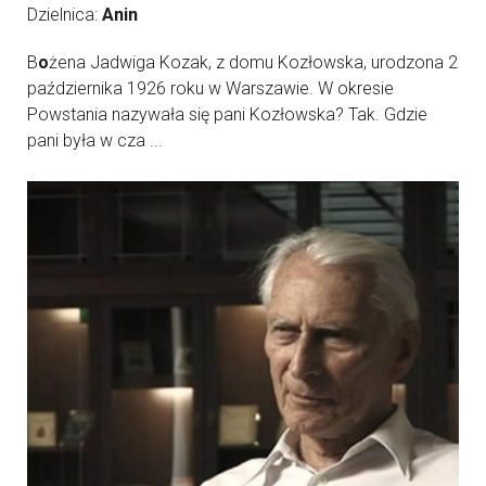
Dzielnica:
Anin
B
o
żena Jadwiga Kozak, z domu Kozłowska, urodzona 2
października 1926 roku w Warszawie. W okresie
Powstania nazywała się pani Kozłowska? Tak. Gdzie
pani była w cza ...