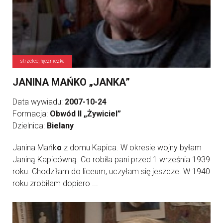
strzelec, łączniczka
JANINA MAŃKO „JANKA”
Data wywiadu:
2007-10-24
Formacja:
Obwód II „Żywiciel”
Dzielnica:
Bielany
Janina Mańk
o
z domu Kapica. W okresie wojny byłam
Janiną Kapicówną. Co robiła pani przed 1 września 1939
roku. Chodziłam do liceum, uczyłam się jeszcze. W 1940
roku zrobiłam dopiero ...