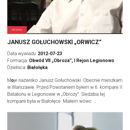
strzelec
JANUSZ GOŁUCHOWSKI „ORWICZ”
Data wywiadu:
2012-07-23
Formacja:
Obwód VII „Obroża”, I Rejon Legionowo
Dzielnica:
Białołęka
M
o
je nazwisko Janusz Gołuchowski. Obecnie mieszkam
w Warszawie. Przed Powstaniem byłem w 6. kompanii II
Batalionu w Legionowie w „Obroży”. Siedziba tej
kompanii była w Białołęce. Miałem wówc ...