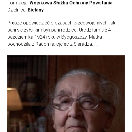
Formacja:
Wojskowa Służba Ochrony Powstania
Dzielnica:
Bielany
Pr
o
szę opowiedzieć o czasach przedwojennych, jak
pani się żyło, kim byli pani rodzice. Urodziłam się 4
października 1924 roku w Bydgoszczy. Matka
pochodziła z Radomia, ojciec z Sieradza. ...