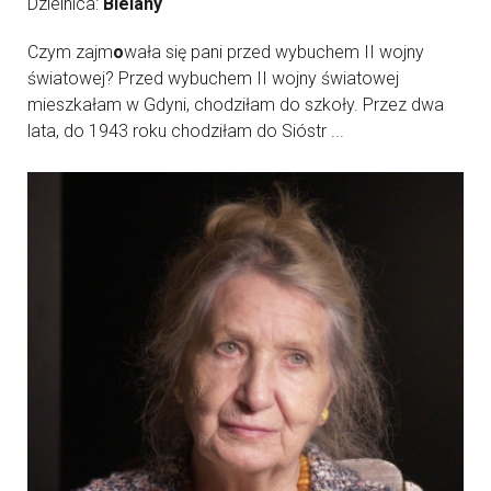
Dzielnica:
Bielany
Czym zajm
o
wała się pani przed wybuchem II wojny
światowej? Przed wybuchem II wojny światowej
mieszkałam w Gdyni, chodziłam do szkoły. Przez dwa
lata, do 1943 roku chodziłam do Sióstr ...