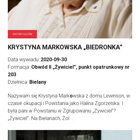
sanitariuszka
KRYSTYNA MARKOWSKA „BIEDRONKA”
Data wywiadu:
2020-09-30
Formacja:
Obwód II „Żywiciel”, punkt opatrunkowy nr
203
Dzielnica:
Bielany
Nazywam się Krystyna Mark
o
wska z domu Lewinson, w
czasie okupacji i Powstania jako Halina Zgorzelska. I
była pani w Powstaniu w Zgrupowaniu „Żywiciel”?
„Żywiciel”. Na Bielanach, Żol ...