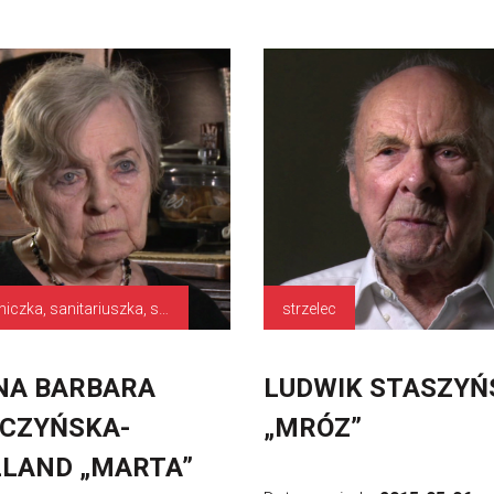
łączniczka, sanitariuszka, starszy strzelec
strzelec
NA BARBARA
LUDWIK STASZYŃ
CZYŃSKA-
„MRÓZ”
LAND „MARTA”