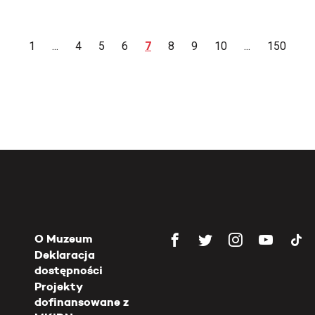
1
...
4
5
6
7
8
9
10
...
150
O Muzeum
Deklaracja
dostępności
Projekty
dofinansowane z