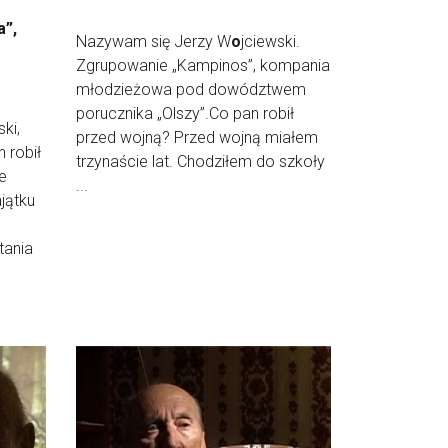
a”,
Nazywam się Jerzy W
o
jciewski.
Zgrupowanie „Kampinos”, kompania
młodzieżowa pod dowództwem
porucznika „Olszy”.Co pan robił
ki,
przed wojną? Przed wojną miałem
 robił
trzynaście lat. Chodziłem do szkoły
e
...
jątku
e
tania