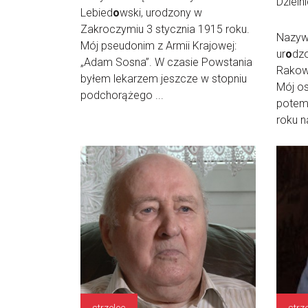
Dzieln
Lebied
o
wski, urodzony w
Zakroczymiu 3 stycznia 1915 roku.
Nazywa
Mój pseudonim z Armii Krajowej:
ur
o
dzo
„Adam Sosna”. W czasie Powstania
Rakow
byłem lekarzem jeszcze w stopniu
Mój os
podchorążego ...
potem
roku n