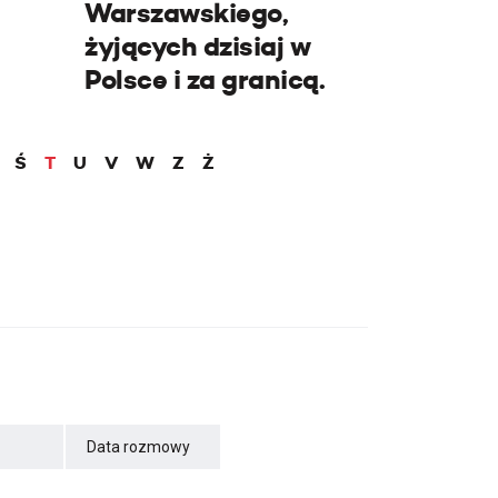
Warszawskiego,
żyjących dzisiaj w
Polsce i za granicą.
Ś
T
U
V
W
Z
Ż
Data rozmowy