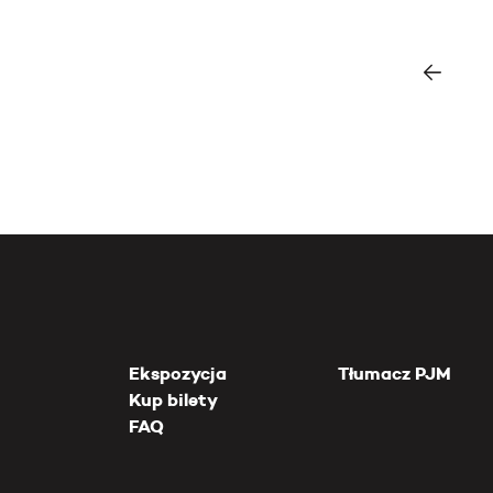
Ekspozycja
Tłumacz PJM
Kup bilety
FAQ