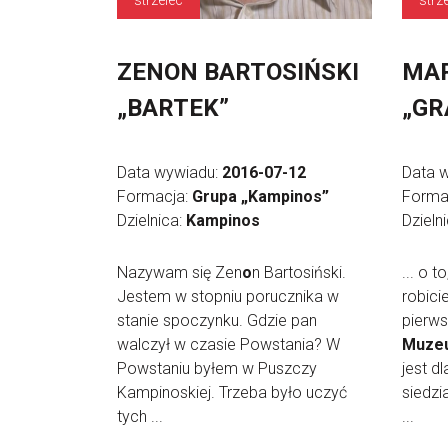
strzelec
strz
ZENON BARTOSIŃSKI
MAR
„BARTEK”
„GR
Data wywiadu:
2016-07-12
Data 
Formacja:
Grupa „Kampinos”
Forma
Dzielnica:
Kampinos
Dzieln
Nazywam się Zen
o
n Bartosiński.
... o 
Jestem w stopniu porucznika w
robici
stanie spoczynku. Gdzie pan
pierws
walczył w czasie Powstania? W
Muze
Powstaniu byłem w Puszczy
jest d
Kampinoskiej. Trzeba było uczyć
siedzi
tych ...
...