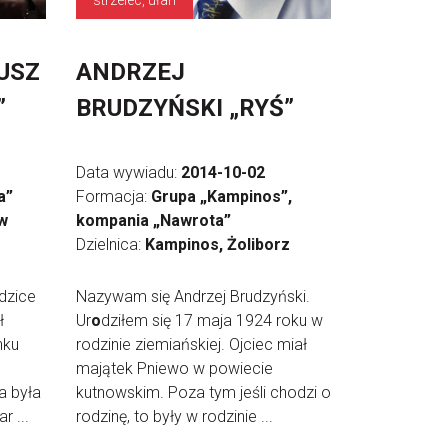
strzelec, ułan
USZ
ANDRZEJ
”
BRUDZYŃSKI „RYŚ”
Data wywiadu:
2014-10-02
a”
Formacja:
Grupa „Kampinos”,
w
kompania „Nawrota”
Dzielnica:
Kampinos, Żoliborz
dzice
Nazywam się Andrzej Brudzyński.
ł
Ur
o
dziłem się 17 maja 1924 roku w
nku
rodzinie ziemiańskiej. Ojciec miał
majątek Pniewo w powiecie
a była
kutnowskim. Poza tym jeśli chodzi o
r ...
rodzinę, to były w rodzinie ...