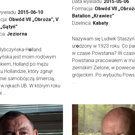
Data wywiadu:
2015-05-06
Formacja:
Obwód VII „Obroż
wywiadu:
2015-06-10
Batalion „Krawiec”
cja:
Obwód VII „Obroża”, V
Dzielnica:
Kabaty
 „Gątyń”
ica:
Jeziorna
Nazywam się Ludwik Staszyńs
ur
o
dzony w 1923 roku. Co pan
 Rybczyńska-H
o
lland.
w czasie Powstania? W czasi
yńska jest moim rodowym
Powstania pracowałem w ma
kiem, Holland po mężu
ziemskim Zielone, w powieci
u Hollandzie, który zginął
grójeckim. Po wybuchu Pows
znie samobójczą śmiercią,
...
 w rękach UB. W którym roku
 ...