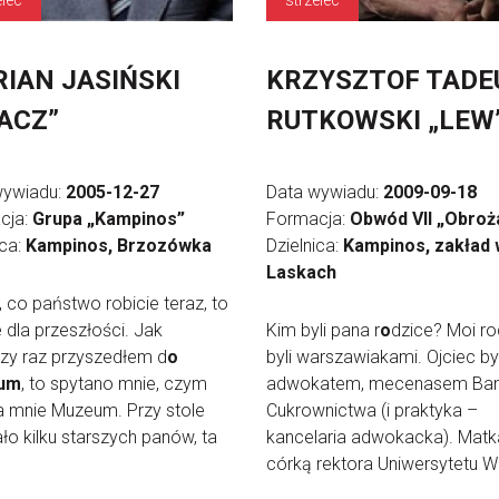
elec
strzelec
IAN JASIŃSKI
KRZYSZTOF TADE
ACZ”
RUTKOWSKI „LEW
wywiadu:
2005-12-27
Data wywiadu:
2009-09-18
cja:
Grupa „Kampinos”
Formacja:
Obwód VII „Obroż
ica:
Kampinos, Brzozówka
Dzielnica:
Kampinos, zakład 
Laskach
to, co państwo robicie teraz, to
e dla przeszłości. Jak
Kim byli pana r
o
dzice? Moi ro
zy raz przyszedłem d
o
byli warszawiakami. Ojciec by
um
, to spytano mnie, czym
adwokatem, mecenasem Ba
la mnie Muzeum. Przy stole
Cukrownictwa (i praktyka –
ało kilku starszych panów, ta
kancelaria adwokacka). Matk
córką rektora Uniwersytetu Wa