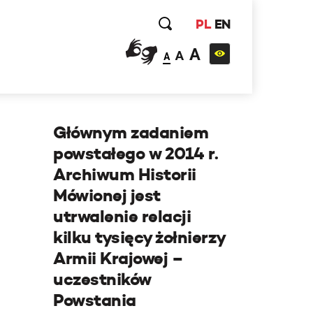
PL
EN
A
A
A
Głównym zadaniem
powstałego w 2014 r.
Archiwum Historii
Mówionej jest
utrwalenie relacji
kilku tysięcy żołnierzy
Armii Krajowej –
uczestników
Powstania