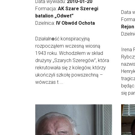
Data wywiadu:
2010-01-20
Formacja:
AK Szare Szeregi
Data 
batalion „Odwet”
Forma
Dzielnica:
IV Obwód Ochota
Rejon
Dzieln
Działaln
o
ść konspiracyjną
rozpocząłem wczesną wiosną
Irena
1943 roku. Wchodziłem w skład
Rybcz
drużyny „Szarych Szeregów”, która
nazwis
rekrutowała się z kolegów, którzy
Henryk
ukończyli szkołę powszechną –
tragic
wówczas t ...
będąc
się pani