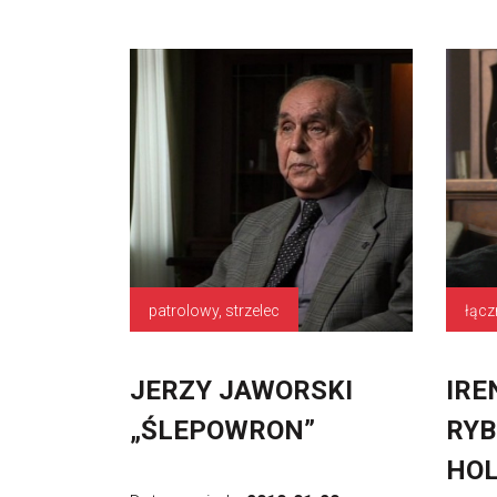
patrolowy, strzelec
JERZY JAWORSKI
IRE
„ŚLEPOWRON”
RYB
HOL