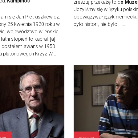
ica:
Kampinos
zresztą przekażę to d
o Muz
Uczyliśmy się w języku polski
m się Jan Pietraszkiewicz,
obowiązywał język niemiecki.
ny 25 kwietnia 1920 roku w
było historii, nie było… ...
ie, województwo wileńskie.
tatni stopień to kapral, [a]
 dostałem awans w 1950
a plutonowego i Krzyż W ...