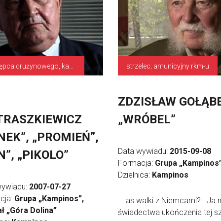
zastępca drużynowego, kapral
strzelec; amunicyjny rkm-u
N
ZDZISŁAW GOŁĄB
TRASZKIEWICZ
„WRÓBEL”
NEK”, „PROMIEŃ”,
Data wywiadu:
2015-09-08
N”, „PIKOLO”
Formacja:
Grupa „Kampinos
Dzielnica:
Kampinos
wywiadu:
2007-07-27
cja:
Grupa „Kampinos”,
... as walki z Niemcami? Ja
ł „Góra Dolina”
świadectwa ukończenia tej sz