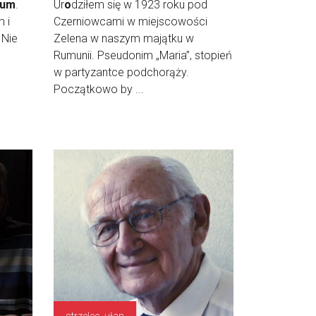
eum
.
Ur
o
dziłem się w 1923 roku pod
m i
Czerniowcami w miejscowości
 Nie
Zelena w naszym majątku w
Rumunii. Pseudonim „Maria”, stopień
w partyzantce podchorąży.
Początkowo by ...