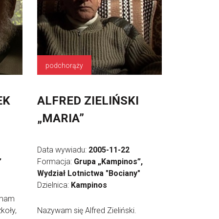
podchorąży
EK
ALFRED ZIELIŃSKI
„MARIA”
Data wywiadu:
2005-11-22
”
Formacja:
Grupa „Kampinos”,
Wydział Lotnictwa "Bociany"
Dzielnica:
Kampinos
 mam
koły,
Nazywam się Alfred Zieliński.