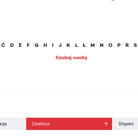
Ć
D
E
F
G
H
I
J
K
L
Ł
M
N
O
P
R
S
Szukaj osoby
cja
Dzielnica
Stopień