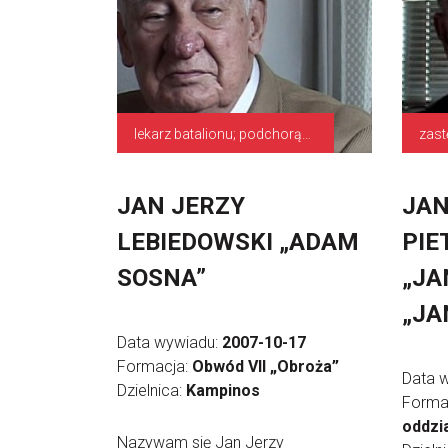
lekarz batalionu; podchorąży plutonowy
JAN JERZY
JA
LEBIEDOWSKI „ADAM
PIE
SOSNA”
„JA
„JA
Data wywiadu:
2007-10-17
Formacja:
Obwód VII „Obroża”
Data 
Dzielnica:
Kampinos
Forma
oddzia
Nazywam się Jan Jerzy