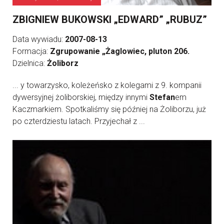
ZBIGNIEW BUKOWSKI „EDWARD” „RUBUZ”
Data wywiadu:
2007-08-13
Formacja:
Zgrupowanie „Żaglowiec, pluton 206.
Dzielnica:
Żoliborz
... y towarzysko, koleżeńsko z kolegami z 9. kompanii
dywersyjnej żoliborskiej, między innymi
Stefan
em
Kaczmarkiem. Spotkaliśmy się później na Żoliborzu, już
po czterdziestu latach. Przyjechał z ...