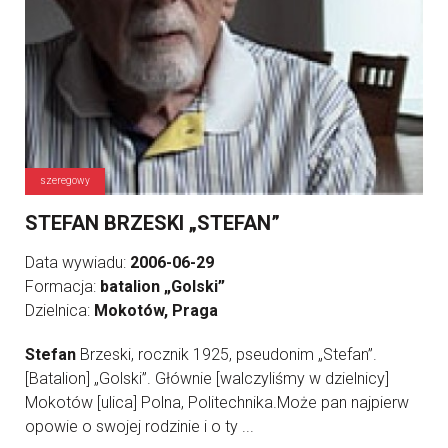
szeregowy
STEFAN BRZESKI „STEFAN”
Data wywiadu:
2006-06-29
Formacja:
batalion „Golski”
Dzielnica:
Mokotów, Praga
Stefan
Brzeski, rocznik 1925, pseudonim „Stefan”.
[Batalion] „Golski”. Głównie [walczyliśmy w dzielnicy]
Mokotów [ulica] Polna, Politechnika.Może pan najpierw
opowie o swojej rodzinie i o ty ...