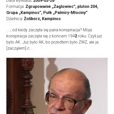
Data wywiadu:
2009-03-26
Formacja:
Zgrupowanie „Żaglowiec”, pluton 204,
Grupa „Kampinos”, Pułk „Palmiry-Młociny”
Dzielnica:
Żoliborz, Kampinos
... , od kiedy zaczęła się pana konspiracja? Moja
konspiracja zaczęła się z końcem 194
2
roku. Czyli już
było AK. Już było AK, bo przedtem było ZWZ, ale ja
[zacząłem] c ...