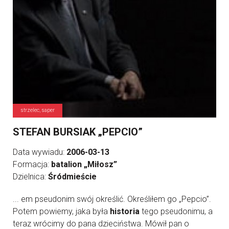
strzelec, saper
STEFAN BURSIAK „PEPCIO”
Data wywiadu:
2006-03-13
Formacja:
batalion „Miłosz”
Dzielnica:
Śródmieście
... em pseudonim swój określić. Określiłem go „Pepcio”.
Potem powiemy, jaka była
historia
tego pseudonimu, a
teraz wrócimy do pana dzieciństwa. Mówił pan o