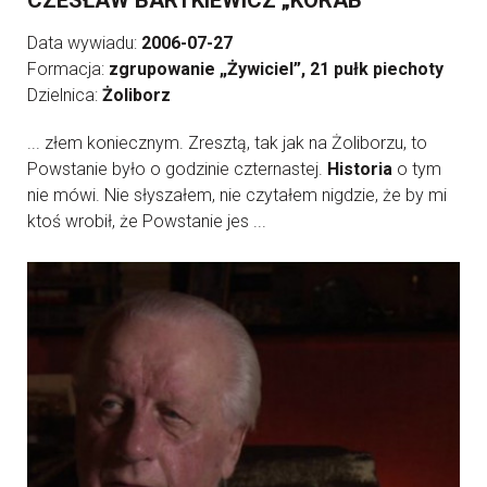
CZESŁAW BARTKIEWICZ „KORAB”
Data wywiadu:
2006-07-27
Formacja:
zgrupowanie „Żywiciel”, 21 pułk piechoty
Dzielnica:
Żoliborz
... złem koniecznym. Zresztą, tak jak na Żoliborzu, to
Powstanie było o godzinie czternastej.
Historia
o tym
nie mówi. Nie słyszałem, nie czytałem nigdzie, że by mi
ktoś wrobił, że Powstanie jes ...