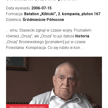
Data wywiadu:
2006-07-15
Formacja:
Batalion „Kiliński”, 2. kompania, pluton 167
Dzielnica:
Śródmieście Północne
... emu. Stasiecki zginął w czasie wojny. Poznałem
również „Orszę”, ale „Orsza” to już dalsza
historia
.
„Orszę” Broniewskiego [poznałem] już w czasie
Powstania. Konspiracja. Co się robiło w kon ...
starszy strzelec, dowódca sekcji