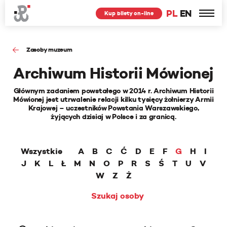
PL
EN
Kup bilety on-line
Zasoby muzeum
Archiwum Historii Mówionej
Głównym zadaniem powstałego w 2014 r. Archiwum Historii
Mówionej jest utrwalenie relacji kilku tysięcy żołnierzy Armii
Krajowej – uczestników Powstania Warszawskiego,
żyjących dzisiaj w Polsce i za granicą.
Wszystkie
A
B
C
Ć
D
E
F
G
H
I
J
K
L
Ł
M
N
O
P
R
S
Ś
T
U
V
W
Z
Ż
Szukaj osoby