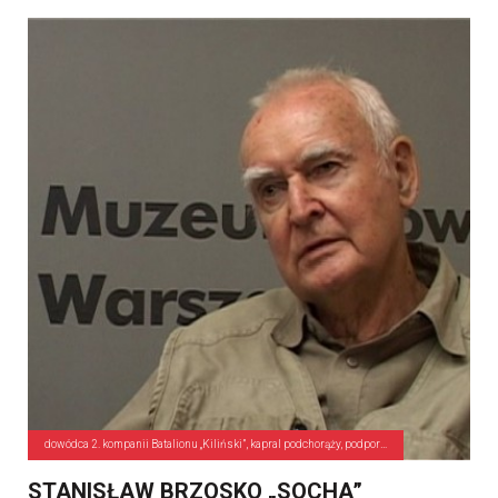
dowódca 2. kompanii Batalionu „Kiliński”, kapral podchorąży, podporucznik
STANISŁAW BRZOSKO „SOCHA”