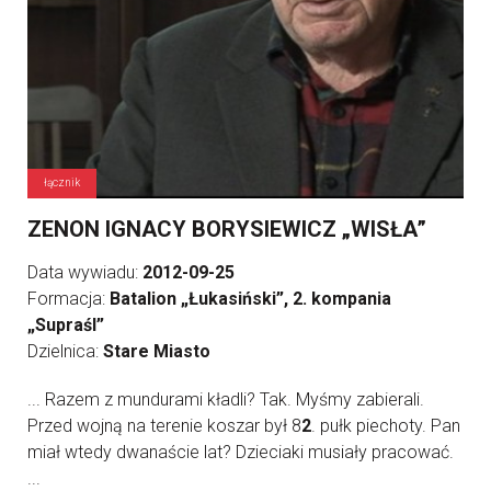
łącznik
ZENON IGNACY BORYSIEWICZ „WISŁA”
Data wywiadu:
2012-09-25
Formacja:
Batalion „Łukasiński”, 2. kompania
„Supraśl”
Dzielnica:
Stare Miasto
... Razem z mundurami kładli? Tak. Myśmy zabierali.
Przed wojną na terenie koszar był 8
2
. pułk piechoty. Pan
miał wtedy dwanaście lat? Dzieciaki musiały pracować.
...