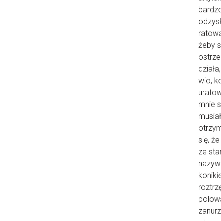
bardzo
odzysk
ratowa
żeby s
ostrze
działa,
wio, k
uratow
mnie s
musiał
otrzym
się, ż
ze sta
nazywa
konik
roztrz
polową
zanurz