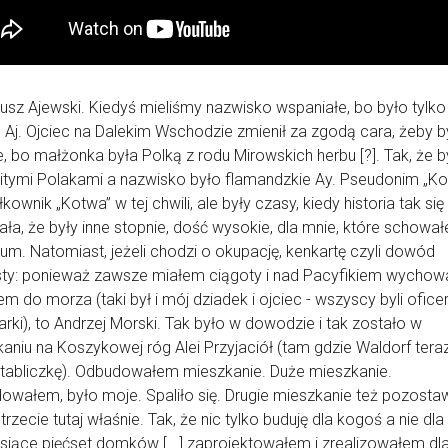
usz Ajewski. Kiedyś mieliśmy nazwisko wspaniałe, bo było tylko
Aj. Ojciec na Dalekim Wschodzie zmienił za zgodą cara, żeby b
e, bo małżonka była Polką z rodu Mirowskich herbu [?]. Tak, że b
tymi Polakami a nazwisko było flamandzkie Ay. Pseudonim „Ko
kownik „Kotwa” w tej chwili, ale były czasy, kiedy historia tak się
ała, że były inne stopnie, dość wysokie, dla mnie, które schowa
um. Natomiast, jeżeli chodzi o okupację, kenkartę czyli dowód
ty: ponieważ zawsze miałem ciągoty i nad Pacyfikiem wychowa
em do morza (taki był i mój dziadek i ojciec - wszyscy byli ofice
rki), to Andrzej Morski. Tak było w dowodzie i tak zostało w
aniu na Koszykowej róg Alei Przyjaciół (tam gdzie Waldorf ter
tabliczkę). Odbudowałem mieszkanie. Duże mieszkanie.
wałem, było moje. Spaliło się. Drugie mieszkanie też pozosta
 trzecie tutaj właśnie. Tak, że nic tylko buduję dla kogoś a nie dla 
ysiące pięćset domków [...] zaprojektowałem i zrealizowałem dl