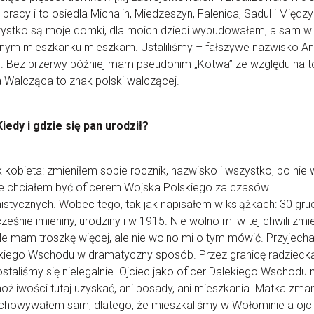
 pracy i to osiedla Michalin, Miedzeszyn, Falenica, Sadul i Między
zystko są moje domki, dla moich dzieci wybudowałem, a sam w
ym mieszkanku mieszkam. Ustaliliśmy – fałszywe nazwisko An
. Bez przerwy później mam pseudonim „Kotwa” ze względu na t
 Walcząca to znak polski walczącej.
Kiedy i gdzie się pan urodził?
k kobieta: zmieniłem sobie rocznik, nazwisko i wszystko, bo nie
nie chciałem być oficerem Wojska Polskiego za czasów
stycznych. Wobec tego, tak jak napisałem w książkach: 30 grud
ześnie imieniny, urodziny i w 1915. Nie wolno mi w tej chwili zmi
 ale mam troszkę więcej, ale nie wolno mi o tym mówić. Przyjech
kiego Wschodu w dramatyczny sposób. Przez granicę radzieck
staliśmy się nielegalnie. Ojciec jako oficer Dalekiego Wschodu n
ożliwości tutaj uzyskać, ani posady, ani mieszkania. Matka zmarł
chowywałem sam, dlatego, że mieszkaliśmy w Wołominie a ojc