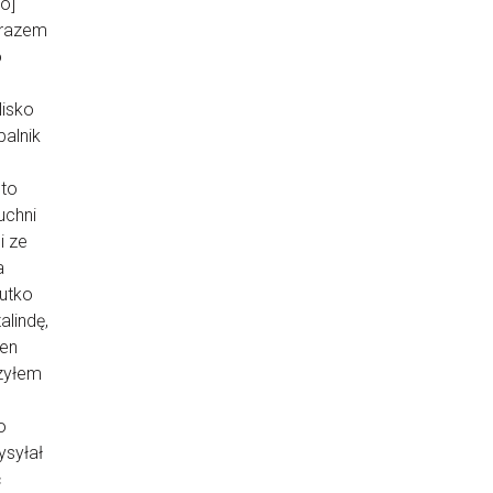
o]
m razem
o
lisko
palnik
sto
uchni
i ze
a
iutko
alindę,
ien
zyłem
o
ysyłał
ć