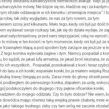
j strony dwunastu kawalerzystów niemieckich atakuje. Więc ja [d
ucharczyków mówię: Nie bójcie się nic, kładźcie się i za każdy
nym strzale oddawajcie w ich kierunku i zmieniajcie miejsca.” I t
a robię, tak żeby wyglądało, że nas za tym rowem, za tym
ieniem szosy jest kilkunastu. Mało tego, kiedy oni byli już dość b
em wydawać swoje rozkazy tak, jak się do działa wydaje, że za
granat natychmiastowy, przed nami nieprzyjaciel, celuj na wprost i
 to mówię w ten kocioł i w tym momencie, kiedy oni byli już ze 
 trzasnąłem klapą a pod spodem były żarzące się jeszcze w k
 Z tego komina wyleciała żagiew i dym. Niemcy pospadali z kon
u, bo sądzili, że jakaś lufa armatnia, że jakaś broń nieznana, że z
 to ich wszystkich… Pospadali, przeskakiwali z koni i teraz szybc
ł do lasu a ich koniki, wspaniale koniki, bo ja miałem wiejską Roz
skubią trawę i biegają po polu. Zaraz mnie do głowy strzelił pew
ł, podbiegłem do pierwszego konika, złapałem za uzdę, wskoc
ego] podskoczyłem do drugiego i trzy piękne oficerskie koniki,
adziłem do mojego oddziału. Czy to było dobrze? Nie wiem, b
e dowódca mając również taką wiejską prawie chabetę, mnie w
 jako takiego trudnego: żeby czy tam wróg nie zacznie strzela