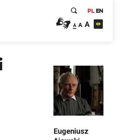
PL
EN
A
A
A
i
Eugeniusz