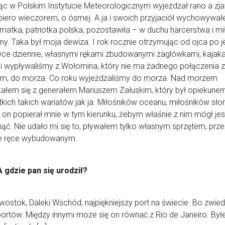
ąc w Polskim Instytucie Meteorologicznym wyjeżdżał rano a zja
piero wieczorem, o ósmej. A ja i swoich przyjaciół wychowywał
 matka, patriotka polska, pozostawiła – w duchu harcerstwa i mi
ny. Taka był moja dewiza. I rok rocznie otrzymując od ojca po j
ce dziennie, własnymi rękami zbudowanymi żaglówkami, kajaka
i wypływaliśmy z Wołomina, który nie ma żadnego połączenia z
m, do morza. Co roku wyjeżdżaliśmy do morza. Nad morzem
ałem się z generałem Mariuszem Załuskim, który był opiekune
kich takich wariatów jak ja. Miłośników oceanu, miłośników sło
 on popierał mnie w tym kierunku, żebym właśnie z nim mógł je
ąć. Nie udało mi się to, pływałem tylko własnym sprzętem, prze
e ręce wybudowanym.
A gdzie pan się urodził?
ostok, Daleki Wschód, najpiękniejszy port na świecie. Bo zwie
ortów. Między innymi może się on równać z Rio de Janeiro. By