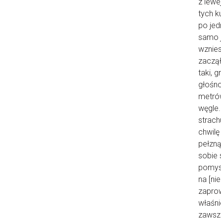
z lewe
tych k
po jed
samo j
wznies
zaczął
taki, 
głośno
metrów
węgle.
strach
chwilę
pełzną
sobie 
pomys
na [ni
zaprow
właśni
zawsze