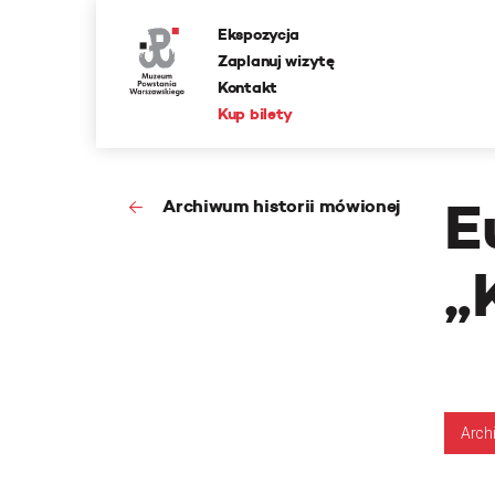
Ekspozycja
Zaplanuj wizytę
Kontakt
Kup bilety
E
Archiwum historii mówionej
„
Arch