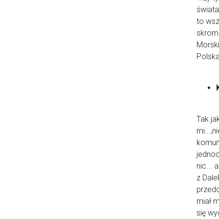
świata
to ws
skromn
Morski
Polska
Tak ja
mi...,
komuni
jednoc
nic...
z Dale
przedo
miał m
się wy