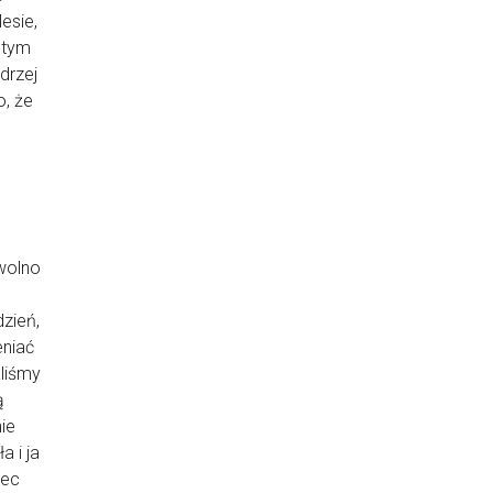
lesie,
 tym
drzej
o, że
 wolno
zień,
eniać
aliśmy
ą
ie
a i ja
iec