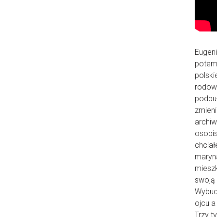
Eugeni
potem 
polski
rodowi
podpuł
zmieni
archiw
osobis
chciał
maryna
mieszk
swoją 
Wybudo
ojcu a
Trzy t