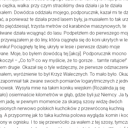
 ciężka, walka: przy czym straciliśmy dwa działa i ja te działa
ałem. Dowódca oddziału mojego, podporucznik, kazał mi te dz
ć, a ponieważ te działa przed lasem były, ja musiałem to tak urz
to pięćdziesiąt, trzysta metrów od karabinów maszynowych, te
liwane działa wciągnąć do lasu. Podpełzłem do pierwszego mo
 przywiązałem je do liny, która ciągnęła się do koni ukrytych w lesi
oniku! Pociągnęły tę linę, ukryły w lesie i pierwsze działo moje
ane. Moje, bo byłem dowódcą tej [akcji]. Podporucznik mocno
koczył – „Co to?! co wy myślicie, że to gorsze... tamte ratujcie!” 
em drugie. Okazał się o tyle wdzięczny, że pierwsze odznaczenie
ałem, wyróżnienie to był Krzyż Walecznych. To mało było. Oka
e zapomniał tak zwane swoich pomiarów logarytmicznych z jed
nowisk. Wysyła mnie na takim koniku wiejskim (Rozalinda ją się
ło) osiemnaście kilometrów w głąb, gdzie byli już Niemcy. Ja 
iem jadę, w pewnym momencie za skarpą szosy widzę dwóch
ęsionych nerwowo polskich kuchcików z przewróconą kuchnią
. A przypomnę jak to taka kuchnia polowa wygląda: komin i koc
ony w ognisku. I to się przewróciło za wałem z tej szosy, tym