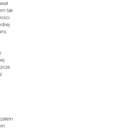
wiał
em tak
łości
ednej
mi,
m
nej
szcze
z
dzałem
łem