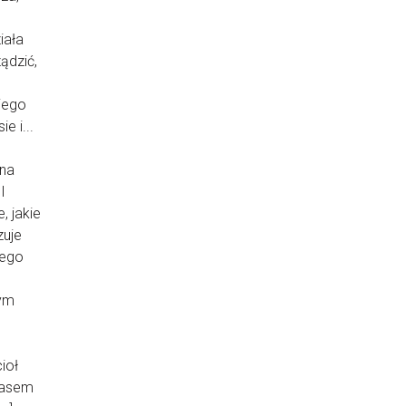
iała
ądzić,
jego
e i...
 na
I
, jakie
zuje
nego
tym
ioł
czasem