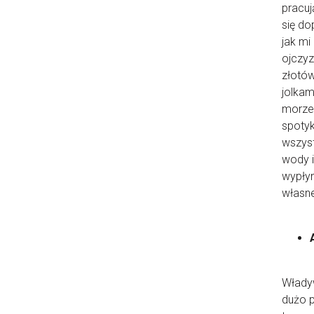
pracuj
się do
jak mi
ojczyz
złotów
jolkam
morze
spotyk
wszyst
wody i
wypłyn
własn
Władyw
dużo p