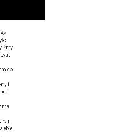
 Ay
yło
yliśmy
twa”,
łem do
ny i
rami
az ma
wiłem
siebie.
a