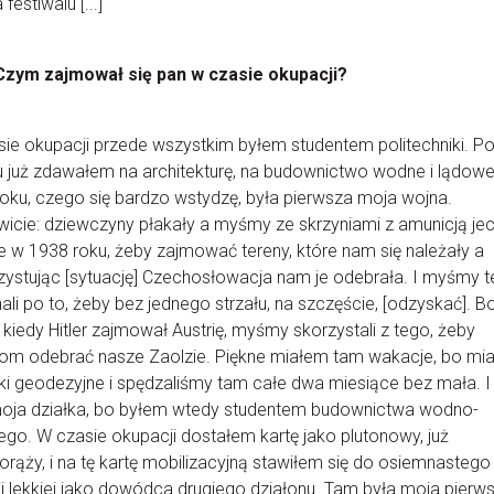
festiwalu [...]
Czym zajmował się pan w czasie okupacji?
ie okupacji przede wszystkim byłem studentem politechniki. P
 już zdawałem na architekturę, na budownictwo wodne i lądow
oku, czego się bardzo wstydzę, była pierwsza moja wojna.
icie: dziewczyny płakały a myśmy ze skrzyniami z amunicją jec
e w 1938 roku, żeby zajmować tereny, które nam się należały a
ystując [sytuację] Czechosłowacja nam je odebrała. I myśmy t
ali po to, żeby bez jednego strzału, na szczęście, [odzyskać]. B
 kiedy Hitler zajmował Austrię, myśmy skorzystali z tego, żeby
om odebrać nasze Zaolzie. Piękne miałem tam wakacje, bo mi
ki geodezyjne i spędzaliśmy tam całe dwa miesiące bez mała. I
moja działka, bo byłem wtedy studentem budownictwa wodno-
go. W czasie okupacji dostałem kartę jako plutonowy, już
rąży, i na tę kartę mobilizacyjną stawiłem się do osiemnastego
rii lekkiej jako dowódca drugiego działonu. Tam była moja pierws