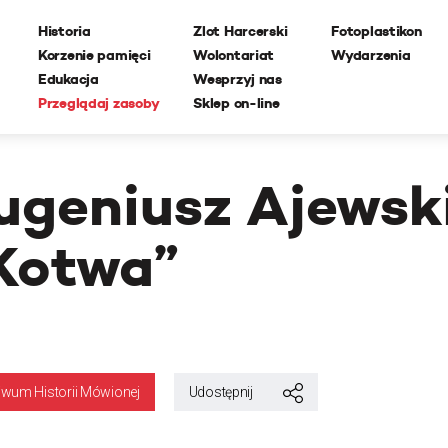
Historia
Zlot Harcerski
Fotoplastikon
Korzenie pamięci
Wolontariat
Wydarzenia
Edukacja
Wesprzyj nas
Przeglądaj zasoby
Sklep on-line
ugeniusz Ajewsk
Kotwa”
iwum Historii Mówionej
Udostępnij