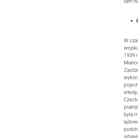
tam na 
W czas
wojsku
1939 r
Mianow
Zaolzi
wykorz
pojech
wtedy,
Czech
prakty
była 
lądowe
podcho
artyle