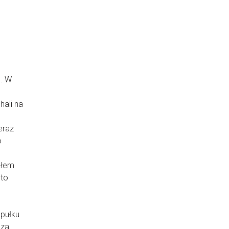
o
e. W
hali na
eraz
o
ałem
 to
 pułku
za,