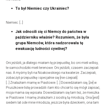
To był Niemiec czy Ukrainiec?
Niemiec. […]
Jak odnosili się ci Niemcy do państwa w
październiku właśnie? Rozumiem, że była
grupa Niemców, która nadzorowała tę
ewakuację ludności cywilnej?
Oni jeździli, ja dlatego miałam tę przepustkę, bo oni mieli willisy,
te samochodziki mieli terenowe. Oni jeździli, czasem zaczepiali
nas. A myśmy byli na Noakowskiego na kwaterze. Zaczepiali,
zobaczyli przepustkę i specjalnie się [nie czepiali].
[…] Znalazłam mamę w Piastowie. [...] Dowiedziałam się, [że] w
Pruszkowie listę prowadzili i tam kto chciał to się mógł zapisać,
moja mama się wpisała. Dowiedziałam się tam też, że mieszka
w Piastowie. I mamę znalazłam z siostrą tą młodszą. Ona [jest]
siedem lat ode mnie młodsza, jeszcze była dzieckiem, ona tam