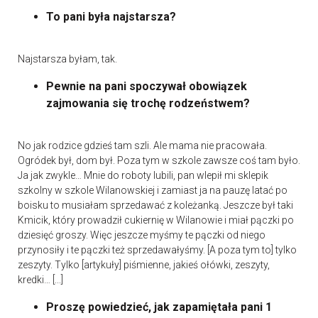
To pani była najstarsza?
Najstarsza byłam, tak.
Pewnie na pani spoczywał obowiązek
zajmowania się trochę rodzeństwem?
No jak rodzice gdzieś tam szli. Ale mama nie pracowała.
Ogródek był, dom był. Poza tym w szkole zawsze coś tam było.
Ja jak zwykle… Mnie do roboty lubili, pan wlepił mi sklepik
szkolny w szkole Wilanowskiej i zamiast ja na pauzę latać po
boisku to musiałam sprzedawać z koleżanką. Jeszcze był taki
Kmicik, który prowadził cukiernię w Wilanowie i miał pączki po
dziesięć groszy. Więc jeszcze myśmy te pączki od niego
przynosiły i te pączki też sprzedawałyśmy. [A poza tym to] tylko
zeszyty. Tylko [artykuły] piśmienne, jakieś ołówki, zeszyty,
kredki… [...]
Proszę powiedzieć, jak zapamiętała pani 1