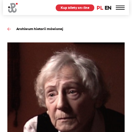
PL
EN
Kup bilety on-line
Archiwum historii mówionej