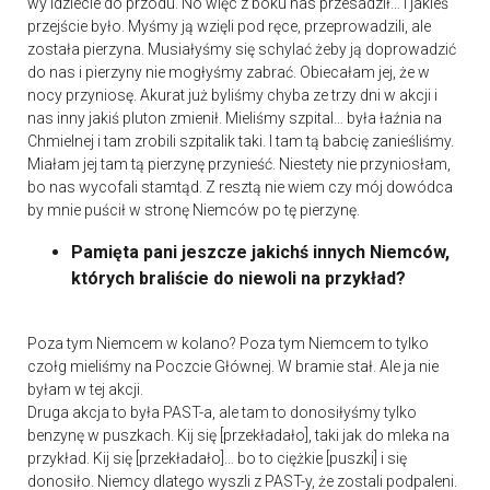
wy idziecie do przodu. No więc z boku nas przesadził… i jakieś
przejście było. Myśmy ją wzięli pod ręce, przeprowadzili, ale
została pierzyna. Musiałyśmy się schylać żeby ją doprowadzić
do nas i pierzyny nie mogłyśmy zabrać. Obiecałam jej, że w
nocy przyniosę. Akurat już byliśmy chyba ze trzy dni w akcji i
nas inny jakiś pluton zmienił. Mieliśmy szpital… była łaźnia na
Chmielnej i tam zrobili szpitalik taki. I tam tą babcię zanieśliśmy.
Miałam jej tam tą pierzynę przynieść. Niestety nie przyniosłam,
bo nas wycofali stamtąd. Z resztą nie wiem czy mój dowódca
by mnie puścił w stronę Niemców po tę pierzynę.
Pamięta pani jeszcze jakichś innych Niemców,
których braliście do niewoli na przykład?
Poza tym Niemcem w kolano? Poza tym Niemcem to tylko
czołg mieliśmy na Poczcie Głównej. W bramie stał. Ale ja nie
byłam w tej akcji.
Druga akcja to była PAST-a, ale tam to donosiłyśmy tylko
benzynę w puszkach. Kij się [przekładało], taki jak do mleka na
przykład. Kij się [przekładało]… bo to ciężkie [puszki] i się
donosiło. Niemcy dlatego wyszli z PAST-y, że zostali podpaleni.