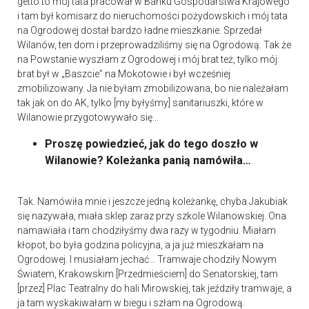
getto to mój tata pracował w Banku Gospodarstwa Krajowego
i tam był komisarz do nieruchomości pożydowskich i mój tata
na Ogrodowej dostał bardzo ładne mieszkanie. Sprzedał
Wilanów, ten dom i przeprowadziliśmy się na Ogrodową. Tak że
na Powstanie wyszłam z Ogrodowej i mój brat też, tylko mój
brat był w „Baszcie” na Mokotowie i był wcześniej
zmobilizowany. Ja nie byłam zmobilizowana, bo nie należałam
tak jak on do AK, tylko [my byłyśmy] sanitariuszki, które w
Wilanowie przygotowywało się...
Proszę powiedzieć, jak do tego doszło w
Wilanowie? Koleżanka panią namówiła…
Tak. Namówiła mnie i jeszcze jedną koleżankę, chyba Jakubiak
się nazywała, miała sklep zaraz przy szkole Wilanowskiej. Ona
namawiała i tam chodziłyśmy dwa razy w tygodniu. Miałam
kłopot, bo była godzina policyjna, a ja już mieszkałam na
Ogrodowej. I musiałam jechać… Tramwaje chodziły Nowym
Światem, Krakowskim [Przedmieściem] do Senatorskiej, tam
[przez] Plac Teatralny do hali Mirowskiej, tak jeździły tramwaje, a
ja tam wyskakiwałam w biegu i szłam na Ogrodową.