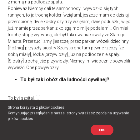
z mamą na podłodze spała.
Ponieważ Niemcy dali te samochody i wywoziło się tych
rannych, to ja trochę kołder [wzięłam], jeszcze mam do dzisiaj
przerobione, dwie kołdry czy trzy wzięłam, dwie poduszki, więc
już mamie przez parkan z kolegą moim [je podałam]... On miał
trochę stopę wyrwaną, ale był taki cwaniakowaty ze Starego
Miasta. Przerzuciliśmy [jeszcze] przez parkan wózek dziecinny.
[Później] przyszły siostry Szarytki one tam pewne rzeczy [ze
sobą miały], łóżka [przywiozły], już na podłodze nie spały.
[Siostry] trochę jeść przywiozły. Niemcy im widocznie pozwolili
wywieźć. One powywoziły.
To był taki obóz dla ludności cywilnej?
To był szpital. […]
Strona korzysta z plików cookies.
Proszę opowiedzieć, jeszcze ten październik
Kontynuując przeglądanie naszej strony wyrażasz zgodę na używanie
jak ewakuowała pani chorych...?
plików cookies.
OK
Z Noakowskiego codziennie chodziło się w inne miejsce. To,