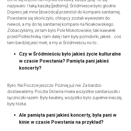
nazywało. I taką kaszkę [jedliśmy]. Śródmieście było głodne.
Dopiero jak mnie [dowódca] przeniósł do kompanii sanitarnej,
Powstanie się skończyło, chłopcy zostali wywiezieni do
niewoli, a my do tej sanitarnej kompanii na Noakowskiego.
Zobaczyliśmy, że tam było Pole Mokotowskie, taki kawałek
przed Politechniką i tam dalej i tam były pomidorki, jakieś... coś
tam bardziej jeść mieli, a my w Śródmieściu no to…
Czy w Śródmieściu było jakieś życie kulturalne
w czasie Powstania? Pamięta pani jakieś
koncerty?
Było. Na Poczcie jeszcze. Później już nie. Za bardzo
dostawaliśmy. Poczta Główna miała wszystkie sanitariuszki i
łączniczki razem. Były kwatery, wszystko było zupełnie inaczej,
były łóżka.
Ale pamięta pani jakieś koncerty, była pani w
kinie w czasie Powstania na przykład?