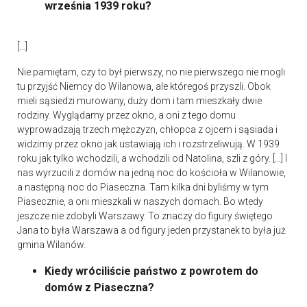
września 1939 roku?
[…]
Nie pamiętam, czy to był pierwszy, no nie pierwszego nie mogli
tu przyjść Niemcy do Wilanowa, ale któregoś przyszli. Obok
mieli sąsiedzi murowany, duży dom i tam mieszkały dwie
rodziny. Wyglądamy przez okno, a oni z tego domu
wyprowadzają trzech mężczyzn, chłopca z ojcem i sąsiada i
widzimy przez okno jak ustawiają ich i rozstrzeliwują. W 1939
roku jak tylko wchodzili, a wchodzili od Natolina, szli z góry. […] I
nas wyrzucili z domów na jedną noc do kościoła w Wilanowie,
a następną noc do Piaseczna. Tam kilka dni byliśmy w tym
Piasecznie, a oni mieszkali w naszych domach. Bo wtedy
jeszcze nie zdobyli Warszawy. To znaczy do figury świętego
Jana to była Warszawa a od figury jeden przystanek to była już
gmina Wilanów.
Kiedy wróciliście państwo z powrotem do
domów z Piaseczna?