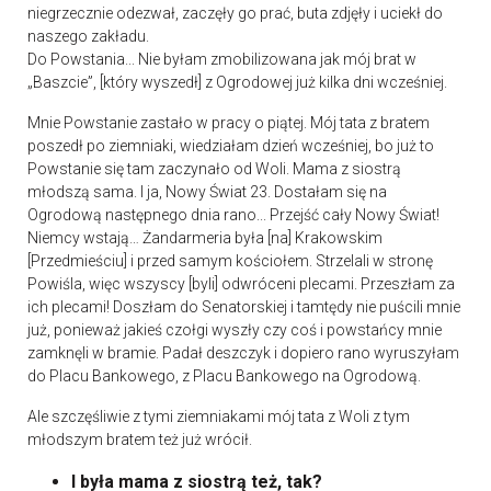
niegrzecznie odezwał, zaczęły go prać, buta zdjęły i uciekł do
naszego zakładu.
Do Powstania... Nie byłam zmobilizowana jak mój brat w
„Baszcie”, [który wyszedł] z Ogrodowej już kilka dni wcześniej.
Mnie Powstanie zastało w pracy o piątej. Mój tata z bratem
poszedł po ziemniaki, wiedziałam dzień wcześniej, bo już to
Powstanie się tam zaczynało od Woli. Mama z siostrą
młodszą sama. I ja, Nowy Świat 23. Dostałam się na
Ogrodową następnego dnia rano... Przejść cały Nowy Świat!
Niemcy wstają… Żandarmeria była [na] Krakowskim
[Przedmieściu] i przed samym kościołem. Strzelali w stronę
Powiśla, więc wszyscy [byli] odwróceni plecami. Przeszłam za
ich plecami! Doszłam do Senatorskiej i tamtędy nie puścili mnie
już, ponieważ jakieś czołgi wyszły czy coś i powstańcy mnie
zamknęli w bramie. Padał deszczyk i dopiero rano wyruszyłam
do Placu Bankowego, z Placu Bankowego na Ogrodową.
Ale szczęśliwie z tymi ziemniakami mój tata z Woli z tym
młodszym bratem też już wrócił.
I była mama z siostrą też, tak?