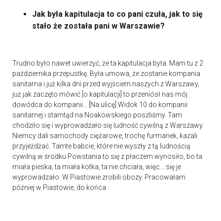
Jak była kapitulacja to co pani czuła, jak to się
stało że została pani w Warszawie?
Trudno było nawet uwierzyć, że ta kapitulacja była. Mam tu z 2
października przepustkę. Była umowa, że zostanie kompania
sanitarna i już kilka dni przed wyjściem naszych z Warszawy,
już jak zaczęto mówić [o kapitulacji] to przeniósł nas mój
dowódca do kompanii… [Na ulicę] Widok 10 do kompanii
sanitarnej i stamtąd na Noakowskiego poszliśmy. Tam
chodziło się i wyprowadzało się ludność cywilną z Warszawy.
Niemcy dali samochody ciężarowe, trochę furmanek, kazali
przyjeżdżać. Tamte babcie, które nie wyszły z tą ludnością
cywilną w środku Powstania to się z płaczem wynosiło, bo ta
miała pieska, ta miała kotka, ta nie chciała, więc… się je
wyprowadzało. W Piastowie zrobili obozy. Pracowałam
później w Piastowie, do końca.