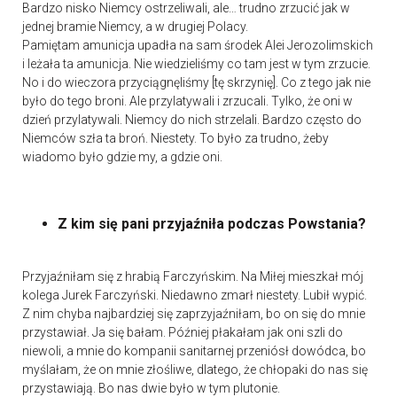
Bardzo nisko Niemcy ostrzeliwali, ale… trudno zrzucić jak w
jednej bramie Niemcy, a w drugiej Polacy.
Pamiętam amunicja upadła na sam środek Alei Jerozolimskich
i leżała ta amunicja. Nie wiedzieliśmy co tam jest w tym zrzucie.
No i do wieczora przyciągnęliśmy [tę skrzynię]. Co z tego jak nie
było do tego broni. Ale przylatywali i zrzucali. Tylko, że oni w
dzień przylatywali. Niemcy do nich strzelali. Bardzo często do
Niemców szła ta broń. Niestety. To było za trudno, żeby
wiadomo było gdzie my, a gdzie oni.
Z kim się pani przyjaźniła podczas Powstania?
Przyjaźniłam się z hrabią Farczyńskim. Na Miłej mieszkał mój
kolega Jurek Farczyński. Niedawno zmarł niestety. Lubił wypić.
Z nim chyba najbardziej się zaprzyjaźniłam, bo on się do mnie
przystawiał. Ja się bałam. Później płakałam jak oni szli do
niewoli, a mnie do kompanii sanitarnej przeniósł dowódca, bo
myślałam, że on mnie złośliwe, dlatego, że chłopaki do nas się
przystawiają. Bo nas dwie było w tym plutonie.