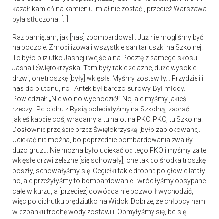
kazał: kamień na kamieniu [miał nie zostać], przecież Warszawa
była stłuczona. […]
Raz pamiętam, jak [nas] zbombardowali. Już nie mogliśmy być
na poczcie. Zmobilizowali wszystkie sanitariuszki na Szkolnej.
To było bliziutko Jasnej i wejścia na Pocztę z samego skosu.
Jasna i Świętokrzyska. Tam były takie żelazne, duże wysokie
drzwi, one troszkę [były] wklęsłe. Myśmy zostawiły… Przydzielili
nas do plutonu, no i Antek był bardzo surowy. Był młody.
Powiedział: „Nie wolno wychodzić!” No, ale myśmy jakieś
rzeczy…Po cichu z Rysią poleciałyśmy na Szkolną, zabrać
jakieś kapcie coś, wracamy a tu nalot na PKO. PKO, tu Szkolna.
Dosłownie przejście przez Świętokrzyską [było zablokowane].
Uciekać nie można, bo poprzednie bombardowania zwaliły
dużo gruzu. Nie można było uciekać od tego PKO i myśmy za te
wklęsłe drzwi żelazne [się schowały], one tak do środka troszkę
poszły, schowałyśmy się. Cegiełki takie drobne po głowie latały
no, ale przeżyłyśmy to bombardowanie i wróciłyśmy obsypane
całe w kurzu, a [przecież] dowódca nie pozwolił wychodzić,
więc po cichutku prędziutko na Widok. Dobrze, że chłopcy nam
w dzbanku trochę wody zostawili. Obmyłyśmy się, bo się