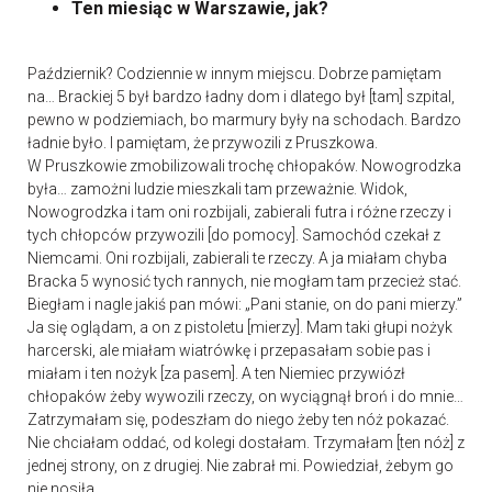
Ten miesiąc w Warszawie, jak?
Październik? Codziennie w innym miejscu. Dobrze pamiętam
na… Brackiej 5 był bardzo ładny dom i dlatego był [tam] szpital,
pewno w podziemiach, bo marmury były na schodach. Bardzo
ładnie było. I pamiętam, że przywozili z Pruszkowa.
W Pruszkowie zmobilizowali trochę chłopaków. Nowogrodzka
była… zamożni ludzie mieszkali tam przeważnie. Widok,
Nowogrodzka i tam oni rozbijali, zabierali futra i różne rzeczy i
tych chłopców przywozili [do pomocy]. Samochód czekał z
Niemcami. Oni rozbijali, zabierali te rzeczy. A ja miałam chyba
Bracka 5 wynosić tych rannych, nie mogłam tam przecież stać.
Biegłam i nagle jakiś pan mówi: „Pani stanie, on do pani mierzy.”
Ja się oglądam, a on z pistoletu [mierzy]. Mam taki głupi nożyk
harcerski, ale miałam wiatrówkę i przepasałam sobie pas i
miałam i ten nożyk [za pasem]. A ten Niemiec przywiózł
chłopaków żeby wywozili rzeczy, on wyciągnął broń i do mnie…
Zatrzymałam się, podeszłam do niego żeby ten nóż pokazać.
Nie chciałam oddać, od kolegi dostałam. Trzymałam [ten nóż] z
jednej strony, on z drugiej. Nie zabrał mi. Powiedział, żebym go
nie nosiła.