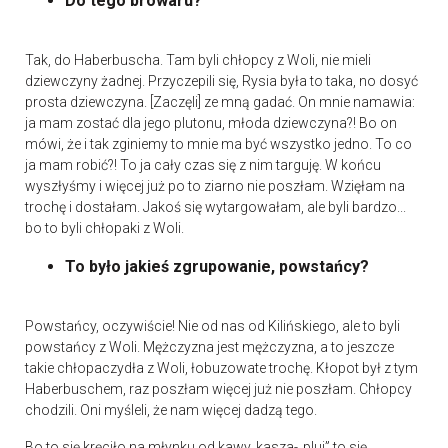
Do tego browaru?
Tak, do Haberbuscha. Tam byli chłopcy z Woli, nie mieli
dziewczyny żadnej. Przyczepili się, Rysia była to taka, no dosyć
prosta dziewczyna. [Zaczęli] ze mną gadać. On mnie namawia:
ja mam zostać dla jego plutonu, młoda dziewczyna?! Bo on
mówi, że i tak zginiemy to mnie ma być wszystko jedno. To co
ja mam robić?! To ja cały czas się z nim targuję. W końcu
wyszłyśmy i więcej już po to ziarno nie poszłam. Wzięłam na
trochę i dostałam. Jakoś się wytargowałam, ale byli bardzo...
bo to byli chłopaki z Woli.
To było jakieś zgrupowanie, powstańcy?
Powstańcy, oczywiście! Nie od nas od Kilińskiego, ale to byli
powstańcy z Woli. Mężczyzna jest mężczyzna, a to jeszcze
takie chłopaczydła z Woli, łobuzowate trochę. Kłopot był z tym
Haberbuschem, raz poszłam więcej już nie poszłam. Chłopcy
chodzili. Oni myśleli, że nam więcej dadzą tego.
Bo to się kręciło na młynku od kawy, kasza-„pluj” to się