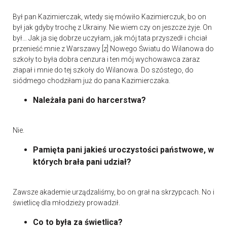
Był pan Kazimierczak, wtedy się mówiło Kazimierczuk, bo on
był jak gdyby trochę z Ukrainy. Nie wiem czy on jeszcze żyje. On
był… Jak ja się dobrze uczyłam, jak mój tata przyszedł i chciał
przenieść mnie z Warszawy [z] Nowego Światu do Wilanowa do
szkoły to była dobra cenzura i ten mój wychowawca zaraz
złapał i mnie do tej szkoły do Wilanowa. Do szóstego, do
siódmego chodziłam już do pana Kazimierczaka.
Należała pani do harcerstwa?
Nie.
Pamięta pani jakieś uroczystości państwowe, w
których brała pani udział?
Zawsze akademie urządzaliśmy, bo on grał na skrzypcach. No i
świetlicę dla młodzieży prowadził.
Co to była za świetlica?