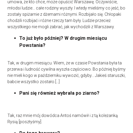
umowa, że kto chce, może opuścić Warszawę. Oczywiście,
młodsi ludzie… całe rodziny wyszły. I wtedy mieliśmy co jeść, bo
zostały spiżarnie z dżemami różnymi. Rozbijało się. Chłopaki
chodzili rozbijać i różne rzeczy tam były. Ludzie przecież
wszystkiego nie mogli zabrać, jak wychodzili z Warszawy.
To już było później? W drugim miesiącu
Powstania?
Tak, w drugim miesiącu. Wiem, że w czasie Powstania była ta
przerwa i ludność cywilna wyszła częściowo. Bo później byśmy
nie mieli kogo w październiku wywozić, gdyby... Jakieś staruszki,
babcie wszystko zostało.[…]
Pani się również wybrała po ziarno?
Tak, raz mnie mój dowódca Antoś namówił i z tą koleżanką
Rysią [poszłyśmy].