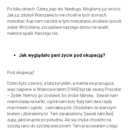
Po kilku dniach. Cztery, pięć dni. Niedługo. Mogliśmy już wrócić.
Jak już zdobyli Warszawę to nie chcieli w tych domach
mieszkać. Kup nam narobili w tym mieszkaniu złośliwie i poszli
sobie. Wróciliśmy, szczęśliwie naszego domu nie spalili,
niektóre spalili. Naszego nie.
Jak wyglądało pani życie pod okupacją?
Pod okupacją?
Dzieci było czworo, a tata był jeden, a mama nie pracująca,
więc najpierw w Wilanowie latem [1940] był tak zwany Praszker
– Żydek. Niemcy go zostawili, bo zrobili fabrykę... Dawali nam
marmoladę na kartki, ogórki tam były. Były tam dwa rzędy
marchewki i ogórki... całe takie pole. Chodziłam ze starszym
bratem i zbieraliśmy to. Tam zarabialiśmy. Dawali nam [też]
zupę, jakiś krupnik po południu. Ale się chyba chodziło na
szóstą rano do szóstej wieczorem. Tam pracowałam u tego