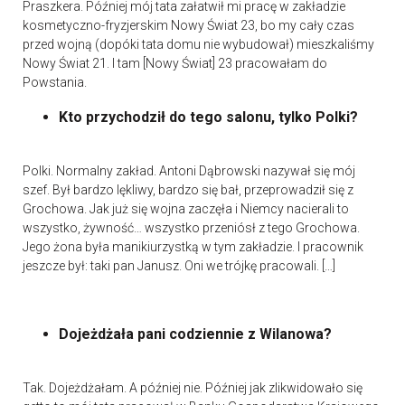
Praszkera. Później mój tata załatwił mi pracę w zakładzie
kosmetyczno-fryzjerskim Nowy Świat 23, bo my cały czas
przed wojną (dopóki tata domu nie wybudował) mieszkaliśmy
Nowy Świat 21. I tam [Nowy Świat] 23 pracowałam do
Powstania.
Kto przychodził do tego salonu, tylko Polki?
Polki. Normalny zakład. Antoni Dąbrowski nazywał się mój
szef. Był bardzo lękliwy, bardzo się bał, przeprowadził się z
Grochowa. Jak już się wojna zaczęła i Niemcy nacierali to
wszystko, żywność… wszystko przeniósł z tego Grochowa.
Jego żona była manikiurzystką w tym zakładzie. I pracownik
jeszcze był: taki pan Janusz. Oni we trójkę pracowali. […]
Dojeżdżała pani codziennie z Wilanowa?
Tak. Dojeżdżałam. A później nie. Później jak zlikwidowało się