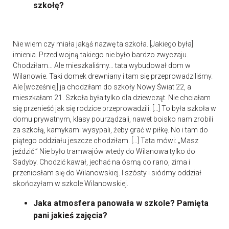
szkołę?
Nie wiem czy miała jakąś nazwę ta szkoła. [Jakiego była]
imienia. Przed wojną takiego nie było bardzo zwyczaju.
Chodziłam… Ale mieszkaliśmy… tata wybudował dom w
Wilanowie. Taki domek drewniany i tam się przeprowadziliśmy.
Ale [wcześniej] ja chodziłam do szkoły Nowy Świat 22, a
mieszkałam 21. Szkoła była tylko dla dziewcząt. Nie chciałam
się przenieść jak się rodzice przeprowadzili. […] To była szkoła w
domu prywatnym, klasy pourządzali, nawet boisko nam zrobili
za szkołą, kamykami wysypali, żeby grać w piłkę. No i tam do
piątego oddziału jeszcze chodziłam. […] Tata mówi: „Masz
jeździć.” Nie było tramwajów wtedy do Wilanowa tylko do
Sadyby. Chodzić kawał, jechać na ósmą co rano, zima i
przeniosłam się do Wilanowskiej. I szósty i siódmy oddział
skończyłam w szkole Wilanowskiej.
Jaka atmosfera panowała w szkole? Pamięta
pani jakieś zajęcia?