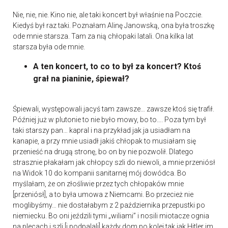
Nie, nie, nie. Kino nie, ale taki koncert był właśnie na Poczcie.
Kiedyś był raz taki. Poznałam Alinę Janowską, ona była troszkę
ode mnie starsza. Tam za nią chłopaki latali. Ona kilka lat
starsza była ode mnie.
A ten koncert, to co to był za koncert? Ktoś
grał na pianinie, śpiewał?
Śpiewali, występowali jacyś tam zawsze… zawsze ktoś się trafił.
Później już w plutonie to nie było mowy, bo to…. Poza tym był
taki starszy pan… kapral i na przykład jak ja usiadłam na
kanapie, a przy mnie usiadł jakiś chłopak to musiałam się
przenieść na drugą stronę, bo on by nie pozwolił. Dlatego
strasznie płakałam jak chłopcy szli do niewoli, a mnie przeniósł
na Widok 10 do kompanii sanitarnej mój dowódca. Bo
myślałam, że on złośliwie przez tych chłopaków mnie
[przeniósł], a to była umowa z Niemcami. Bo przecież nie
moglibyśmy… nie dostałabym z 2 października przepustki po
niemiecku. Bo oni jeździli tymi „wiliami” i nosili miotacze ognia
na plecach i szli [i podpalali] każdy dom po kolei tak jak Hitler im