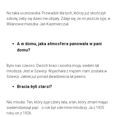
No taka uczniowska. Prowadził dla tych, którzy już skończyli
szkołę, żeby się dzieci nie obijały. Zdaje się, że on jeszcze żyje, w
Wilanowie mieszka. Jan Kazimierczuk.
A w domu, jaka atmosfera panowała w pani
domu?
Było nas czworo. Dwóch braci i siostra moja, siedem lat
młodsza. Jest w Szwecji. Wyjechała z mężem i tam została w
Szwecji. Jakieś już ponad dwadzieścia lat pewno.
Bracia byli starsi?
Nie, młodsi. Ten, który żyje cztery lata, a ten, który zmarł mając
siedemdziesiąt pięć… o rok był ode mnie młodszy. Ja z 1925
roku on z 1926.