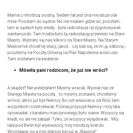
Mama z młodszą siostrą. Siedem lat jest ona młodsza ode
mnie. Poszłam do sądów. No nie miałam gdzie iść, poszłam…
tam w sądach były wtedy… była radiostacja i przygotowywali
sanitariuszki. Tam trzeba było tą radiostację przenieść na Stare
Miasto. Wybrało się nas kilkoro na Stare Miasto. Na Starym
Mieście nie chcieli tej stacji, jakoś… czy bali się, że im ją odbiorą i
poszliśmy na Pocztę Główną na Plac Napoleona wówczas.
Tam zostałam na kwaterze.
Mówiła pani rodzicom, że już nie wróci?
A skądże? Nie wiedziałam! Myśmy wracali. Wysłali nas ze
Starego Miasta na pocztę… to myśmy zostawili, chcieliśmy
wrócić, ale to już byli Niemcy. Bo szli własowcy od Woli, tam
wszystkich rozstrzeliwali. Później przyszyli Niemcy i mój tata
opowiadał: z karabinu maszynowego było sianie. Wszyscy się
kładli, no ale nie zabijali. Tylko, że wszyscy wylądowali… Mój
tata pod Berlin był wywieziony, mój młodszy brat do
Wrocławia, no a mój starszy był już w „Baszcie”.