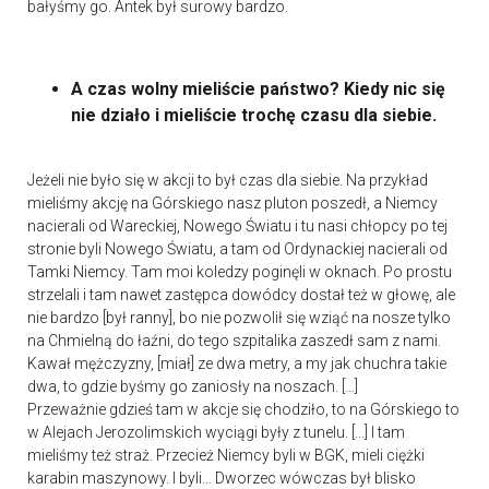
bałyśmy go. Antek był surowy bardzo.
A czas wolny mieliście państwo? Kiedy nic się
nie działo i mieliście trochę czasu dla siebie.
Jeżeli nie było się w akcji to był czas dla siebie. Na przykład
mieliśmy akcję na Górskiego nasz pluton poszedł, a Niemcy
nacierali od Wareckiej, Nowego Światu i tu nasi chłopcy po tej
stronie byli Nowego Światu, a tam od Ordynackiej nacierali od
Tamki Niemcy. Tam moi koledzy poginęli w oknach. Po prostu
strzelali i tam nawet zastępca dowódcy dostał też w głowę, ale
nie bardzo [był ranny], bo nie pozwolił się wziąć na nosze tylko
na Chmielną do łaźni, do tego szpitalika zaszedł sam z nami.
Kawał mężczyzny, [miał] ze dwa metry, a my jak chuchra takie
dwa, to gdzie byśmy go zaniosły na noszach. […]
Przeważnie gdzieś tam w akcje się chodziło, to na Górskiego to
w Alejach Jerozolimskich wyciągi były z tunelu. [...] I tam
mieliśmy też straż. Przecież Niemcy byli w BGK, mieli ciężki
karabin maszynowy. I byli… Dworzec wówczas był blisko