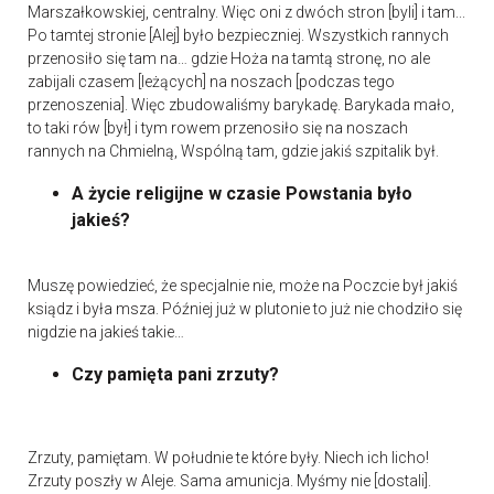
Marszałkowskiej, centralny. Więc oni z dwóch stron [byli] i tam...
Po tamtej stronie [Alej] było bezpieczniej. Wszystkich rannych
przenosiło się tam na… gdzie Hoża na tamtą stronę, no ale
zabijali czasem [leżących] na noszach [podczas tego
przenoszenia]. Więc zbudowaliśmy barykadę. Barykada mało,
to taki rów [był] i tym rowem przenosiło się na noszach
rannych na Chmielną, Wspólną tam, gdzie jakiś szpitalik był.
A życie religijne w czasie Powstania było
jakieś?
Muszę powiedzieć, że specjalnie nie, może na Poczcie był jakiś
ksiądz i była msza. Później już w plutonie to już nie chodziło się
nigdzie na jakieś takie…
Czy pamięta pani zrzuty?
Zrzuty, pamiętam. W południe te które były. Niech ich licho!
Zrzuty poszły w Aleje. Sama amunicja. Myśmy nie [dostali].