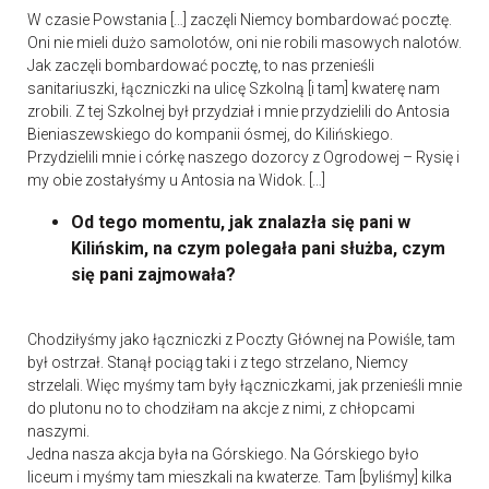
W czasie Powstania […] zaczęli Niemcy bombardować pocztę.
Oni nie mieli dużo samolotów, oni nie robili masowych nalotów.
Jak zaczęli bombardować pocztę, to nas przenieśli
sanitariuszki, łączniczki na ulicę Szkolną [i tam] kwaterę nam
zrobili. Z tej Szkolnej był przydział i mnie przydzielili do Antosia
Bieniaszewskiego do kompanii ósmej, do Kilińskiego.
Przydzielili mnie i córkę naszego dozorcy z Ogrodowej – Rysię i
my obie zostałyśmy u Antosia na Widok. […]
Od tego momentu, jak znalazła się pani w
Kilińskim, na czym polegała pani służba, czym
się pani zajmowała?
Chodziłyśmy jako łączniczki z Poczty Głównej na Powiśle, tam
był ostrzał. Stanął pociąg taki i z tego strzelano, Niemcy
strzelali. Więc myśmy tam były łączniczkami, jak przenieśli mnie
do plutonu no to chodziłam na akcje z nimi, z chłopcami
naszymi.
Jedna nasza akcja była na Górskiego. Na Górskiego było
liceum i myśmy tam mieszkali na kwaterze. Tam [byliśmy] kilka