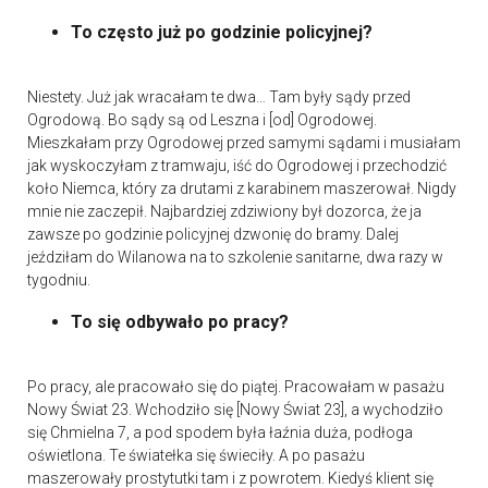
To często już po godzinie policyjnej?
Niestety. Już jak wracałam te dwa… Tam były sądy przed
Ogrodową. Bo sądy są od Leszna i [od] Ogrodowej.
Mieszkałam przy Ogrodowej przed samymi sądami i musiałam
jak wyskoczyłam z tramwaju, iść do Ogrodowej i przechodzić
koło Niemca, który za drutami z karabinem maszerował. Nigdy
mnie nie zaczepił. Najbardziej zdziwiony był dozorca, że ja
zawsze po godzinie policyjnej dzwonię do bramy. Dalej
jeździłam do Wilanowa na to szkolenie sanitarne, dwa razy w
tygodniu.
To się odbywało po pracy?
Po pracy, ale pracowało się do piątej. Pracowałam w pasażu
Nowy Świat 23. Wchodziło się [Nowy Świat 23], a wychodziło
się Chmielna 7, a pod spodem była łaźnia duża, podłoga
oświetlona. Te światełka się świeciły. A po pasażu
maszerowały prostytutki tam i z powrotem. Kiedyś klient się