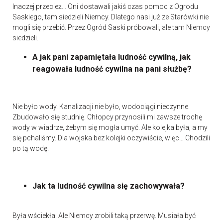
Inaczej przecież… Oni dostawali jakiś czas pomoc z Ogrodu
Saskiego, tam siedzieli Niemcy. Dlatego nasi już ze Starówki nie
mogli się przebić. Przez Ogród Saski próbowali, ale tam Niemcy
siedzieli.
A jak pani zapamiętała ludność cywilną, jak
reagowała ludność cywilna na pani służbę?
Nie było wody. Kanalizacji nie było, wodociągi nieczynne.
Zbudowało się studnię. Chłopcy przynosili mi zawsze trochę
wody w wiadrze, żebym się mogła umyć. Ale kolejka była, a my
się pchaliśmy. Dla wojska bez kolejki oczywiście, więc… Chodzili
po tą wodę.
Jak ta ludność cywilna się zachowywała?
Była wściekła. Ale Niemcy zrobili taką przerwę. Musiała być