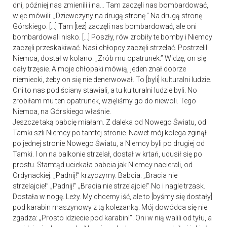
dni, później nas zmienili i na… Tam zaczęli nas bombardować,
więc mówili: „Dziewczyny na drugą stronę.” Na drugą stronę
Górskiego. [...] Tam [też] zaczęli nas bombardować, ale oni
bombardowali nisko. […] Poszły, rów zrobiły te bomby i Niemcy
zaczęli przeskakiwać. Nasi chłopcy zaczęli strzelać. Postrzelili
Niemca, dostał w kolano. „Zrób mu opatrunek.” Widzę, on się
cały trzęsie. A moje chłopaki mówią, jeden znał dobrze
niemiecki, żeby on się nie denerwował. To [byli] kulturalni ludzie.
Oni to nas pod ściany stawiali, a tu kulturalni ludzie byli. No
zrobiłam mu ten opatrunek, wzięliśmy go do niewoli. Tego
Niemca, na Górskiego właśnie.
Jeszcze taką babcię miałam. Z daleka od Nowego Światu, od
Tamki szli Niemcy po tamtej stronie. Nawet mój kolega zginął
po jednej stronie Nowego Światu, a Niemcy byli po drugiej od
Tamki. I on na balkonie strzelał, dostał w krtań, udusił się po
prostu. Stamtąd uciekała babcia jak Niemcy nacierali, od
Ordynackiej. „Padnij!” krzyczymy. Babcia: „Bracia nie
strzelajcie!” „Padnij!” „Bracia nie strzelajcie!” No i nagle trzask.
Dostała w nogę. Leży. My chcemy iść, ale to [byśmy się dostały]
pod karabin maszynowy z tą koleżanką. Mój dowódca się nie
zgadza: „Prosto idziecie pod karabin!”. Oni w nią walili od tyłu, a