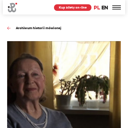
PL
EN
Kup bilety on-line
Archiwum historii mówionej