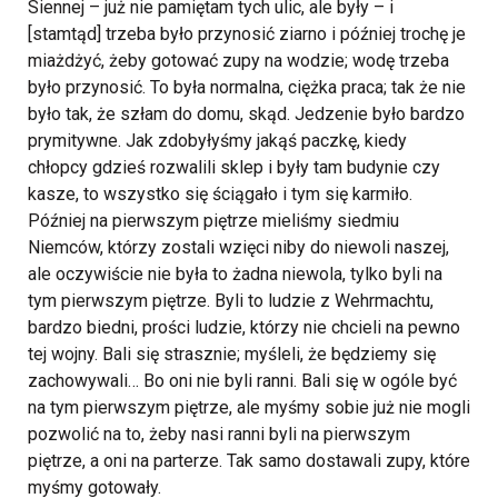
Siennej – już nie pamiętam tych ulic, ale były – i
[stamtąd] trzeba było przynosić ziarno i później trochę je
miażdżyć, żeby gotować zupy na wodzie; wodę trzeba
było przynosić. To była normalna, ciężka praca; tak że nie
było tak, że szłam do domu, skąd. Jedzenie było bardzo
prymitywne. Jak zdobyłyśmy jakąś paczkę, kiedy
chłopcy gdzieś rozwalili sklep i były tam budynie czy
kasze, to wszystko się ściągało i tym się karmiło.
Później na pierwszym piętrze mieliśmy siedmiu
Niemców, którzy zostali wzięci niby do niewoli naszej,
ale oczywiście nie była to żadna niewola, tylko byli na
tym pierwszym piętrze. Byli to ludzie z Wehrmachtu,
bardzo biedni, prości ludzie, którzy nie chcieli na pewno
tej wojny. Bali się strasznie; myśleli, że będziemy się
zachowywali… Bo oni nie byli ranni. Bali się w ogóle być
na tym pierwszym piętrze, ale myśmy sobie już nie mogli
pozwolić na to, żeby nasi ranni byli na pierwszym
piętrze, a oni na parterze. Tak samo dostawali zupy, które
myśmy gotowały.