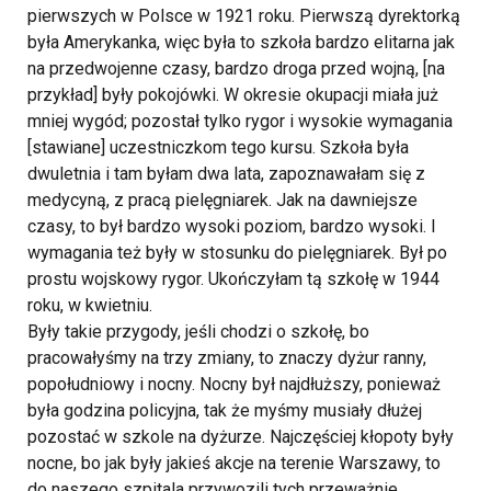
pierwszych w Polsce w 1921 roku. Pierwszą dyrektorką
była Amerykanka, więc była to szkoła bardzo elitarna jak
na przedwojenne czasy, bardzo droga przed wojną, [na
przykład] były pokojówki. W okresie okupacji miała już
mniej wygód; pozostał tylko rygor i wysokie wymagania
[stawiane] uczestniczkom tego kursu. Szkoła była
dwuletnia i tam byłam dwa lata, zapoznawałam się z
medycyną, z pracą pielęgniarek. Jak na dawniejsze
czasy, to był bardzo wysoki poziom, bardzo wysoki. I
wymagania też były w stosunku do pielęgniarek. Był po
prostu wojskowy rygor. Ukończyłam tą szkołę w 1944
roku, w kwietniu.
Były takie przygody, jeśli chodzi o szkołę, bo
pracowałyśmy na trzy zmiany, to znaczy dyżur ranny,
popołudniowy i nocny. Nocny był najdłuższy, ponieważ
była godzina policyjna, tak że myśmy musiały dłużej
pozostać w szkole na dyżurze. Najczęściej kłopoty były
nocne, bo jak były jakieś akcje na terenie Warszawy, to
do naszego szpitala przywozili tych przeważnie