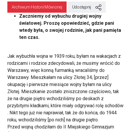
Archiwum Historii Mówionej
Udostępnij
Zaczniemy od wybuchu drugiej wojny
światowej. Proszę opowiedzieć, gdzie pani
wtedy była, o swojej rodzinie, jak pani pamięta
ten czas.
Jak wybuchła wojna w 1939 roku, byłam na wakacjach z
rodzicami i rodzice zdecydowali, że musimy wrócić do
Warszawy, więc konną furmanką wracaliśmy do
Warszawy. Mieszkałam na ulicy Złotej 34; [przez]
okupację i pierwsze miesiące wojny byłam na ulicy
Złotej. Mieszkanie zostało zniszczone częściowo, tak
że na drugie piętro wchodziliśmy po deskach z
przybitymi kładkami, które miały odgrywać rolę schodów
. Nikt tego już nie naprawiał, tak że do końca, do 1944
roku, wchodziliśmy [po nich] na drugie piętro.
Przed wojną chodziłam do II Miejskiego Gimnazjum