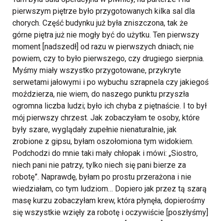
pierwszym piętrze było przygotowanych kilka sal dla
chorych. Część budynku już była zniszczona, tak że
górne piętra już nie mogły być do użytku. Ten pierwszy
moment [nadszedł] od razu w pierwszych dniach; nie
powiem, czy to było pierwszego, czy drugiego sierpnia.
Myśmy miały wszystko przygotowane, przykryte
serwetami jałowymi i po wybuchu szrapnela czy jakiegoś
moździerza, nie wiem, do naszego punktu przyszła
ogromna liczba ludzi; było ich chyba z piętnaście. I to był
mój pierwszy chrzest. Jak zobaczyłam te osoby, które
były szare, wyglądały zupełnie nienaturalnie, jak
zrobione z gipsu, byłam oszołomiona tym widokiem.
Podchodzi do mnie taki mały chłopak i mówi: „Siostro,
niech pani nie patrzy, tylko niech się pani bierze za
robotę”. Naprawdę, byłam po prostu przerażona i nie
wiedziałam, co tym ludziom… Dopiero jak przez tą szarą
masę kurzu zobaczyłam krew, która płynęła, dopierośmy
się wszystkie wzięły za robotę i oczywiście [poszłyśmy]