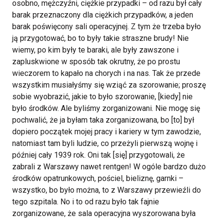
osobno, mężczyźni, ciężkie przypadki – od razu był cały
barak przeznaczony dla ciężkich przypadków, a jeden
barak poświęcony sali operacyjnej. Z tym że trzeba było
ją przygotować, bo to były takie straszne brudy! Nie
wiemy, po kim były te baraki, ale były zawszone i
zapluskwione w sposób tak okrutny, że po prostu
wieczorem to kapało na chorych i na nas. Tak że przede
wszystkim musiałyśmy się wziąć za szorowanie; proszę
sobie wyobrazić, jakie to było szorowanie, [kiedy] nie
było środków. Ale byliśmy zorganizowani. Nie mogę się
pochwalić, że ja byłam taka zorganizowana, bo [to] był
dopiero początek mojej pracy i kariery w tym zawodzie,
natomiast tam byli ludzie, co przeżyli pierwszą wojnę i
później cały 1939 rok. Oni tak [się] przygotowali, że
zabrali z Warszawy nawet rentgen! W ogóle bardzo dużo
środków opatrunkowych, pościel, bieliznę, garnki –
wszystko, bo było można, to z Warszawy przewieźli do
tego szpitala. No i to od razu było tak fajnie
zorganizowane, że sala operacyjna wyszorowana była