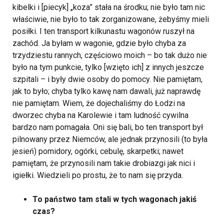
kibelki i [piecyk] „koza” stała na środku; nie było tam nic
właściwie, nie było to tak zorganizowane, żebyśmy mieli
posiłki. I ten transport kilkunastu wagonów ruszył na
zachód. Ja byłam w wagonie, gdzie było chyba za
trzydziestu rannych, częściowo moich – bo tak dużo nie
było na tym punkcie, tylko [wzięto ich] z innych jeszcze
szpitali – i były dwie osoby do pomocy. Nie pamiętam,
jak to było; chyba tylko kawę nam dawali, już naprawdę
nie pamiętam. Wiem, że dojechaliśmy do Łodzi na
dworzec chyba na Karolewie i tam ludność cywilna
bardzo nam pomagała. Oni się bali, bo ten transport był
pilnowany przez Niemców, ale jednak przynosili (to była
jesień) pomidory, ogórki, cebulę, skarpetki; nawet
pamiętam, że przynosili nam takie drobiazgi jak nici i
igiełki. Wiedzieli po prostu, że to nam się przyda.
To państwo tam stali w tych wagonach jakiś
czas?