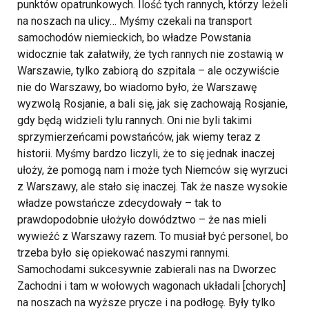
punktów opatrunkowych. Ilość tych rannych, którzy leżeli
na noszach na ulicy… Myśmy czekali na transport
samochodów niemieckich, bo władze Powstania
widocznie tak załatwiły, że tych rannych nie zostawią w
Warszawie, tylko zabiorą do szpitala – ale oczywiście
nie do Warszawy, bo wiadomo było, że Warszawę
wyzwolą Rosjanie, a bali się, jak się zachowają Rosjanie,
gdy będą widzieli tylu rannych. Oni nie byli takimi
sprzymierzeńcami powstańców, jak wiemy teraz z
historii. Myśmy bardzo liczyli, że to się jednak inaczej
ułoży, że pomogą nam i może tych Niemców się wyrzuci
z Warszawy, ale stało się inaczej. Tak że nasze wysokie
władze powstańcze zdecydowały – tak to
prawdopodobnie ułożyło dowództwo – że nas mieli
wywieźć z Warszawy razem. To musiał być personel, bo
trzeba było się opiekować naszymi rannymi.
Samochodami sukcesywnie zabierali nas na Dworzec
Zachodni i tam w wołowych wagonach układali [chorych]
na noszach na wyższe prycze i na podłogę. Były tylko