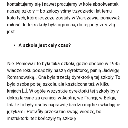
kontaktujemy się i nawet pracujemy w kole absolwentek
naszej szkoły – bo założyłyśmy trzydzieści lat temu
koło tych, które jeszcze zostały w Warszawie, ponieważ
miłość do tej szkoły była ogromna; do tej pory zresztą
jest.
A szkoła jest cały czas?
Nie. Ponieważ to była taka szkoła, gdzie obecne w 1945
władze roku posądziły naszą dyrektorkę, panią Jadwigę
Romanowską… Ona była trzecią dyrektorką tej szkoły. To
była osoba po tej szkole, ale kształcona też w kilku
krajach […]. W ogóle wszystkie dyrektorki tej szkoły były
dokształcane za granicą: w Austrii, we Francji, w Belgii;
tak że to były osoby naprawdę bardzo mądre i władające
językami. Potrafiły przekazać swoją wiedzę, bo
instruktorki też kończyły tą szkołę.