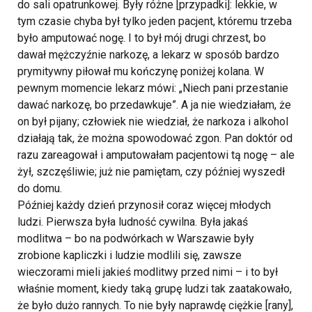
do sali opatrunkowej. Były różne [przypadki]: lekkie, w
tym czasie chyba był tylko jeden pacjent, któremu trzeba
było amputować nogę. I to był mój drugi chrzest, bo
dawał mężczyźnie narkozę, a lekarz w sposób bardzo
prymitywny piłował mu kończynę poniżej kolana. W
pewnym momencie lekarz mówi: „Niech pani przestanie
dawać narkozę, bo przedawkuje”. A ja nie wiedziałam, że
on był pijany; człowiek nie wiedział, że narkoza i alkohol
działają tak, że można spowodować zgon. Pan doktór od
razu zareagował i amputowałam pacjentowi tą nogę – ale
żył, szczęśliwie; już nie pamiętam, czy później wyszedł
do domu.
Później każdy dzień przynosił coraz więcej młodych
ludzi. Pierwsza była ludność cywilna. Była jakaś
modlitwa – bo na podwórkach w Warszawie były
zrobione kapliczki i ludzie modlili się, zawsze
wieczorami mieli jakieś modlitwy przed nimi – i to był
właśnie moment, kiedy taką grupę ludzi tak zaatakowało,
że było dużo rannych. To nie były naprawdę ciężkie [rany],