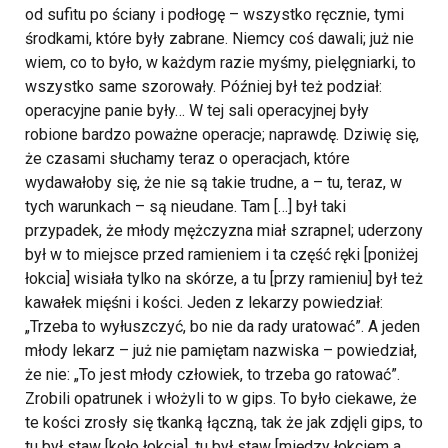
od sufitu po ściany i podłogę – wszystko ręcznie, tymi
środkami, które były zabrane. Niemcy coś dawali; już nie
wiem, co to było, w każdym razie myśmy, pielęgniarki, to
wszystko same szorowały. Później był też podział:
operacyjne panie były… W tej sali operacyjnej były
robione bardzo poważne operacje; naprawdę. Dziwię się,
że czasami słuchamy teraz o operacjach, które
wydawałoby się, że nie są takie trudne, a – tu, teraz, w
tych warunkach – są nieudane. Tam […] był taki
przypadek, że młody mężczyzna miał szrapnel; uderzony
był w to miejsce przed ramieniem i ta część ręki [poniżej
łokcia] wisiała tylko na skórze, a tu [przy ramieniu] był też
kawałek mięśni i kości. Jeden z lekarzy powiedział:
„Trzeba to wyłuszczyć, bo nie da rady uratować”. A jeden
młody lekarz – już nie pamiętam nazwiska – powiedział,
że nie: „To jest młody człowiek, to trzeba go ratować”.
Zrobili opatrunek i włożyli to w gips. To było ciekawe, że
te kości zrosły się tkanką łączną, tak że jak zdjęli gips, to
tu był staw [koło łokcia], tu był staw [między łokciem a