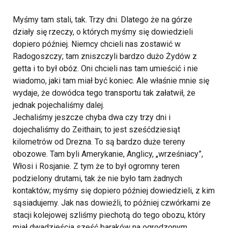
Myśmy tam stali, tak. Trzy dni. Dlatego że na górze
działy się rzeczy, o których myśmy się dowiedzieli
dopiero później. Niemcy chcieli nas zostawić w
Radogoszczy; tam zniszczyli bardzo dużo Żydów z
getta i to był obóz. Oni chcieli nas tam umieścić i nie
wiadomo, jaki tam miał być koniec. Ale właśnie mnie się
wydaje, że dowódca tego transportu tak załatwił, że
jednak pojechaliśmy dalej.
Jechaliśmy jeszcze chyba dwa czy trzy dni i
dojechaliśmy do Zeithain; to jest sześćdziesiąt
kilometrów od Drezna. To są bardzo duże tereny
obozowe. Tam byli Amerykanie, Anglicy, „wrześniacy”,
Włosi i Rosjanie. Z tym że to był ogromny teren
podzielony drutami, tak że nie było tam żadnych
kontaktów; myśmy się dopiero później dowiedzieli, z kim
sąsiadujemy. Jak nas dowieźli, to później czwórkami ze
stacji kolejowej szliśmy piechotą do tego obozu, który
miał dwadzieścia sześć baraków na ogrodzonym