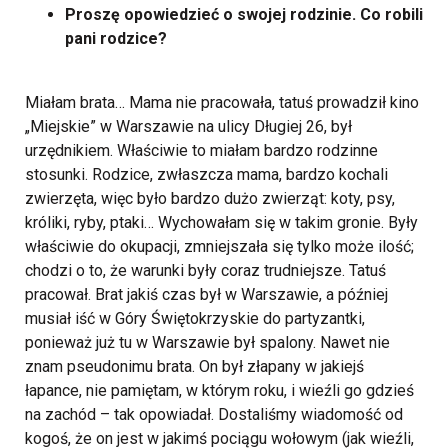
Proszę opowiedzieć o swojej rodzinie. Co robili
pani rodzice?
Miałam brata… Mama nie pracowała, tatuś prowadził kino
„Miejskie” w Warszawie na ulicy Długiej 26, był
urzędnikiem. Właściwie to miałam bardzo rodzinne
stosunki. Rodzice, zwłaszcza mama, bardzo kochali
zwierzęta, więc było bardzo dużo zwierząt: koty, psy,
króliki, ryby, ptaki… Wychowałam się w takim gronie. Były
właściwie do okupacji, zmniejszała się tylko może ilość;
chodzi o to, że warunki były coraz trudniejsze. Tatuś
pracował. Brat jakiś czas był w Warszawie, a później
musiał iść w Góry Świętokrzyskie do partyzantki,
ponieważ już tu w Warszawie był spalony. Nawet nie
znam pseudonimu brata. On był złapany w jakiejś
łapance, nie pamiętam, w którym roku, i wieźli go gdzieś
na zachód – tak opowiadał. Dostaliśmy wiadomość od
kogoś, że on jest w jakimś pociągu wołowym (jak wieźli,