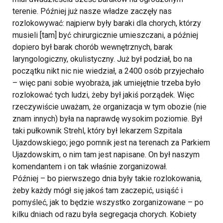
terenie. Później już nasze władze zaczęły nas
rozlokowywać: najpierw były baraki dla chorych, którzy
musieli [tam] być chirurgicznie umieszczani, a później
dopiero był barak chorób wewnętrznych, barak
laryngologiczny, okulistyczny. Już był podział, bo na
początku nikt nic nie wiedział, a 2400 osób przyjechało
– więc pani sobie wyobraża, jak umiejętnie trzeba było
rozlokować tych ludzi, żeby był jakiś porządek. Więc
rzeczywiście uważam, że organizacja w tym obozie (nie
znam innych) była na naprawdę wysokim poziomie. Był
taki pułkownik Strehl, który był lekarzem Szpitala
Ujazdowskiego; jego pomnik jest na terenach za Parkiem
Ujazdowskim, o nim tam jest napisane. On był naszym
komendantem i on tak właśnie zorganizował.
Później – bo pierwszego dnia były takie rozlokowania,
żeby każdy mógł się jakoś tam zaczepić, usiąść i
pomyśleć, jak to będzie wszystko zorganizowane – po
kilku dniach od razu była segregacja chorych. Kobiety