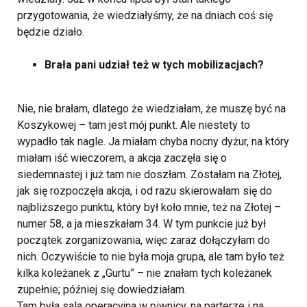
przygotowania, że wiedziałyśmy, że na dniach coś się
będzie działo.
Brała pani udział też w tych mobilizacjach?
Nie, nie brałam, dlatego że wiedziałam, że muszę być na
Koszykowej – tam jest mój punkt. Ale niestety to
wypadło tak nagle. Ja miałam chyba nocny dyżur, na który
miałam iść wieczorem, a akcja zaczęła się o
siedemnastej i już tam nie doszłam. Zostałam na Złotej,
jak się rozpoczęła akcja, i od razu skierowałam się do
najbliższego punktu, który był koło mnie, też na Złotej –
numer 58, a ja mieszkałam 34. W tym punkcie już był
początek zorganizowania, więc zaraz dołączyłam do
nich. Oczywiście to nie była moja grupa, ale tam było też
kilka koleżanek z „Gurtu” – nie znałam tych koleżanek
zupełnie; później się dowiedziałam.
Tam była sala operacyjna w piwnicy, na parterze i na