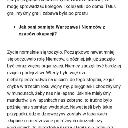
mogę sprowadzać kolegów i koleżanki do domu. Tatuś
grał, myśmy grali, zabawa była po prostu.
Jak pani pamięta Warszawę i Niemców z
czasów okupacji?
Życie normalnie się toczyło. Początkowo nawet mniej
się odczuwało rolę Niemców, a później, jak już zaczęło
być coraz więcej organizacji, Niemcy zaczęli być bardziej
czujni i podejrzliwi. Wtedy było większe
niebezpieczeństwo na ulicach, do tego stopnia, że już
chyba w trzecim roku wojny my, pielęgniarki, chodziłyśmy
w mundurach, żeby nas nie łapano. Jak nie miałyśmy
mundurów, a w łapankach nas zabrano, to trudno było
później nas stamtąd wydostać. Nawet jeśli były takie
przypadki, gdzie dziewczyny zostały w łapankach
złapane i umieszczane po różnych obozach czy
więzieniach, to dyrektorka nasza starała się, żeby je z