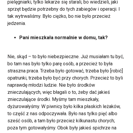
pielęgniarki, tylko lekarze się starali, bo wiedzieli, jaki
sprzęt będzie potrzebny do tych zabiegów i operacji. I
tak wytrwaliśmy. Było ciężko, bo nie było przecież
jedzenia.
Pani mieszkała normalnie w domu, tak?
Nie, skąd – to było niebezpieczne. Już musiałam tu być,
bo tam nas było tylko parę osób, a przecież to była
straszna praca. Trzeba było gotować, trzeba było [robić]
opatrunki, trzeba było być przy chorych. Przecież to byli
naprawdę młodzi ludzie. Nie było środków
znieczulających, więc błagali o to, żeby dać jakieś
znieczulające środki. Myśmy tam mieszkały,
dyżurowałyśmy. W piwnicy było kilka płaskich leżaków,
to część z nas odpoczywała. Było nas tylko pięć albo
sześć osób, a tam było przecież kilkunastu chorych;
poza tym gotowałyśmy. Obok były jakieś spichrze na