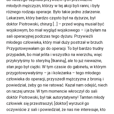
młodych mężczyzn, którzy w tej akcji byli ranni, i były
różnego rodzaju operacje. Było takie jedno zdarzenie.
Lekarzem, który bardzo często był na dyżurze, był
doktor Piotrowski, chirurg […] – przed wojną musiał być
wojskowym, bo miał wygląd wojskowego – i ja byłam na
sali operacyjnej podczas tego dyżuru. Przywieźli
młodego człowieka, który miał duży postrzał w brzuch.
Przygotowywałam go do operacji. To był bardzo trudny
przypadek, bo miał jelita i wszystko na wierzchu, więc
przykryłyśmy to sterylną [tkaniną], ale to już nieważne,
stan jego był ciężki. W tym czasie do gabinetu, w którym
przygotowywałyśmy – ja i koleżanka – tego młodego
człowieka do operacji, przyszedł mężczyzna z bronią i
powiedział, żeby go nie ratować. Kazał nam odejść, niech
on raczej umrze. W tym momencie wkroczył do sali
doktór Piotrowski, był tak autorytatywny! Tamten młody
człowiek się przestraszył, [doktor] wyrzucił go
oczywiście z sali i powiedział, że nas nie interesuje, kto