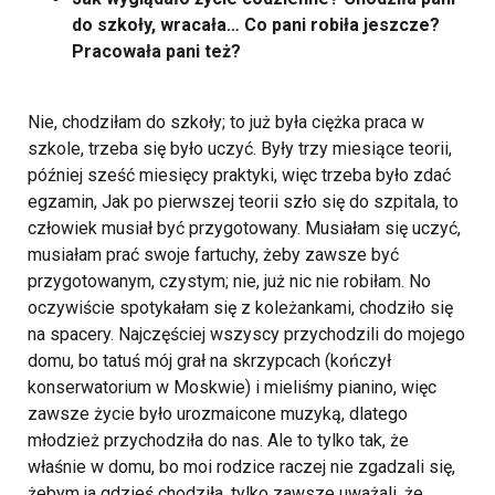
do szkoły, wracała… Co pani robiła jeszcze?
Pracowała pani też?
Nie, chodziłam do szkoły; to już była ciężka praca w
szkole, trzeba się było uczyć. Były trzy miesiące teorii,
później sześć miesięcy praktyki, więc trzeba było zdać
egzamin, Jak po pierwszej teorii szło się do szpitala, to
człowiek musiał być przygotowany. Musiałam się uczyć,
musiałam prać swoje fartuchy, żeby zawsze być
przygotowanym, czystym; nie, już nic nie robiłam. No
oczywiście spotykałam się z koleżankami, chodziło się
na spacery. Najczęściej wszyscy przychodzili do mojego
domu, bo tatuś mój grał na skrzypcach (kończył
konserwatorium w Moskwie) i mieliśmy pianino, więc
zawsze życie było urozmaicone muzyką, dlatego
młodzież przychodziła do nas. Ale to tylko tak, że
właśnie w domu, bo moi rodzice raczej nie zgadzali się,
żebym ja gdzieś chodziła, tylko zawsze uważali, że