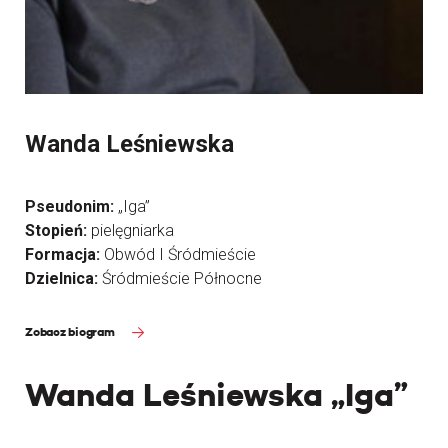
Wanda Leśniewska
Pseudonim:
„Iga”
Stopień:
pielęgniarka
Formacja:
Obwód I Śródmieście
Dzielnica:
Śródmieście Północne
Zobacz biogram
Wanda Leśniewska „Iga”