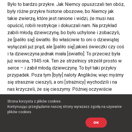
Było to bardzo przykre. Jak Niemcy opuszczali ten obóz,
były różne przykre historie obozowe, bo Niemcy jak
takie zwierzę, które jest ranione i widzi, że musi nas
opuścić, robili restrykcje i dokuczali nam. Na przykład
zabili młodą dziewczynę, bo było uchylone i zobaczyli,
że [paliło się] światło. Bo właściwie to oni o dziewiątej
wyłączali już prąd, ale [paliło się] jakieś świeczki czy coś
i ta dziewczyna jednak miała [światło]. To przecież była
już wiosna, 1945 rok. Ten ze strzelnicy strzelił prosto w
serce – i zabił młodą dziewczynę. To był taki przykry
przypadek. Poza tym [były] naloty Anglików, więc myśmy
się strasznie cieszyli, a oni [strażnicy] wychodzili i na
nas krzyczeli, że się cieszymy. Później oczywiście
Anglicy przestali robić te naloty, dlatego że pod dalszym
Strona korzysta z plików cookies.
obozem, gdzie byli Sowieci, których było bardzo dużo,
Kontynuując przeglądanie naszej strony wyrażasz zgodę na używanie
oni [Sowieci] pracowali przy amunicji [do] broni. Nad tymi
plików cookies.
składami amunicji mieszkali ludzie i jak zbombardowali
OK
jakieś miejsce, to później te komory się paliły i bez
przerwy były wybuchy, bo jak jedna komora [się zapali],