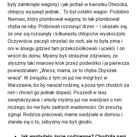
były zamknięte wagony) i jak jechali w kierunku Otwocka,
chłopcy wysunęli jednak… To był ostatni wagon. Podobno
Niemiec, który plombował wagony, to tak plombował
chyba na niby. Próbowali rozsunąć drzwi – i okazało się,
że one się rozsunęły i kilkunastu chłopców wyskoczyło.
Oczywiście zaczęli strzelać do nich, ale to była zima i
oni w śniegu gdzieś tam przekoziołkowali i uciekli. I on
wrócił do domu. Myśmy byli strasznie zdziwieni, że
słyszmy taki miarowy krok przez podwórko i ja pierwsza
powiedziałam: „Wiesz, mama, że to chyba Zbyszek
wraca”. W związku z tym on już nie mógł być w
Warszawie, bo by narażał rodzinę, a poza tym chodzili za
nim i chcieli go jednak dopaść. Poszedł w lasy
świętokrzyskie i wtedy myśmy już nie wiedzieli o nim
niczego, bo nie było żadnych wiadomości. On zresztą
zginął. Rodzice pracowali, mama siedziała w domciu i
starała się o to, żebyśmy nie byli głodni.
Jak wyglądało życie codzienne? Chodziła pani