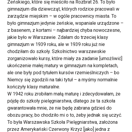
Żeńskiego, które się mieściło na Rozbrat 26. To było
gimnazjum dla dziewcząt, których rodzice pracowali w
zarządzie miejskim – w ogóle pracownicy miasta. To
było gimnazjum jedynie żeńskie, wspaniale urządzone –
z basenem, z kortami – najbardziej chyba nowoczesne,
jakie było w Warszawie. Zdałam do trzeciej klasy
gimnazjum w 1939 roku, ale w 1939 roku już nie
chodziłam do szkoły. Szkolnictwo warszawskie
zorganizowało kursy, które miały za zadanie [umożliwić]
ukończenie małej matury w gimnazjum na kompletach,
ale one były pod tytułem kursów rzemieślniczych – bo
Niemcy się zgodzili na taki tytuł – a myśmy normalnie
kończyły klasy maturalne.
W 1942 roku zrobiłam małą maturę i zdecydowałam, że
pójdę do szkoły pielęgniarstwa, dlatego że ta szkoła
gwarantowała mnie, że nie będę zabrana gdzieś do
obozu pracy, bo chodziło mi o to, żeby jednak się uczyć.
To była Warszawska Szkoła Pielęgniarstwa, założona
przez Amerykański Czerwony Krzyż [jako] jedna z