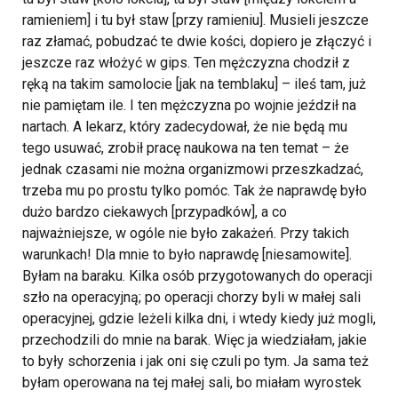
ramieniem] i tu był staw [przy ramieniu]. Musieli jeszcze
raz złamać, pobudzać te dwie kości, dopiero je złączyć i
jeszcze raz włożyć w gips. Ten mężczyzna chodził z
ręką na takim samolocie [jak na temblaku] – ileś tam, już
nie pamiętam ile. I ten mężczyzna po wojnie jeździł na
nartach. A lekarz, który zadecydował, że nie będą mu
tego usuwać, zrobił pracę naukowa na ten temat – że
jednak czasami nie można organizmowi przeszkadzać,
trzeba mu po prostu tylko pomóc. Tak że naprawdę było
dużo bardzo ciekawych [przypadków], a co
najważniejsze, w ogóle nie było zakażeń. Przy takich
warunkach! Dla mnie to było naprawdę [niesamowite].
Byłam na baraku. Kilka osób przygotowanych do operacji
szło na operacyjną; po operacji chorzy byli w małej sali
operacyjnej, gdzie leżeli kilka dni, i wtedy kiedy już mogli,
przechodzili do mnie na barak. Więc ja wiedziałam, jakie
to były schorzenia i jak oni się czuli po tym. Ja sama też
byłam operowana na tej małej sali, bo miałam wyrostek