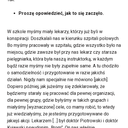
Proszę opowiedzieć, jak to się zaczęło.
W szkole myśmy miały lekarzy, którzy już byli w
konspiracji. Doszkalali nas w kierunku szpitali polowych.
Bo myśmy pracowały w szpitalu, gdzie wszystko było na
miejscu, gdzie zawsze był przy nas lekarz czy starsza
pielęgniarka, która była naszą instruktorką; w każdym
bądź razie myśmy nie były zupełnie same. A tu chodziło
o samodzielność i przygotowanie w razie jakichś
działań. Nigdy nam specjalnie nie mówiono [jakich].
Dopiero później, jak jużeśmy się zdeklarowały, że
będziemy starały się pracować dla pewnej organizacji,
dla pewnej grupy, gdzie byłyśmy w takich grupach i
miałyśmy [wyznaczone] cele, co mamy robić, to wtedy
już wiedziałyśmy, że jesteśmy przygotowywane do
jakiejś akcji. Lekarzem […] był doktór Piotrowski i doktór
Kujawski pseudonim „Brom”. On nas właśnie