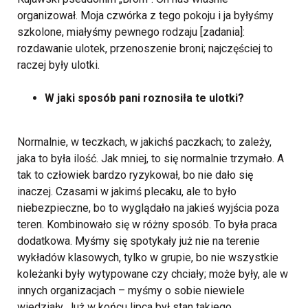
organizował. Moja czwórka z tego pokoju i ja byłyśmy
szkolone, miałyśmy pewnego rodzaju [zadania]:
rozdawanie ulotek, przenoszenie broni; najczęściej to
raczej były ulotki.
W jaki sposób pani roznosiła te ulotki?
Normalnie, w teczkach, w jakichś paczkach; to zależy,
jaka to była ilość. Jak mniej, to się normalnie trzymało. A
tak to człowiek bardzo ryzykował, bo nie dało się
inaczej. Czasami w jakimś plecaku, ale to było
niebezpieczne, bo to wyglądało na jakieś wyjścia poza
teren. Kombinowało się w różny sposób. To była praca
dodatkowa. Myśmy się spotykały już nie na terenie
wykładów klasowych, tylko w grupie, bo nie wszystkie
koleżanki były wytypowane czy chciały; może były, ale w
innych organizacjach – myśmy o sobie niewiele
wiedziały. Już w końcu lipca był stan takiego