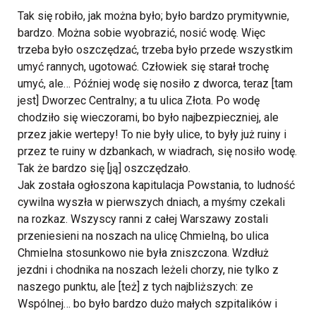
Tak się robiło, jak można było; było bardzo prymitywnie,
bardzo. Można sobie wyobrazić, nosić wodę. Więc
trzeba było oszczędzać, trzeba było przede wszystkim
umyć rannych, ugotować. Człowiek się starał trochę
umyć, ale… Później wodę się nosiło z dworca, teraz [tam
jest] Dworzec Centralny; a tu ulica Złota. Po wodę
chodziło się wieczorami, bo było najbezpieczniej, ale
przez jakie wertepy! To nie były ulice, to były już ruiny i
przez te ruiny w dzbankach, w wiadrach, się nosiło wodę.
Tak że bardzo się [ją] oszczędzało.
Jak została ogłoszona kapitulacja Powstania, to ludność
cywilna wyszła w pierwszych dniach, a myśmy czekali
na rozkaz. Wszyscy ranni z całej Warszawy zostali
przeniesieni na noszach na ulicę Chmielną, bo ulica
Chmielna stosunkowo nie była zniszczona. Wzdłuż
jezdni i chodnika na noszach leżeli chorzy, nie tylko z
naszego punktu, ale [też] z tych najbliższych: ze
Wspólnej… bo było bardzo dużo małych szpitalików i