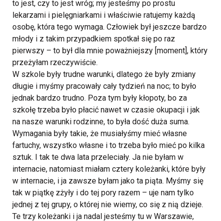
to jest, czy to jest wróg; my jesteśmy po prostu
lekarzami i pielęgniarkami i właściwie ratujemy każdą
osobę, która tego wymaga. Człowiek był jeszcze bardzo
młody i z takim przypadkiem spotkał się po raz
pierwszy – to był dla mnie poważniejszy [moment], który
przeżyłam rzeczywiście.
W szkole były trudne warunki, dlatego że były zmiany
długie i myśmy pracowały cały tydzień na noc; to było
jednak bardzo trudno. Poza tym były kłopoty, bo za
szkołę trzeba było płacić nawet w czasie okupacji i jak
na nasze warunki rodzinne, to była dość duża suma.
Wymagania były takie, że musiałyśmy mieć własne
fartuchy, wszystko własne i to trzeba było mieć po kilka
sztuk. I tak te dwa lata przeleciały. Ja nie byłam w
internacie, natomiast miałam cztery koleżanki, które były
w internacie, i ja zawsze byłam jako ta piąta. Myśmy się
tak w piątkę zżyły i do tej pory razem – uje nam tylko
jednej z tej grupy, o której nie wiemy, co się z nią dzieje.
Te trzy koleżanki i ja nadal jesteśmy tu w Warszawie,