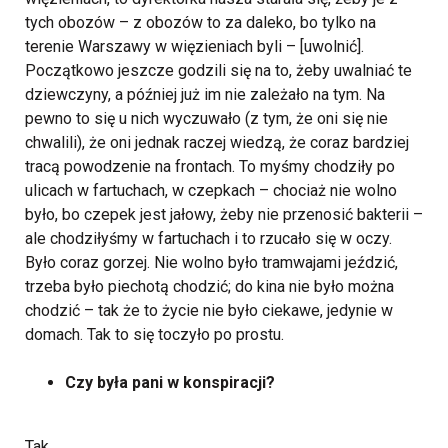
tych obozów – z obozów to za daleko, bo tylko na
terenie Warszawy w więzieniach byli – [uwolnić].
Początkowo jeszcze godzili się na to, żeby uwalniać te
dziewczyny, a później już im nie zależało na tym. Na
pewno to się u nich wyczuwało (z tym, że oni się nie
chwalili), że oni jednak raczej wiedzą, że coraz bardziej
tracą powodzenie na frontach. To myśmy chodziły po
ulicach w fartuchach, w czepkach – chociaż nie wolno
było, bo czepek jest jałowy, żeby nie przenosić bakterii –
ale chodziłyśmy w fartuchach i to rzucało się w oczy.
Było coraz gorzej. Nie wolno było tramwajami jeździć,
trzeba było piechotą chodzić; do kina nie było można
chodzić – tak że to życie nie było ciekawe, jedynie w
domach. Tak to się toczyło po prostu.
Czy była pani w konspiracji?
Tak.