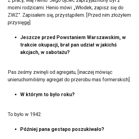
Z pracy, Maj Henio. Jego ojciec zaprzyjaźniony był z
moimi rodzicami. Henio mówi: „Włodek, zapisz się do
ZWZ”. Zapisałem się, przystąpiłem. [Przed nim złożyłem
przysięgę].
Jeszcze przed Powstaniem Warszawskim, w
trakcie okupacji, brał pan udział w jakichś
akcjach, w sabotażu?
Pas żeśmy zwinęli od agregatu, [inaczej mówiąc
unieruchomiliśmy agregat do przerobu mas formerskich].
W którym to było roku?
To było w 1942.
Później pana gestapo poszukiwało?