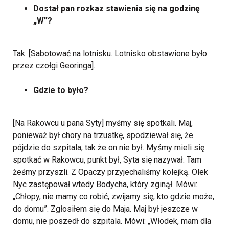
Dostał pan rozkaz stawienia się na godzinę
„W”?
Tak. [Sabotować na lotnisku. Lotnisko obstawione było
przez czołgi Georinga].
Gdzie to było?
[Na Rakowcu u pana Syty] myśmy się spotkali. Maj,
ponieważ był chory na trzustkę, spodziewał się, że
pójdzie do szpitala, tak że on nie był. Myśmy mieli się
spotkać w Rakowcu, punkt był, Syta się nazywał. Tam
żeśmy przyszli. Z Opaczy przyjechaliśmy kolejką. Olek
Nyc zastępował wtedy Bodycha, który zginął. Mówi:
„Chłopy, nie mamy co robić, zwijamy się, kto gdzie może,
do domu”. Zgłosiłem się do Maja. Maj był jeszcze w
domu, nie poszedł do szpitala. Mówi: „Włodek, mam dla