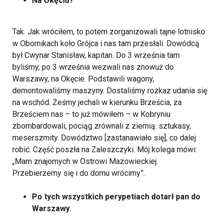
Na Okęciu?
Tak. Jak wróciłem, to potem zorganizowali tajne lotnisko
w Obornikach koło Grójca i nas tam przesłali. Dowódcą
był Cwynar Stanisław, kapitan. Do 3 września tam
byliśmy, po 3 września wezwali nas znowuż do
Warszawy, na Okęcie. Podstawili wagony,
demontowaliśmy maszyny. Dostaliśmy rozkaz udania się
na wschód. Żeśmy jechali w kierunku Brześcia, za
Brześciem nas – to już mówiłem – w Kobryniu
zbombardowali, pociąg zrównali z ziemią: sztukasy,
meserszmity. Dowództwo [zastanawiało się], co dalej
robić. Część poszła na Zaleszczyki. Mój kolega mówi:
„Mam znajomych w Ostrowi Mazowieckiej.
Przebierzemy się i do domu wrócimy”.
Po tych wszystkich perypetiach dotarł pan do
Warszawy.