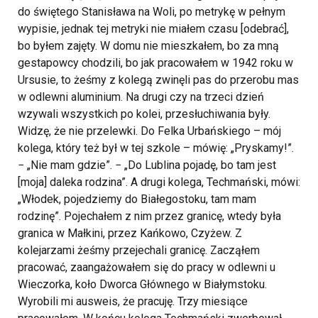
do świętego Stanisława na Woli, po metrykę w pełnym
wypisie, jednak tej metryki nie miałem czasu [odebrać],
bo byłem zajęty. W domu nie mieszkałem, bo za mną
gestapowcy chodzili, bo jak pracowałem w 1942 roku w
Ursusie, to żeśmy z kolegą zwinęli pas do przerobu mas
w odlewni aluminium. Na drugi czy na trzeci dzień
wzywali wszystkich po kolei, przesłuchiwania były.
Widzę, że nie przelewki. Do Felka Urbańskiego – mój
kolega, który też był w tej szkole – mówię: „Pryskamy!”.
− „Nie mam gdzie”. − „Do Lublina pojadę, bo tam jest
[moja] daleka rodzina”. A drugi kolega, Techmański, mówi:
„Włodek, pojedziemy do Białegostoku, tam mam
rodzinę”. Pojechałem z nim przez granicę, wtedy była
granica w Małkini, przez Kańkowo, Czyżew. Z
kolejarzami żeśmy przejechali granicę. Zacząłem
pracować, zaangażowałem się do pracy w odlewni u
Wieczorka, koło Dworca Głównego w Białymstoku.
Wyrobili mi ausweis, że pracuję. Trzy miesiące