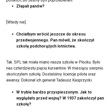
polskich, bo żeśmy byli poprzebierani.
Złapali panów?
[Wtedy nie].
Chciałbym wrócić jeszcze do okresu
przedwojennego. Pan mówił, że skończył
szkołę podchorążych lotnictwa.
Tak. SPL tak miała miano nasza szkoła w Płocku. Było
nas czterdziestu pięciu kursantów. W miesiącu sierpniu
skończyłem szkołę. Dostaliśmy licencje pilota oraz
awansy. Dokonał ich generał Tadeusz Kasprzycki.
W trybie bardzo przyspieszonym. Jak to
wyglądało przed wojną? W 1937 zakończył pan
szkołę?