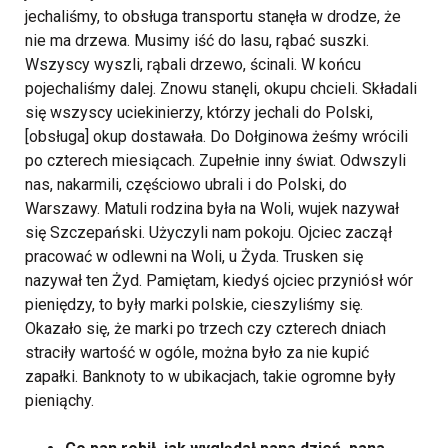
jechaliśmy, to obsługa transportu stanęła w drodze, że
nie ma drzewa. Musimy iść do lasu, rąbać suszki.
Wszyscy wyszli, rąbali drzewo, ścinali. W końcu
pojechaliśmy dalej. Znowu stanęli, okupu chcieli. Składali
się wszyscy uciekinierzy, którzy jechali do Polski,
[obsługa] okup dostawała. Do Dołginowa żeśmy wrócili
po czterech miesiącach. Zupełnie inny świat. Odwszyli
nas, nakarmili, częściowo ubrali i do Polski, do
Warszawy. Matuli rodzina była na Woli, wujek nazywał
się Szczepański. Użyczyli nam pokoju. Ojciec zaczął
pracować w odlewni na Woli, u Żyda. Trusken się
nazywał ten Żyd. Pamiętam, kiedyś ojciec przyniósł wór
pieniędzy, to były marki polskie, cieszyliśmy się.
Okazało się, że marki po trzech czy czterech dniach
straciły wartość w ogóle, można było za nie kupić
zapałki. Banknoty to w ubikacjach, takie ogromne były
pieniąchy.