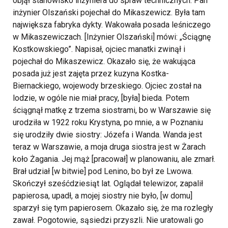
objął stanowisko inżyniera do spraw technicznych. Pan
inżynier Olszański pojechał do Mikaszewicz. Była tam
największa fabryka dykty. Wakowała posada leśniczego
w Mikaszewiczach. [Inżynier Olszański] mówi: „Ściągnę
Kostkowskiego”. Napisał, ojciec manatki zwinął i
pojechał do Mikaszewicz. Okazało się, że wakująca
posada już jest zajęta przez kuzyna Kostka-
Biernackiego, wojewody brzeskiego. Ojciec został na
lodzie, w ogóle nie miał pracy, [była] bieda. Potem
ściągnął matkę z trzema siostrami, bo w Warszawie się
urodziła w 1922 roku Krystyna, po mnie, a w Poznaniu
się urodziły dwie siostry: Józefa i Wanda. Wanda jest
teraz w Warszawie, a moja druga siostra jest w Żarach
koło Żagania. Jej mąż [pracował] w planowaniu, ale zmarł.
Brał udział [w bitwie] pod Lenino, bo był ze Lwowa.
Skończył sześćdziesiąt lat. Oglądał telewizor, zapalił
papierosa, upadł, a mojej siostry nie było, [w domu]
sparzył się tym papierosem. Okazało się, że ma rozległy
zawał. Pogotowie, sąsiedzi przyszli. Nie uratowali go