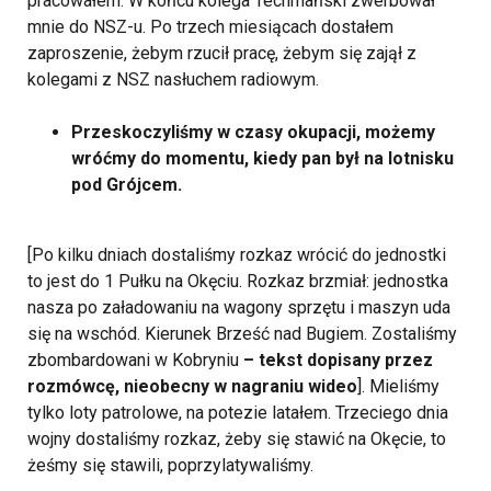
pracowałem. W końcu kolega Techmański zwerbował
mnie do NSZ-u. Po trzech miesiącach dostałem
zaproszenie, żebym rzucił pracę, żebym się zajął z
kolegami z NSZ nasłuchem radiowym.
Przeskoczyliśmy w czasy okupacji, możemy
wróćmy do momentu, kiedy pan był na lotnisku
pod Grójcem.
[Po kilku dniach dostaliśmy rozkaz wrócić do jednostki
to jest do 1 Pułku na Okęciu. Rozkaz brzmiał: jednostka
nasza po załadowaniu na wagony sprzętu i maszyn uda
się na wschód. Kierunek Brześć nad Bugiem. Zostaliśmy
zbombardowani w Kobryniu
– tekst dopisany przez
rozmówcę, nieobecny w nagraniu wideo
]. Mieliśmy
tylko loty patrolowe, na potezie latałem. Trzeciego dnia
wojny dostaliśmy rozkaz, żeby się stawić na Okęcie, to
żeśmy się stawili, poprzylatywaliśmy.