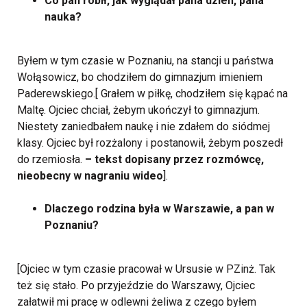
Co pan robił, jak wyglądał pana dzień, pana
nauka?
Byłem w tym czasie w Poznaniu, na stancji u państwa
Wołąsowicz, bo chodziłem do gimnazjum imieniem
Paderewskiego.[ Grałem w piłkę, chodziłem się kąpać na
Maltę. Ojciec chciał, żebym ukończył to gimnazjum.
Niestety zaniedbałem naukę i nie zdałem do siódmej
klasy. Ojciec był rozżalony i postanowił, żebym poszedł
do rzemiosła.
– tekst dopisany przez rozmówcę,
nieobecny w nagraniu wideo
].
Dlaczego rodzina była w Warszawie, a pan w
Poznaniu?
[Ojciec w tym czasie pracował w Ursusie w PZinż. Tak
też się stało. Po przyjeździe do Warszawy, Ojciec
załatwił mi pracę w odlewni żeliwa z czego byłem