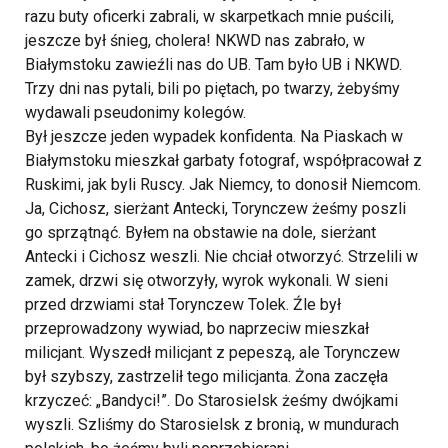
razu buty oficerki zabrali, w skarpetkach mnie puścili,
jeszcze był śnieg, cholera! NKWD nas zabrało, w
Białymstoku zawieźli nas do UB. Tam było UB i NKWD.
Trzy dni nas pytali, bili po piętach, po twarzy, żebyśmy
wydawali pseudonimy kolegów.
Był jeszcze jeden wypadek konfidenta. Na Piaskach w
Białymstoku mieszkał garbaty fotograf, współpracował z
Ruskimi, jak byli Ruscy. Jak Niemcy, to donosił Niemcom.
Ja, Cichosz, sierżant Antecki, Torynczew żeśmy poszli
go sprzątnąć. Byłem na obstawie na dole, sierżant
Antecki i Cichosz weszli. Nie chciał otworzyć. Strzelili w
zamek, drzwi się otworzyły, wyrok wykonali. W sieni
przed drzwiami stał Torynczew Tolek. Źle był
przeprowadzony wywiad, bo naprzeciw mieszkał
milicjant. Wyszedł milicjant z pepeszą, ale Torynczew
był szybszy, zastrzelił tego milicjanta. Żona zaczęła
krzyczeć: „Bandyci!”. Do Starosielsk żeśmy dwójkami
wyszli. Szliśmy do Starosielsk z bronią, w mundurach