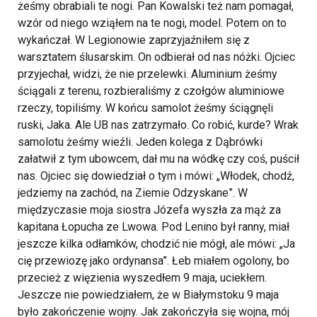
żeśmy obrabiali te nogi. Pan Kowalski też nam pomagał,
wzór od niego wziąłem na te nogi, model. Potem on to
wykańczał. W Legionowie zaprzyjaźniłem się z
warsztatem ślusarskim. On odbierał od nas nóżki. Ojciec
przyjechał, widzi, że nie przelewki. Aluminium żeśmy
ściągali z terenu, rozbieraliśmy z czołgów aluminiowe
rzeczy, topiliśmy. W końcu samolot żeśmy ściągnęli
ruski, Jaka. Ale UB nas zatrzymało. Co robić, kurde? Wrak
samolotu żeśmy wieźli. Jeden kolega z Dąbrówki
załatwił z tym ubowcem, dał mu na wódkę czy coś, puścił
nas. Ojciec się dowiedział o tym i mówi: „Włodek, chodź,
jedziemy na zachód, na Ziemie Odzyskane”. W
międzyczasie moja siostra Józefa wyszła za mąż za
kapitana Łopucha ze Lwowa. Pod Lenino był ranny, miał
jeszcze kilka odłamków, chodzić nie mógł, ale mówi: „Ja
cię przewiozę jako ordynansa”. Łeb miałem ogolony, bo
przecież z więzienia wyszedłem 9 maja, uciekłem.
Jeszcze nie powiedziałem, że w Białymstoku 9 maja
było zakończenie wojny. Jak zakończyła się wojna, mój