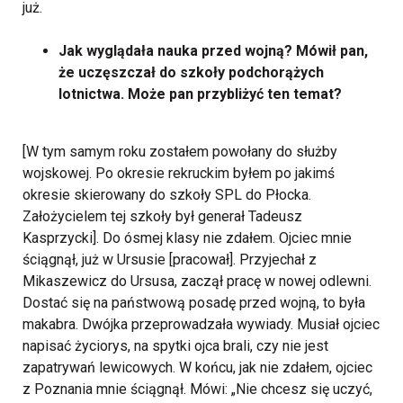
już.
Jak wyglądała nauka przed wojną? Mówił pan,
że uczęszczał do szkoły podchorążych
lotnictwa. Może pan przybliżyć ten temat?
[W tym samym roku zostałem powołany do służby
wojskowej. Po okresie rekruckim byłem po jakimś
okresie skierowany do szkoły SPL do Płocka.
Założycielem tej szkoły był generał Tadeusz
Kasprzycki]. Do ósmej klasy nie zdałem. Ojciec mnie
ściągnął, już w Ursusie [pracował]. Przyjechał z
Mikaszewicz do Ursusa, zaczął pracę w nowej odlewni.
Dostać się na państwową posadę przed wojną, to była
makabra. Dwójka przeprowadzała wywiady. Musiał ojciec
napisać życiorys, na spytki ojca brali, czy nie jest
zapatrywań lewicowych. W końcu, jak nie zdałem, ojciec
z Poznania mnie ściągnął. Mówi: „Nie chcesz się uczyć,