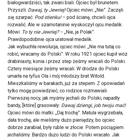
białogwardziści, tak zwani biali. Ojciec był brunetem.
Przyszli:
Dawaj, ty Jewriej!
Ojciec mówi: „Nie”. Zaczęli
się szarpać:
Pod stienku!
– pod ścianę, chcieli ojca
rozwalić. Ale w szamotaninie wyskoczył ojcu medalik.
Mówi:
To ty nie Jewriej?
− „Nie, ja Polak”.
Prawdopodobnie ojca uratował medalik.
Jak wybuchła rewolucja, ojciec mówi: „Nie ma tutaj co
robić, wracamy do Polski”. W roku 1921 ojciec kupił wóz
drabiniasty, konia i przez step żeśmy wracali do Polski.
Cztery miesiące żeśmy wracali. W drodze do Polski
umarła na tyfus Ola i mój młodszy brat Witold.
Mieszkaliśmy w barakach, już za stepem. Z opowiadań
tylko mogę powiedzieć, co rodzice rozmawiali.
Pierwszej nocy, jak myśmy jechali do Polski, napadły
bandy, [które] grasowały:
Dawaj dziengi, job twoju mać!
.
Ojciec mówi do matki: „Daj trochę”. Matula wygrzebała,
dała trochę, ale mieliśmy dużo pieniędzy, bo ojciec
dobrze zarabiał, były ruble w złocie. Potem pociągiem
jechaliśmy. Bardzo dużo ludzi do Polski wracało. Jak