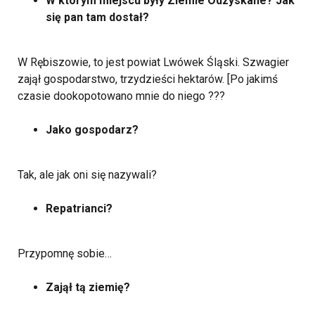
W którym miejscu były Ziemie Odzyskane? Jak
się pan tam dostał?
W Rębiszowie, to jest powiat Lwówek Śląski. Szwagier
zajął gospodarstwo, trzydzieści hektarów. [Po jakimś
czasie dookopotowano mnie do niego ???
Jako gospodarz?
Tak, ale jak oni się nazywali?
Repatrianci?
Przypomnę sobie…
Zajął tą ziemię?