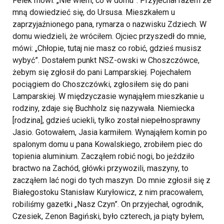
Felek mówi: „Nie wiem, co w domu”. Przyjechał razem ze
mną dowiedzieć się, do Ursusa. Mieszkałem u
zaprzyjaźnionego pana, rymarza o nazwisku Zdziech. W
domu wiedzieli, że wróciłem. Ojciec przyszedł do mnie,
mówi: „Chłopie, tutaj nie masz co robić, gdzieś musisz
wybyć”. Dostałem punkt NSZ-owski w Choszczówce,
żebym się zgłosił do pani Lamparskiej. Pojechałem
pociągiem do Choszczówki, zgłosiłem się do pani
Lamparskiej. W międzyczasie wynająłem mieszkanie u
rodziny, zdaje się Buchholz się nazywała. Niemiecka
[rodzina], gdzieś uciekli, tylko został niepełnosprawny
Jasio. Gotowałem, Jasia karmiłem. Wynająłem komin po
spalonym domu u pana Kowalskiego, zrobiłem piec do
topienia aluminium. Zacząłem robić nogi, bo jeździło
bractwo na Zachód, główki przywozili, maszyny, to
zacząłem lać nogi do tych maszyn. Do mnie zgłosił się z
Białegostoku Stanisław Kuryłowicz, z nim pracowałem,
robiliśmy gazetki „Nasz Czyn”. On przyjechał, ogrodnik,
Czesiek, Zenon Bagiński, było czterech, ja piąty byłem,