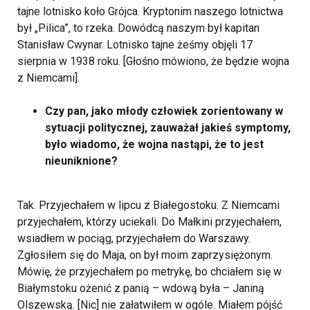
tajne lotnisko koło Grójca. Kryptonim naszego lotnictwa
był „Pilica”, to rzeka. Dowódcą naszym był kapitan
Stanisław Cwynar. Lotnisko tajne żeśmy objęli 17
sierpnia w 1938 roku. [Głośno mówiono, że będzie wojna
z Niemcami].
Czy pan, jako młody człowiek zorientowany w
sytuacji politycznej, zauważał jakieś symptomy,
było wiadomo, że wojna nastąpi, że to jest
nieuniknione?
Tak. Przyjechałem w lipcu z Białegostoku. Z Niemcami
przyjechałem, którzy uciekali. Do Małkini przyjechałem,
wsiadłem w pociąg, przyjechałem do Warszawy.
Zgłosiłem się do Maja, on był moim zaprzysiężonym.
Mówię, że przyjechałem po metrykę, bo chciałem się w
Białymstoku ożenić z panią – wdową była – Janiną
Olszewską. [Nic] nie załatwiłem w ogóle. Miałem pójść