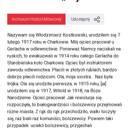
Archiwum Historii Mówionej
Udostępnij
Nazywam się Włodzimierz Kostkowski, urodziłem się 7
lutego 1917 roku w Charkowie. Mój ojciec pracował u
Gerlacha w odlewnictwie. Ponieważ Niemcy naciskali na
ruskich, to ewakuowali w 1914 roku całego Gerlacha do
Starobielska koło Charkowa. Ojciec był instruktorem
zawodu odlewnictwa. Płacili w złotych rublach, bardzo
dobrze płacili rodzicom. Ola, moja siostra… Nas była
trójka. Ola się urodziła pierwsza, w 1915 roku, [ja]
urodziłem się w 1917, Witold w 1918, na Boże
Narodzenie. Ojciec pracował. Jak rewolucja się
rozpoczęła, to białogwardziści i bolszewicy przejmowali
różne miasta. Z rąk do rąk przechodziło, walki toczyły
się, raz biali raz komuniści, bolszewicy. Powiem taki
przypadek: uciekli bolszewicy, przyjechali