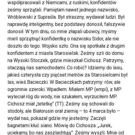
współpracowali z Niemcami, z ruskimi, konfidentów
żeśmy sprzątali. Pamiętam nawet jednego nazwisko,
Wróblewski z Supraśla. Był straszny, wydawał ludzi. Był
naprawdę inteligentny, bez podstawy donosił, fałszywie
donosił. W tym dniu, co mnie złapali ubowcy, myśmy
mieli sprzątnąć konfidentkę o nazwisku Sidor, ale nie
doszło do tego. Wojsko szło. Ona się spotkała z drugim
konfidentem z miasta Starosielsk. Żeśmy szli do domu
na Wysoki Stoczek, gdzie mieszkał Cichosz. Patrzymy,
otaczają nas samochodami. Co robić? Idziemy do lasu,
jakieś czterysta czy pięćset metrów za Starosielcami był
las, wieś Bacieczki. W Bacieczkach patrzymy: rów, ale
ogromnie szeroki. Wpadłem. Miałem MP (empi), z MP
wyleciał róg do wody, nie szukałem, wyrzuciłem MP.
Cichosz miał „tetetkę” (TT). Żeśmy się schowali do
stodoły, ale Białorusin orał ziemię – to 4 marca było –
wydał nas, pokazał gdzie my jesteśmy. Zaczęli
bagnetami kłuć siano. Mówię do Cichosza: „Jurek,
uciekamy, bo nas zaszlachtują”. Żeśmy wyszli. Mnie od