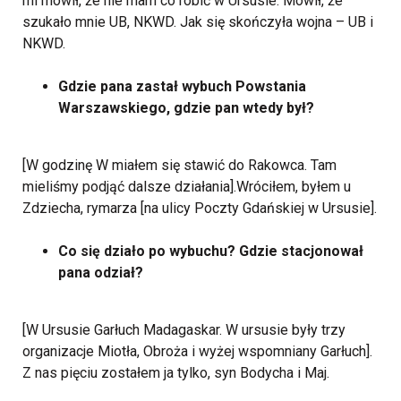
mi mówił, że nie mam co robić w Ursusie. Mówił, że
szukało mnie UB, NKWD. Jak się skończyła wojna – UB i
NKWD.
Gdzie pana zastał wybuch Powstania
Warszawskiego, gdzie pan wtedy był?
[W godzinę W miałem się stawić do Rakowca. Tam
mieliśmy podjąć dalsze działania].Wróciłem, byłem u
Zdziecha, rymarza [na ulicy Poczty Gdańskiej w Ursusie].
Co się działo po wybuchu? Gdzie stacjonował
pana odział?
[W Ursusie Garłuch Madagaskar. W ursusie były trzy
organizacje Miotła, Obroża i wyżej wspomniany Garłuch].
Z nas pięciu zostałem ja tylko, syn Bodycha i Maj.