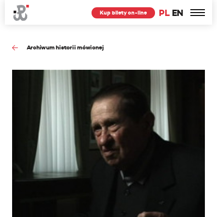
PL
EN
Kup bilety on-line
Archiwum historii mówionej