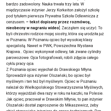
bardzo zadowolony. Nauka trwała trzy lata. W
międzyczasie inżynier Jerzy Korkeiton założył szkołę
pod tytułem pierwsza Prywatna Szkoła Odlewnicza z
cenzusem.
– tekst dopisany przez rozmówcę,
nieobecny w nagraniu wideo
]. Zacząłem się uczyć. To
byli chrzestni rodzice mojej siostry, która się urodziła już
w Poznaniu. W Poznaniu ojciec był wysokiej klasy
specjalistą. Nawet w PWK, Powszechna Wystawa
Krajowa… Ojciec wykonywał odlewy, tak zwane cylindry
parowozowe. Ojca fotografowali, robili zdjęcia całego
cyklu pracy ojca.
Z Poznania ojciec wyjechał do Drawskiego Młyna.
Sprowadził ojca inżynier Olszański, bo ojciec był
myśliwym i ten też był myśliwym. Ojciec w Poznaniu
należał do Wielkopolskiego Stowarzyszenia Myśliwych,
którzy wyjeżdżali dwa razy w roku na kaczki, na Polesie.
Jak ojciec, pracował w Drawskim Młynie, to pan inżynier
Olszański dostał zaproszenie do Mikaszewicz, żeby