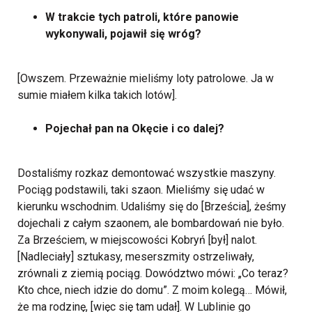
W trakcie tych patroli, które panowie
wykonywali, pojawił się wróg?
[Owszem. Przeważnie mieliśmy loty patrolowe. Ja w
sumie miałem kilka takich lotów].
Pojechał pan na Okęcie i co dalej?
Dostaliśmy rozkaz demontować wszystkie maszyny.
Pociąg podstawili, taki szaon. Mieliśmy się udać w
kierunku wschodnim. Udaliśmy się do [Brześcia], żeśmy
dojechali z całym szaonem, ale bombardowań nie było.
Za Brześciem, w miejscowości Kobryń [był] nalot.
[Nadleciały] sztukasy, meserszmity ostrzeliwały,
zrównali z ziemią pociąg. Dowództwo mówi: „Co teraz?
Kto chce, niech idzie do domu”. Z moim kolegą… Mówił,
że ma rodzinę, [więc się tam udał]. W Lublinie go