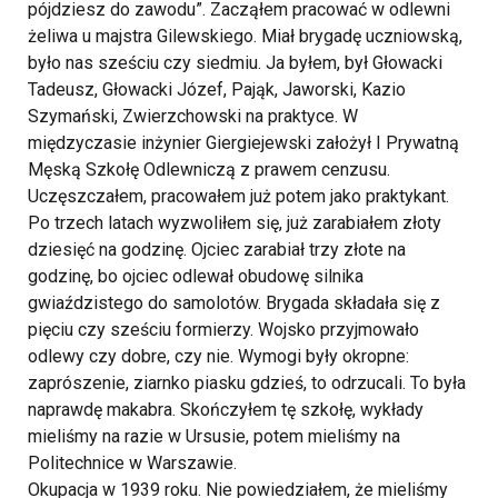
pójdziesz do zawodu”. Zacząłem pracować w odlewni
żeliwa u majstra Gilewskiego. Miał brygadę uczniowską,
było nas sześciu czy siedmiu. Ja byłem, był Głowacki
Tadeusz, Głowacki Józef, Pająk, Jaworski, Kazio
Szymański, Zwierzchowski na praktyce. W
międzyczasie inżynier Giergiejewski założył I Prywatną
Męską Szkołę Odlewniczą z prawem cenzusu.
Uczęszczałem, pracowałem już potem jako praktykant.
Po trzech latach wyzwoliłem się, już zarabiałem złoty
dziesięć na godzinę. Ojciec zarabiał trzy złote na
godzinę, bo ojciec odlewał obudowę silnika
gwiaździstego do samolotów. Brygada składała się z
pięciu czy sześciu formierzy. Wojsko przyjmowało
odlewy czy dobre, czy nie. Wymogi były okropne:
zaprószenie, ziarnko piasku gdzieś, to odrzucali. To była
naprawdę makabra. Skończyłem tę szkołę, wykłady
mieliśmy na razie w Ursusie, potem mieliśmy na
Politechnice w Warszawie.
Okupacja w 1939 roku. Nie powiedziałem, że mieliśmy