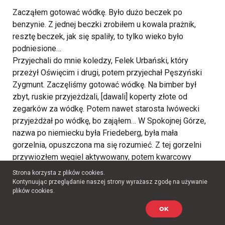
Zacząłem gotować wódkę. Było dużo beczek po
benzynie. Z jednej beczki zrobiłem u kowala prażnik,
resztę beczek, jak się spaliły, to tylko wieko było
podniesione…
Przyjechali do mnie koledzy, Felek Urbański, który
przeżył Oświęcim i drugi, potem przyjechał Pęszyński
Zygmunt. Zaczęliśmy gotować wódkę. Na bimber był
zbyt, ruskie przyjeżdżali, [dawali] koperty złote od
zegarków za wódkę. Potem nawet starosta lwówecki
przyjeżdżał po wódkę, bo zająłem… W Spokojnej Górze,
nazwa po niemiecku była Friedeberg, była mała
gorzelnia, opuszczona ma się rozumieć. Z tej gorzelni
przywiozłem węgiel aktywowany, potem kwarcowy
piasek płukany, parafinę, kolumnę. Robiłem super wódkę,
Strona korzysta z plików cookies.
wszystkie restauracje ode mnie brały, nawet policja brała
Kontynuując przeglądanie naszej strony wyrażasz zgodę na używanie
plików cookies.
ode mnie. W Rębiszowie, gdzie goniłem tą wódkę, był
rzeźnik. On, kurde, pijak jak cholera, za bańkę bimbru
OK
dostawałem kosz wędliny, kosz od bielizny. U mnie był