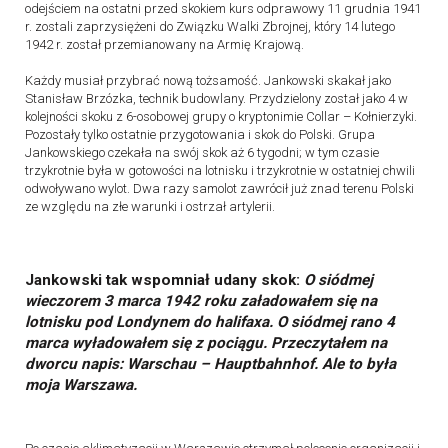
odejściem na ostatni przed skokiem kurs odprawowy 11 grudnia 1941
r. zostali zaprzysiężeni do Związku Walki Zbrojnej, który 14 lutego
1942 r. został przemianowany na Armię Krajową.
Każdy musiał przybrać nową tożsamość. Jankowski skakał jako
Stanisław Brzózka, technik budowlany. Przydzielony został jako 4 w
kolejności skoku z 6-osobowej grupy o kryptonimie Collar – Kołnierzyki.
Pozostały tylko ostatnie przygotowania i skok do Polski. Grupa
Jankowskiego czekała na swój skok aż 6 tygodni; w tym czasie
trzykrotnie była w gotowości na lotnisku i trzykrotnie w ostatniej chwili
odwoływano wylot. Dwa razy samolot zawrócił już znad terenu Polski
ze względu na złe warunki i ostrzał artylerii.
Jankowski tak wspomniał udany skok:
O siódmej
wieczorem 3 marca 1942 roku załadowałem się na
lotnisku pod Londynem do halifaxa. O siódmej rano 4
marca wyładowałem się z pociągu. Przeczytałem na
dworcu napis: Warschau – Hauptbahnhof. Ale to była
moja Warszawa.