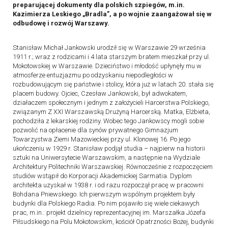
preparującej dokumenty dla polskich szpiegów, m.in.
Kazimierza Leskiego „Bradla”, a po wojnie zaangażował się w
odbudowę i rozwój Warszawy.
Stanisław Michał Jankowski urodził się w Warszawie 29 września
1911 r.; wraz z rodzicami i 4 lata starszym bratem mieszkał przy ul.
Mokotowskiej w Warszawie. Dzieciństwo i młodość upłynęły mu w
atmosferze entuzjazmu po odzyskaniu niepodległości w
rozbudowującym się państwie i stolicy, która już w latach 20. stała się
placem budowy. Ojciec, Czesław Jankowski, był adwokatem,
działaczem społecznym i jednym z założycieli Harcerstwa Polskiego,
związanym Z XXI Warszawską Drużyną Harcerską. Matka, Elżbieta,
pochodziła z lekarskiej rodziny. Wobec tego Jankowscy mogli sobie
pozwolić na opłacenie dla synów prywatnego Gimnazjum
Towarzystwa Ziemi Mazowieckiej przy ul. Klonowej 16. Po jego
ukończeniu w 1929 r. Stanisław podjął studia – najpierw na historii
sztuki na Uniwersytecie Warszawskim, a następnie na Wydziale
Architektury Politechniki Warszawskiej. Równocześnie z rozpoczęciem
studiów wstąpił do Korporacji Akademickiej Sarmatia. Dyplom
architekta uzyskał w 1938 r. i od razu rozpoczął pracę w pracowni
Bohdana Pniewskiego. Ich pierwszym wspólnym projektem były
budynki dla Polskiego Radia. Po nim pojawiło się wiele ciekawych
prac, m.in.: projekt dzielnicy reprezentacyjnej im. Marszałka Józefa
Piłsudskiego na Polu Mokotowskim, kościół Opatrzności Bożej, budynki