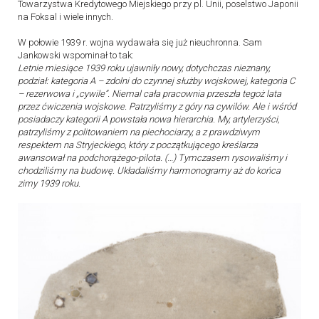
Towarzystwa Kredytowego Miejskiego przy pl. Unii, poselstwo Japonii
na Foksal i wiele innych.
W połowie 1939 r. wojna wydawała się już nieuchronna. Sam
Jankowski wspominał to tak:
Letnie miesiące 1939 roku ujawniły nowy, dotychczas nieznany,
podział: kategoria A – zdolni do czynnej służby wojskowej, kategoria C
– rezerwowa i „cywile”. Niemal cała pracownia przeszła tegoż lata
przez ćwiczenia wojskowe. Patrzyliśmy z góry na cywilów. Ale i wśród
posiadaczy kategorii A powstała nowa hierarchia. My, artylerzyści,
patrzyliśmy z politowaniem na piechociarzy, a z prawdziwym
respektem na Stryjeckiego, który z początkującego kreślarza
awansował na podchorążego-pilota. (…) Tymczasem rysowaliśmy i
chodziliśmy na budowę. Układaliśmy harmonogramy aż do końca
zimy 1939 roku.