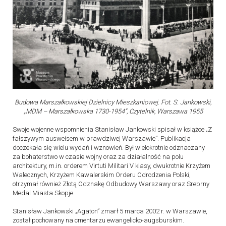
Budowa Marszałkowskiej Dzielnicy Mieszkaniowej. Fot. S. Jankowski,
„MDM – Marszałkowska 1730-1954”, Czytelnik, Warszawa 1955
Swoje wojenne wspomnienia Stanisław Jankowski spisał w książce „Z
fałszywym ausweisem w prawdziwej Warszawie”. Publikacja
doczekała się wielu wydań i wznowień. Był wielokrotnie odznaczany
za bohaterstwo w czasie wojny oraz za działalność na polu
architektury, m.in. orderem Virtuti Militari V klasy, dwukrotnie Krzyżem
Walecznych, Krzyżem Kawalerskim Orderu Odrodzenia Polski,
otrzymał również Złotą Odznakę Odbudowy Warszawy oraz Srebrny
Medal Miasta Skopje.
Stanisław Jankowski „Agaton” zmarł 5 marca 2002 r. w Warszawie,
został pochowany na cmentarzu ewangelicko-augsburskim.