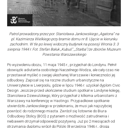
Patrol prowadzony przez por. Stanisława Jankowskiego „Agatona” na
pl. Kazimierza Wielkiego przy bramie domu nr 8. Ujęcie w kierunku
zachodnim. W tle po lewej widoczny budynek na posesji Wronia 3. 3
sierpnia 1944 r. Fot. Stefan Bałuk „Kubuś”, „Starba”/ze zbiorów Muzeum
Powstania Warszawskiego
Po wyzwoleniu obozu, 11 maja 1945 r., przyjechał do Londynu. Pełnił
obowiązki adiutanta osobistego Naczelnego Wodza, ale cały czas nie
przestawał myśleć o swojej ukochanej Warszawie i konieczności jej
odbudowy. Zapisał się na roczne studium urbanistyczne na
Uniwersytecie w Liverpoolu, gdzie w lipcu 1946 r. uzyskał dyplom Civic
Design. Jeszcze przed ukończenie studium spotkał w Londynie kolegę,
Stanisława Dziewulskiego, który przyjechał z kilkoma urbanistami z
Warszawy na konferencję w Hastings. Przypadkowe spotkanie
utwierdziło Jankowskiego w przekonaniu, że musi jak najszybciej
powrócić do rodzinnego miasta. Zwrócił się listownie do Biura
Odbudowy Stolicy (BOS) z pytaniem o możliwość zatrudnienia i
niebawem otrzymał odpowiedź pozytywną. Już po 2 miesiącach od
otrzymania dyplomu wrócił do Polski (8 września 1946 r., drogą