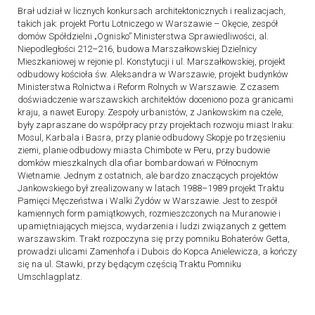
Brał udział w licznych konkursach architektonicznych i realizacjach,
takich jak: projekt Portu Lotniczego w Warszawie – Okęcie, zespół
domów Spółdzielni „Ognisko” Ministerstwa Sprawiedliwości, al.
Niepodległości 212–216, budowa Marszałkowskiej Dzielnicy
Mieszkaniowej w rejonie pl. Konstytucji i ul. Marszałkowskiej, projekt
odbudowy kościoła św. Aleksandra w Warszawie, projekt budynków
Ministerstwa Rolnictwa i Reform Rolnych w Warszawie. Z czasem
doświadczenie warszawskich architektów doceniono poza granicami
kraju, a nawet Europy. Zespoły urbanistów, z Jankowskim na czele,
były zapraszane do współpracy przy projektach rozwoju miast Iraku:
Mosul, Karbala i Basra, przy planie odbudowy Skopje po trzęsieniu
ziemi, planie odbudowy miasta Chimbote w Peru, przy budowie
domków mieszkalnych dla ofiar bombardowań w Północnym
Wietnamie. Jednym z ostatnich, ale bardzo znaczących projektów
Jankowskiego był zrealizowany w latach 1988–1989 projekt Traktu
Pamięci Męczeństwa i Walki Żydów w Warszawie. Jest to zespół
kamiennych form pamiątkowych, rozmieszczonych na Muranowie i
upamiętniających miejsca, wydarzenia i ludzi związanych z gettem
warszawskim. Trakt rozpoczyna się przy pomniku Bohaterów Getta,
prowadzi ulicami Zamenhofa i Dubois do Kopca Anielewicza, a kończy
się na ul. Stawki, przy będącym częścią Traktu Pomniku
Umschlagplatz.