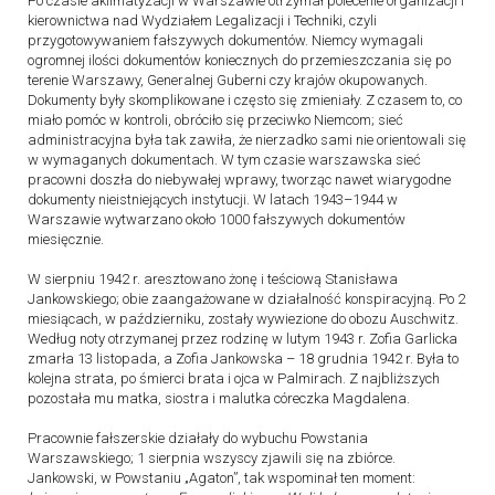
Po czasie aklimatyzacji w Warszawie otrzymał polecenie organizacji i
kierownictwa nad Wydziałem Legalizacji i Techniki, czyli
przygotowywaniem fałszywych dokumentów. Niemcy wymagali
ogromnej ilości dokumentów koniecznych do przemieszczania się po
terenie Warszawy, Generalnej Guberni czy krajów okupowanych.
Dokumenty były skomplikowane i często się zmieniały. Z czasem to, co
miało pomóc w kontroli, obróciło się przeciwko Niemcom; sieć
administracyjna była tak zawiła, że nierzadko sami nie orientowali się
w wymaganych dokumentach. W tym czasie warszawska sieć
pracowni doszła do niebywałej wprawy, tworząc nawet wiarygodne
dokumenty nieistniejących instytucji. W latach 1943–1944 w
Warszawie wytwarzano około 1000 fałszywych dokumentów
miesięcznie.
W sierpniu 1942 r. aresztowano żonę i teściową Stanisława
Jankowskiego; obie zaangażowane w działalność konspiracyjną. Po 2
miesiącach, w październiku, zostały wywiezione do obozu Auschwitz.
Według noty otrzymanej przez rodzinę w lutym 1943 r. Zofia Garlicka
zmarła 13 listopada, a Zofia Jankowska – 18 grudnia 1942 r. Była to
kolejna strata, po śmierci brata i ojca w Palmirach. Z najbliższych
pozostała mu matka, siostra i malutka córeczka Magdalena.
Pracownie fałszerskie działały do wybuchu Powstania
Warszawskiego; 1 sierpnia wszyscy zjawili się na zbiórce.
Jankowski, w Powstaniu „Agaton”, tak wspominał ten moment: