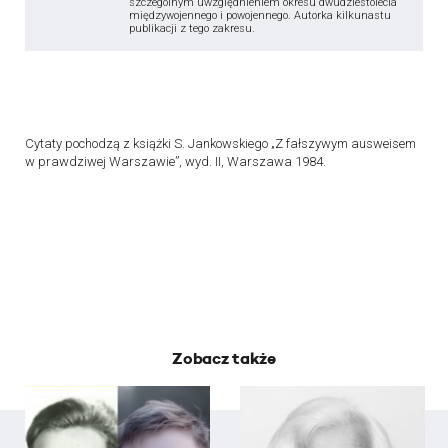
szczególnym uwzględnieniem okresu dwudziestolecia
międzywojennego i powojennego. Autorka kilkunastu
publikacji z tego zakresu.
Cytaty pochodzą z książki S. Jankowskiego „Z fałszywym ausweisem
w prawdziwej Warszawie”, wyd. II, Warszawa 1984.
Zobacz także