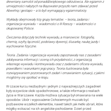
drewniany samolot od ponaddźwiękowego odrzutowca. Ale egzamin z
umiejętności nabytych na Bayswater przyszło nam zdawać przed
Abwehrą i gestapo – a to byli wymagający egzaminatorzy.
Wykłady obejmowały trzy grupy tematów: – teoria, zadania i
organizacja wywiadu – wiadomości o III Rzeszy – wiadomości o
okupowanej Polsce.
Ćwiczenia dotyczyły techniki wywiadu, a mianowicie: fotografię,
chemię, szyfry, łączność, podstawy dywersji, ślusarkę, naukę jazdy i
wychowanie fizyczne.
Teoria. Zadania i organizacja wywiadu zapoznawały nas z zasadami
zdobywania informacji i oceną ich przydatności, z organizacją
własnego wywiadu i kontrwywiadu oraz z zadaniami oficera wywiadu,
prawidłami i warunkami jego pracy. Teoria ilustrowana była
rozwiązywaniem pozorowanych zadań i omawianiem sytuacji, z jakimi
mogliśmy się spotkać w kraju.
W czasie kursu niezbędnym i jednym z najważniejszych zagadnień
były oczywiście skoki spadochronowe, a także informacje o realiach
życia w Warszawie. Każda możliwa sytuacja był omawiana na wiele
sposobów. Ubiór i wyposażenie Cichociemnych musiało być
pozbawione wszelkich elementów, nawet takich jak metki ubrań, które
mógłby wskazać na ich angielskie pochodzenie. Dzień przed