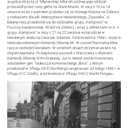
augsburski przy ul. Młynarskiej, kilka dni później jego oddział
przeszedł przez ruiny getta na Stare Miasto. W nocy z 13 na 14
sierpnia wraz z patrolem przedarł się ze Starego Miasta na Żoliborz
z rozkazami dla płk. Mieczysława Niedzielskiego „Żywiciela”, a
kolejnej nocy przedostał się do oddziałów grupy „Kampinos” w
Puszczy Kampinoskiej. Wrócił na Żoliborz i wraz z żołnierzami m.in. z
grupy „Kampinos” w nocy z 21 na 22 sierpnia wziął udział w
nieudanym ataku na Dworzec Gdański. Od 8 września 1944 r. służył w
oddziale osłonowym Komendy Głównej AK. W czasie Powstania kilka
razy przechodził kanałami. W ostatnich dniach otrzymał awans na
stopień kapitana. Po kapitulacji wyszedł z Warszawy z oficerami
Komendy Głównej Armii Krajowej. Już w niewoli został mianowany
adiutantem gen. Tadeusza Komorowskiego „Bora”, z którym
przebywał w Oflagu XIII D Nürnberg/Langwasser; od lutego 1945 r. w
Oflagu IV C Colditz, a od kwietnia w Oflagu XVIII C Markt-Pongau.