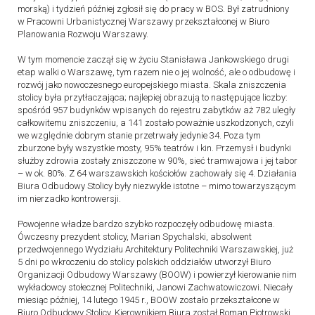
morską) i tydzień później zgłosił się do pracy w BOS. Był zatrudniony
w Pracowni Urbanistycznej Warszawy przekształconej w Biuro
Planowania Rozwoju Warszawy.
W tym momencie zaczął się w życiu Stanisława Jankowskiego drugi
etap walki o Warszawę, tym razem nie o jej wolność, ale o odbudowę i
rozwój jako nowoczesnego europejskiego miasta. Skala zniszczenia
stolicy była przytłaczająca; najlepiej obrazują to następujące liczby:
spośród 957 budynków wpisanych do rejestru zabytków aż 782 uległy
całkowitemu zniszczeniu, a 141 zostało poważnie uszkodzonych, czyli
we względnie dobrym stanie przetrwały jedynie 34. Poza tym
zburzone były wszystkie mosty, 95% teatrów i kin. Przemysł i budynki
służby zdrowia zostały zniszczone w 90%, sieć tramwajowa i jej tabor
– w ok. 80%. Z 64 warszawskich kościołów zachowały się 4. Działania
Biura Odbudowy Stolicy były niezwykle istotne – mimo towarzyszącym
im nierzadko kontrowersji.
Powojenne władze bardzo szybko rozpoczęły odbudowę miasta.
Ówczesny prezydent stolicy, Marian Spychalski, absolwent
przedwojennego Wydziału Architektury Politechniki Warszawskiej, już
5 dni po wkroczeniu do stolicy polskich oddziałów utworzył Biuro
Organizacji Odbudowy Warszawy (BOOW) i powierzył kierowanie nim
wykładowcy stołecznej Politechniki, Janowi Zachwatowiczowi. Niecały
miesiąc później, 14 lutego 1945 r., BOOW zostało przekształcone w
Biuro Odbudowy Stolicy. Kierownikiem Biura został Roman Piotrowski,