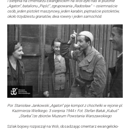
l sierpnia na cmentarzu Ewangelickim na Woli było nas w plutonie
„Agaton”, batalionu „Pięść”, zgrupowania „Radosław” – osiemnaście
osób, jeden pistolet maszynowy, jeden karabin, piętnaście pistoletów,
około trzydziestu granatów, dwa rowery i jeden samochód.
Por. Stanisław Jankowski „Agaton” pije kompot z chochelki w rejonie pl.
Kazimierza Wielkiego. 3 sierpnia 1944 r. Fot. Stefan Bałuk „Kubuś”
„Starba”/ze zbiorów Muzeum Powstania Warszawskiego
Szlak bojowy rozpoczął na Woli, obsadzając cmentarz ewangelicko-