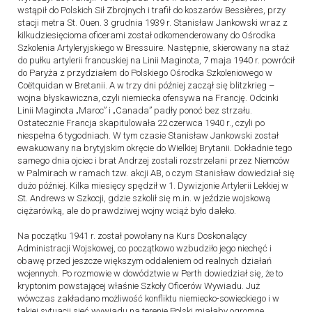
wstąpił do Polskich Sił Zbrojnych i trafił do koszarów Bessières, przy
stacji metra St. Ouen. 3 grudnia 1939 r. Stanisław Jankowski wraz z
kilkudziesięcioma oficerami został odkomenderowany do Ośrodka
Szkolenia Artyleryjskiego w Bressuire. Następnie, skierowany na staż
do pułku artylerii francuskiej na Linii Maginota, 7 maja 1940 r. powrócił
do Paryża z przydziałem do Polskiego Ośrodka Szkoleniowego w
Coëtquidan w Bretanii. A w trzy dni później zaczął się blitzkrieg –
wojna błyskawiczna, czyli niemiecka ofensywa na Francję. Odcinki
Linii Maginota „Maroc” i „Canada” padły ponoć bez strzału.
Ostatecznie Francja skapitulowała 22 czerwca 1940 r., czyli po
niespełna 6 tygodniach. W tym czasie Stanisław Jankowski został
ewakuowany na brytyjskim okręcie do Wielkiej Brytanii. Dokładnie tego
samego dnia ojciec i brat Andrzej zostali rozstrzelani przez Niemców
w Palmirach w ramach tzw. akcji AB, o czym Stanisław dowiedział się
dużo później. Kilka miesięcy spędził w 1. Dywizjonie Artylerii Lekkiej w
St. Andrews w Szkocji, gdzie szkolił się m.in. w jeździe wojskową
ciężarówką, ale do prawdziwej wojny wciąż było daleko.
Na początku 1941 r. został powołany na Kurs Doskonalący
Administracji Wojskowej, co początkowo wzbudziło jego niechęć i
obawę przed jeszcze większym oddaleniem od realnych działań
wojennych. Po rozmowie w dowództwie w Perth dowiedział się, że to
kryptonim powstającej właśnie Szkoły Oficerów Wywiadu. Już
wówczas zakładano możliwość konfliktu niemiecko-sowieckiego i w
takiej sytuacji sieć wywiadu na terenie Polski miałaby ogromne