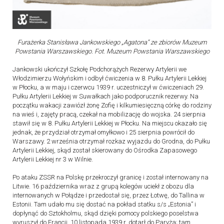
Furażerka Stanisława Jankowskiego „Agatona” ze zbiorów Muzeum
Powstania Warszawskiego. Fot. Muzeum Powstania Warszawskiego
Jankowski ukończył Szkołę Podchorążych Rezerwy Artylerii we
Włodzimierzu Wołyńskim i odbył ćwiczenia w 8. Pułku Artylerii Lekkiej
w Płocku, a w maju i czerwcu 1939 r. uczestniczył w ćwiczeniach 29.
Pułku Artylerii Lekkiej w Suwałkach jako podporucznik rezerwy. Na
początku wakacji zawiózł żonę Zofię i kilkumiesięczną córkę do rodziny
na wieś i, zajęty pracą, czekał na mobilizację do wojska. 24 sierpnia
stawił się w 8. Pułku Artylerii Lekkiej w Płocku. Na miejscu okazało się
jednak, że przydział otrzymał omyłkowo i 25 sierpnia powrócił do
Warszawy. 2 września otrzymał rozkaz wyjazdu do Grodna, do Pułku
Artylerii Lekkiej, skąd został skierowany do Ośrodka Zapasowego
Artylerii Lekkiej nr 3 w Wilnie.
Po ataku ZSSR na Polskę przekroczył granicę i został internowany na
Litwie. 16 października wraz z grupą kolegów uciekł z obozu dla
internowanych w Połądze i przedostał się, przez Łotwę, do Tallina w
Estonii. Tam udało mu się dostać na pokład statku s/s „Estonia” i
dopłynąć do Sztokholmu, skąd dzięki pomocy polskiego poselstwa
wyruszył do Francji. 10 listopada 1939 r. dotarł do Paryża; tam