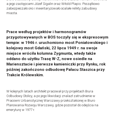
a jego zastępcami Józef Sigalin oraz Witold Plapis. Początkowo
zabezpieczało ono i inwentaryzowało ocalałe relikty zabudowy
miasta.
Prace według projektów i harmonogramów
przygotowywanych w BOS toczyły się w ekspresowym
tempie: w 1946 r. uruchomiono most Poniatowskiego i
kolejowy most Gdański, 22 lipca 1949 r. na swoje
miejsce wróciła kolumna Zygmunta, wtedy także
oddano do użytku Trasę W-Z, nowe osiedle na
Mariensztacie i pierwsze kamieniczki przy Rynku, rok
później zakończono odbudowę Pałacu Staszica przy
Trakcie Królewskim.
W kolejnych latach architekt pracował przy projektach Biura
Odbudowy Stolicy, a po jego likwidacji znalazł zatrudnienie w
Pracowni Urbanistycznej Warszawy przekształconej w Biuro
Planowania Rozwoju Warszawy, gdzie pozostał do odejścia na
emeryturę w 1977 r.