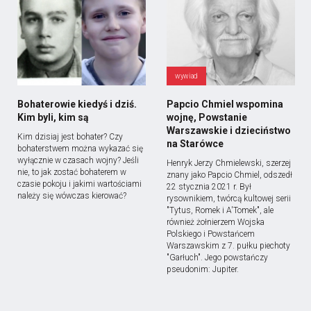
wywiad
Bohaterowie kiedyś i dziś.
Papcio Chmiel wspomina
Kim byli, kim są
wojnę, Powstanie
Warszawskie i dzieciństwo
Kim dzisiaj jest bohater? Czy
na Starówce
bohaterstwem można wykazać się
wyłącznie w czasach wojny? Jeśli
Henryk Jerzy Chmielewski, szerzej
nie, to jak zostać bohaterem w
znany jako Papcio Chmiel, odszedł
czasie pokoju i jakimi wartościami
22 stycznia 2021 r. Był
należy się wówczas kierować?
rysownikiem, twórcą kultowej serii
"Tytus, Romek i A'Tomek", ale
również żołnierzem Wojska
Polskiego i Powstańcem
Warszawskim z 7. pułku piechoty
"Garłuch". Jego powstańczy
pseudonim: Jupiter.