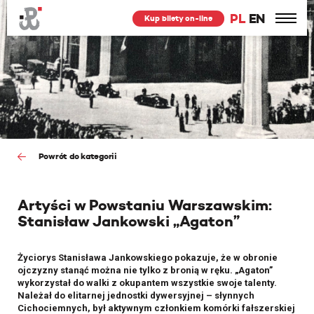
PL
EN
Kup bilety on-line
Powrót do kategorii
Artyści w Powstaniu Warszawskim:
Stanisław Jankowski „Agaton”
Życiorys Stanisława Jankowskiego pokazuje, że w obronie
ojczyzny stanąć można nie tylko z bronią w ręku. „Agaton”
wykorzystał do walki z okupantem wszystkie swoje talenty.
Należał do elitarnej jednostki dywersyjnej – słynnych
Cichociemnych, był aktywnym członkiem komórki fałszerskiej