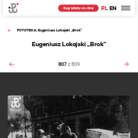
PL
EN
Kup bilety on-line
FOTOTEKA: Eugeniusz Lokajski „Brok”
Eugeniusz Lokajski „Brok”
807
z
809
F
Ś