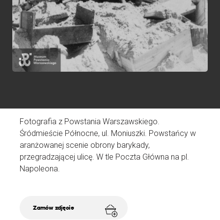
p
N
D
A
Ź
Fotografia z Powstania Warszawskiego.
Śródmieście Północne, ul. Moniuszki. Powstańcy w
aranżowanej scenie obrony barykady,
przegradzającej ulicę. W tle Poczta Główna na pl.
Napoleona.
Zamów zdjęcie