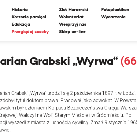
Historia
Zlot Harcerski
Fotoplastikon
Korzenie pamięci
Wolontariat
Wydarzenia
Edukacja
Wesprzyj nas
Przeglądaj zasoby
Sklep on-line
arian Grabski „Wyrwa“
(66
arian Grabski „Wyrwa” urodził się 2 października 1897 r. w Łodzi.
zdobył tytuł doktora prawa. Pracował jako adwokat. W Powsta
awskim był członkiem Korpusu Bezpieczeństwa Okręgu Warsz
Krajowej. Walczył na Woli, Starym Mieście i w Śródmieściu. Po
lacji wyszedł z miasta z ludnością cywilną. Zmarł 9 stycznia 1965
awie.