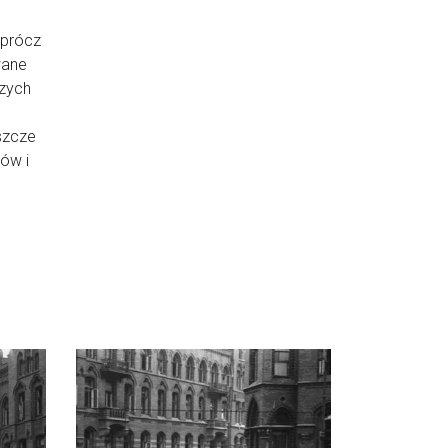
Oprócz
wane
szych
eszcze
ów i