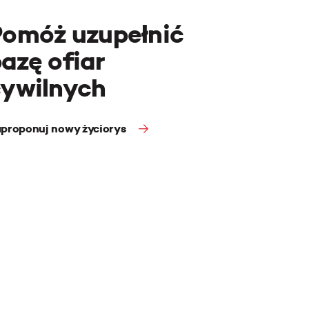
Pomóż uzupełnić
azę ofiar
cywilnych
proponuj nowy życiorys