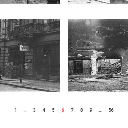
1
...
3
4
5
6
7
8
9
...
56