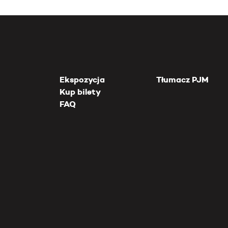
Ekspozycja
Tłumacz PJM
Kup bilety
FAQ