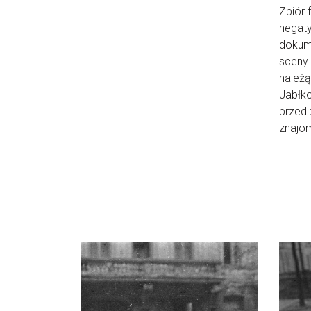
Zbiór 
negat
dokume
sceny 
należą
Jabłko
przed
znajom