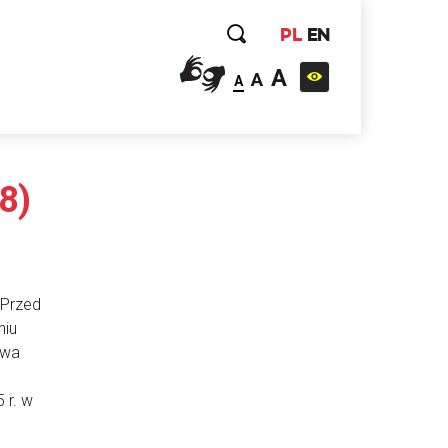
PL
EN
A
A
A
8)
 Przed
niu
awa
 r. w