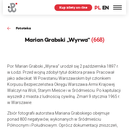
PL
EN
Kup bilety on-line
Fototeka
Marian Grabski „Wyrwa“
(668)
Por. Marian Grabski „Wyrwa” urodził się 2 października 1897 r.
w Łodzi. Przed wojną zdobył tytuł doktora prawa. Pracował
jako adwokat. W Powstaniu Warszawskim był członkiem
Korpusu Bezpieczeństwa Okręgu Warszawa Armii Krajowej.
Walczył na Woli, Starym Mieście i w Śródmieściu. Po kapitulacji
wyszedł z miasta z ludnością cywilną. Zmarł 9 stycznia 1965 r.
w Warszawie.
Zbiór fotografii autorstwa Mariana Grabskiego obejmuje
ponad 800 negatywów, wykonanych w Śródmieściu
Północnym i Południowym. Oprócz dokumentacji zniszczeń,