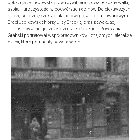
pokazują życie powstańców i cywili, aranżowane sceny walki,
szpital i uroczystości w podwórzach domów. Do ciekawszych
należą serie zdjęć ze szpitala polowego w Domu Towarowym
Braci Jabłkowskich przy ulicy Brackiej oraz z ewakuacji
ludności cywilnej, jeszcze przed zakończeniem Powstania.
Grabski portretował współpracowników i znajomych, ale także
dzieci, która pomagały powstańcom.