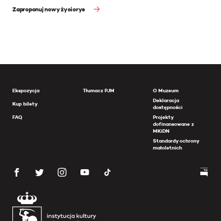
Zaproponuj nowy życiorys
Ekspozycja
Tłumacz PJM
O Muzeum
Deklaracja
Kup bilety
dostępności
FAQ
Projekty
dofinansowane z
MKiDN
Standardy ochrony
małoletnich