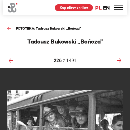
PL
EN
Kup bilety on-line
FOTOTEKA: Tadeusz Bukowski ,,Bończa"
Tadeusz Bukowski ,,Bończa"
226
z
1491
F
f