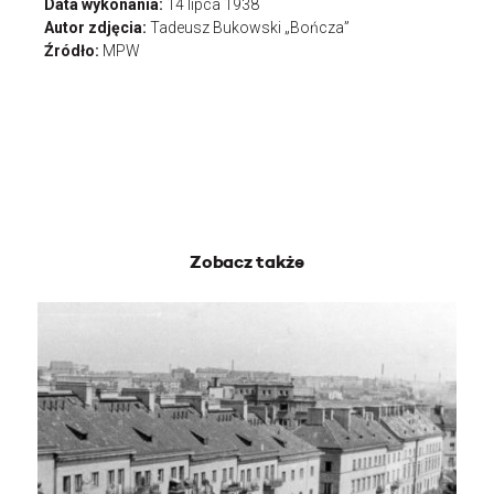
Data wykonania:
14 lipca 1938
Autor zdjęcia:
Tadeusz Bukowski „Bończa”
Źródło:
MPW
Zobacz także