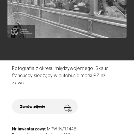
G
i
N
D
Fotografia z okresu międzywojennego. Skauci
A
francuscy siedzący w autobusie marki PZInż.
Ź
Zawrat.
Zamów zdjęcie
Nr inwentarzowy:
MPW-IN/11448