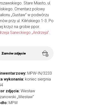
szawskiego. Stare Miasto, ul.
ińskiego. Cmentarz polowy
alionu „Gustaw” w podwórzu
ów przy ul. Kilińskiego 1-3. Po
ej krzyż na grobie ppor.
rzeja Saneckiego „Andrzeja”
.
Zamów zdjęcie
 inwentarzowy:
MPW-IN/3233
ta wykonania:
koniec sierpnia
44
or zdjęcia:
Wiesław
zanowski „Wiesław”
ódło:
MPW