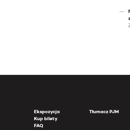
Ekspozycja
Tłumacz PJM
Kup bilety
FAQ