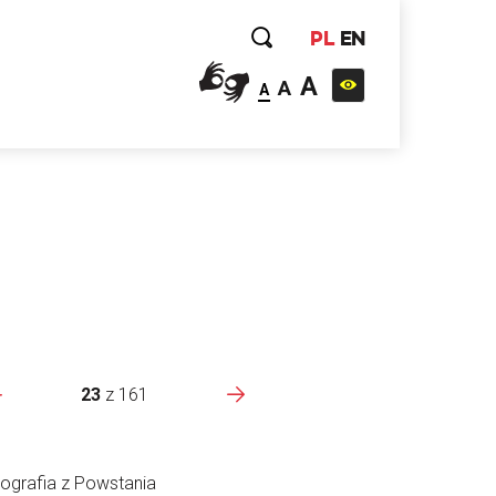
PL
EN
A
A
A
23
z
161
ografia z Powstania