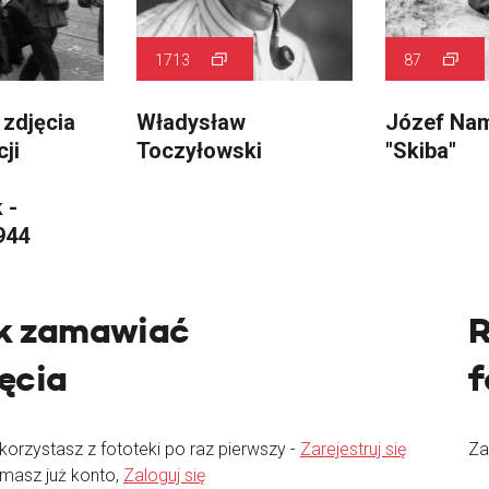
1713
87
 zdjęcia
Władysław
Józef Na
cji
Toczyłowski
"Skiba"
 -
944
k zamawiać
R
jęcia
f
 korzystasz z fototeki po raz pierwszy -
Zarejestruj się
Za
 masz już konto,
Zaloguj się