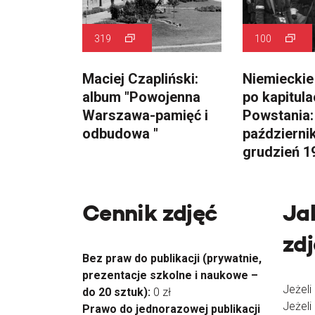
319
100
Maciej Czapliński:
Niemieckie
album "Powojenna
po kapitula
Warszawa-pamięć i
Powstania:
odbudowa "
październik
grudzień 1
Cennik zdjęć
Ja
zd
Bez praw do publikacji (prywatnie,
prezentacje szkolne i naukowe –
Jeżeli
do 20 sztuk):
0 zł
Jeżeli
Prawo do jednorazowej publikacji