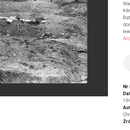
War
Kil
Bat
dom
lew
And
Nr
Da
19
Aut
Chr
Źr