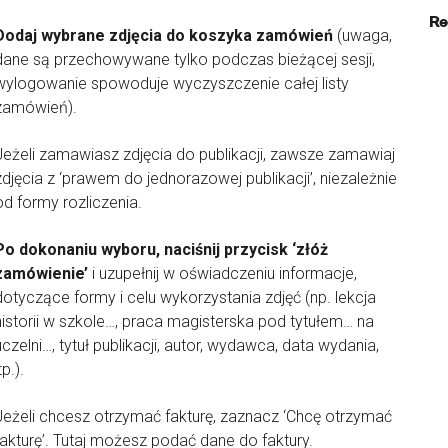
Re
Dodaj wybrane zdjęcia do koszyka zamówień
(uwaga,
dane są przechowywane tylko podczas bieżącej sesji,
wylogowanie spowoduje wyczyszczenie całej listy
zamówień).
Jeżeli zamawiasz zdjęcia do publikacji, zawsze zamawiaj
zdjęcia z ‘prawem do jednorazowej publikacji’, niezależnie
od formy rozliczenia.
Po dokonaniu wyboru, naciśnij przycisk ‘złóż
zamówienie’
i uzupełnij w oświadczeniu informacje,
dotyczące formy i celu wykorzystania zdjęć (np. lekcja
historii w szkole…, praca magisterska pod tytułem… na
uczelni…, tytuł publikacji, autor, wydawca, data wydania,
tp.).
Jeżeli chcesz otrzymać fakturę, zaznacz ‘Chcę otrzymać
fakturę’. Tutaj możesz podać dane do faktury.