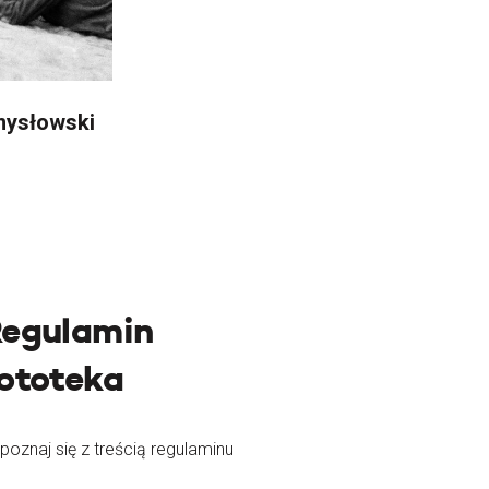
mysłowski
egulamin
ototeka
poznaj się z treścią regulaminu