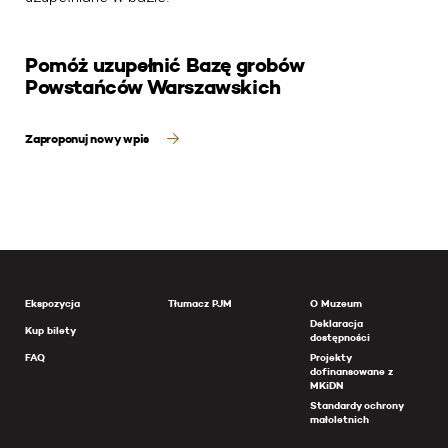
Pomóż uzupełnić Bazę grobów
Powstańców Warszawskich
Zaproponuj nowy wpis
Ekspozycja
Tłumacz PJM
O Muzeum
Deklaracja
Kup bilety
dostępności
FAQ
Projekty
dofinansowane z
MKiDN
Standardy ochrony
małoletnich