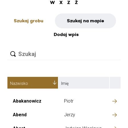
W
X
Z
Ż
Szukaj grobu
Szukaj na mapie
Dodaj wpis
Nazwisko
Imię
Abakanowicz
Piotr
Abend
Jerzy