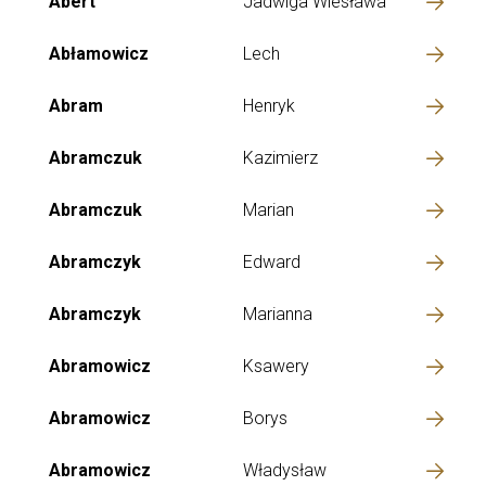
Abert
Jadwiga Wiesława
Abłamowicz
Lech
Abram
Henryk
Abramczuk
Kazimierz
Abramczuk
Marian
Abramczyk
Edward
Abramczyk
Marianna
Abramowicz
Ksawery
Abramowicz
Borys
Abramowicz
Władysław