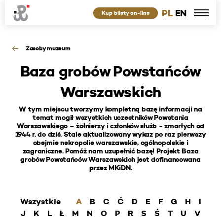
PL
EN
Kup bilety on-line
Zasoby muzeum
Baza grobów Powstańców
Warszawskich
W tym miejscu tworzymy kompletną bazę informacji na
temat mogił wszystkich uczestników Powstania
Warszawskiego – żołnierzy i członków służb - zmarłych od
1944 r. do dziś. Stale aktualizowany wykaz po raz pierwszy
obejmie nekropolie warszawskie, ogólnopolskie i
zagraniczne. Pomóż nam uzupełnić bazę! Projekt Baza
grobów Powstańców Warszawskich jest dofinansowana
przez MKiDN.
Wszystkie
A
B
C
Ć
D
E
F
G
H
I
J
K
L
Ł
M
N
O
P
R
S
Ś
T
U
V