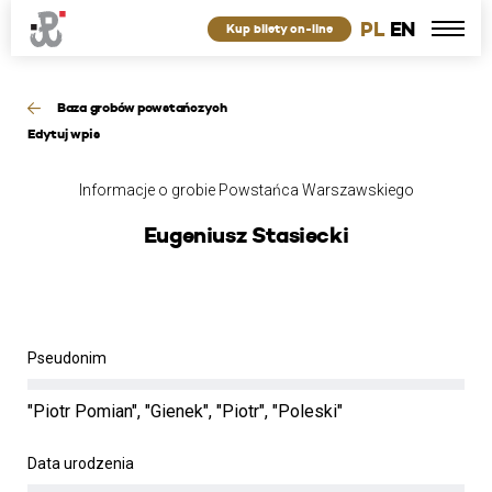
PL
EN
Kup bilety on-line
Baza grobów powstańczych
Edytuj wpis
Informacje o grobie Powstańca Warszawskiego
Eugeniusz Stasiecki
Pseudonim
"Piotr Pomian", "Gienek", "Piotr", "Poleski"
Data urodzenia