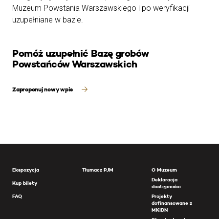
Muzeum Powstania Warszawskiego i po weryfikacji
uzupełniane w bazie.
Pomóż uzupełnić Bazę grobów
Powstańców Warszawskich
Zaproponuj nowy wpis
Ekspozycja
Tłumacz PJM
O Muzeum
Deklaracja
Kup bilety
dostępności
FAQ
Projekty
dofinansowane z
MKiDN