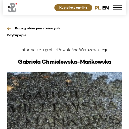
PL
EN
Kup bilety on-line
Baza grobów powstańczych
Edytuj wpis
Informacje o grobie Powstańca Warszawskiego
Gabriela Chmielewska-Mańkowska