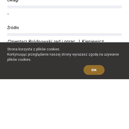
-
Źródło
Cmentarz Bródnowski
, red i oprac. J. Kieniewicz,
Warszawa 2007.
Strona korzysta z plików cookies.
Kontynuując przeglądanie naszej strony wyrażasz zgodę na używanie
plików cookies.
Janusz Zorzycki
OK
Pseudonim:
"Bambus"
Zobacz biogram