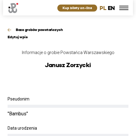
PL
EN
Kup bilety on-line
Baza grobów powstańczych
Edytuj wpis
Informacje o grobie Powstańca Warszawskiego
Janusz Zorzycki
Pseudonim
"Bambus"
Data urodzenia