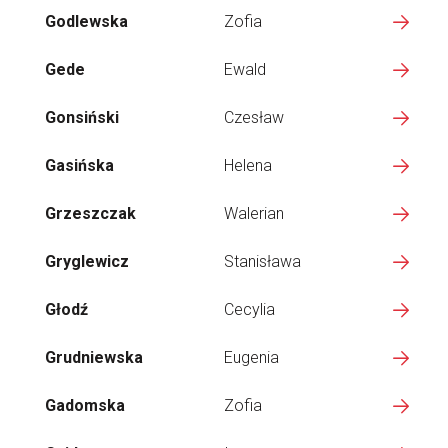
Godlewska
Zofia
Gede
Ewald
Gonsiński
Czesław
Gasińska
Helena
Grzeszczak
Walerian
Gryglewicz
Stanisława
Głodź
Cecylia
Grudniewska
Eugenia
Gadomska
Zofia