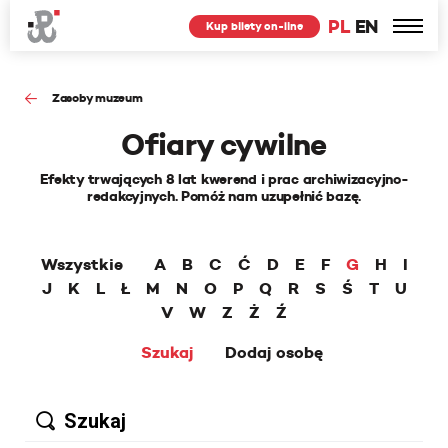
PL
EN
Kup bilety on-line
Zasoby muzeum
Ofiary cywilne
Efekty trwających 8 lat kwerend i prac archiwizacyjno-
redakcyjnych. Pomóż nam uzupełnić bazę.
Wszystkie
A
B
C
Ć
D
E
F
G
H
I
J
K
L
Ł
M
N
O
P
Q
R
S
Ś
T
U
V
W
Z
Ż
Ź
Szukaj
Dodaj osobę