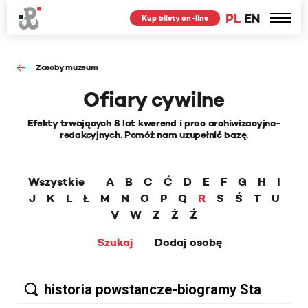
PL
EN
Kup bilety on-line
Zasoby muzeum
Ofiary cywilne
Efekty trwających 8 lat kwerend i prac archiwizacyjno-
redakcyjnych. Pomóż nam uzupełnić bazę.
Wszystkie
A
B
C
Ć
D
E
F
G
H
I
J
K
L
Ł
M
N
O
P
Q
R
S
Ś
T
U
V
W
Z
Ż
Ź
Szukaj
Dodaj osobę