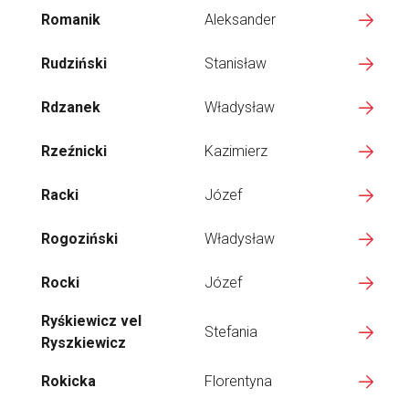
Romanik
Aleksander
Rudziński
Stanisław
Rdzanek
Władysław
Rzeźnicki
Kazimierz
Racki
Józef
Rogoziński
Władysław
Rocki
Józef
Ryśkiewicz vel
Stefania
Ryszkiewicz
Rokicka
Florentyna