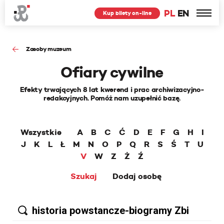
PL
EN
Kup bilety on-line
Zasoby muzeum
Ofiary cywilne
Efekty trwających 8 lat kwerend i prac archiwizacyjno-
redakcyjnych. Pomóż nam uzupełnić bazę.
Wszystkie
A
B
C
Ć
D
E
F
G
H
I
J
K
L
Ł
M
N
O
P
Q
R
S
Ś
T
U
V
W
Z
Ż
Ź
Szukaj
Dodaj osobę