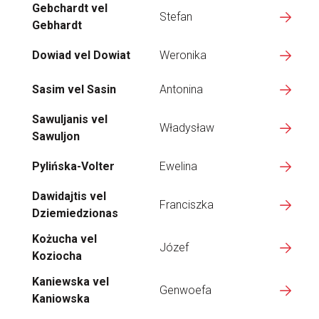
Gebchardt vel
Stefan
Gebhardt
Dowiad vel Dowiat
Weronika
Sasim vel Sasin
Antonina
Sawuljanis vel
Władysław
Sawuljon
Pylińska-Volter
Ewelina
Dawidajtis vel
Franciszka
Dziemiedzionas
Kożucha vel
Józef
Koziocha
Kaniewska vel
Genwoefa
Kaniowska