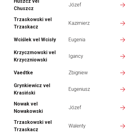
Huszcz vel
Józef
Chuszcz
Trzaskowski vel
Kazimierz
Trzaskacz
Wciślek vel Wcisły
Eugenia
Krzyczmowski vel
Igancy
Krzyczniowski
Vaedtke
Zbigniew
Grynkiewicz vel
Eugeniusz
Krasiński
Nowak vel
Józef
Nowakowski
Trzaskowski vel
Walenty
Trzaskacz