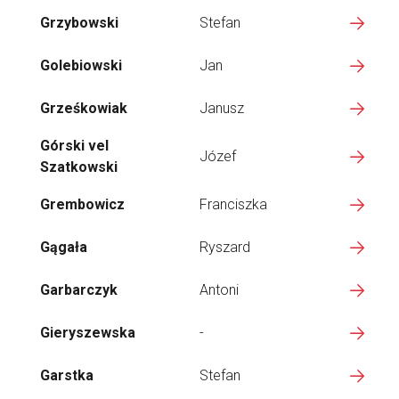
Grzybowski
Stefan
Golebiowski
Jan
Grześkowiak
Janusz
Górski vel
Józef
Szatkowski
Grembowicz
Franciszka
Gągała
Ryszard
Garbarczyk
Antoni
Gieryszewska
-
Garstka
Stefan