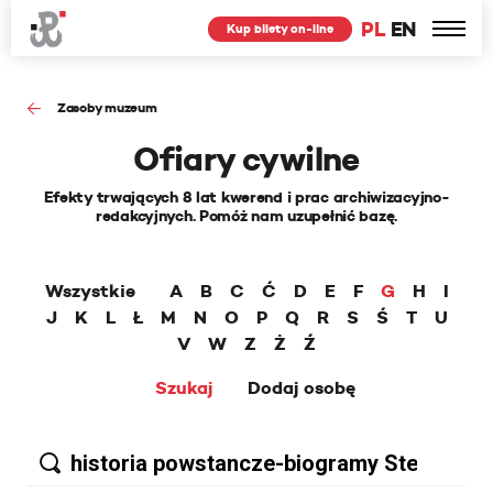
PL
EN
Kup bilety on-line
Zasoby muzeum
Ofiary cywilne
Efekty trwających 8 lat kwerend i prac archiwizacyjno-
redakcyjnych. Pomóż nam uzupełnić bazę.
Wszystkie
A
B
C
Ć
D
E
F
G
H
I
J
K
L
Ł
M
N
O
P
Q
R
S
Ś
T
U
V
W
Z
Ż
Ź
Szukaj
Dodaj osobę