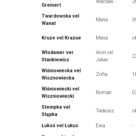
Wacław
2
Greinert
Twardowska vel
Maria
3
Wanat
Kruze vel Krazue
Maria
o
Włodawer ver
Aron vel
2
Stankiewicz
Julian
Wiśniowiecka vel
Zofia
1
Wisznowiecka
Wiśniowiecki vel
Roman
0
Wiszniowiecki
Stempka vel
Tadeusz
o
Stępka
Łukoś vel Łukus
Ewa
-