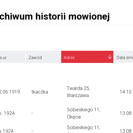
a ur.
Zawód
Adres
Data śmi
Twarda 25,
2.06.1919
tkaczka
14.10
Warszawa
Sobieskiego 11,
k. 1924
-
13.08
Okęcie
Sobieskiego 11,
k.1924
-
13.08