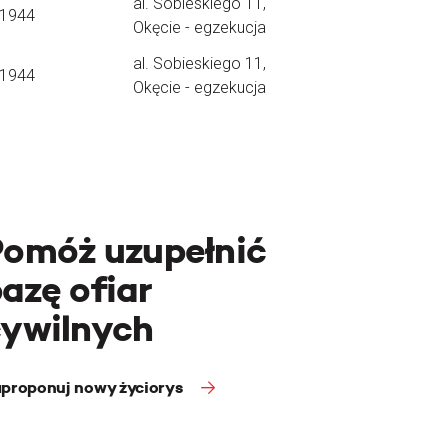
al. Sobieskiego 11,
.1944
Okęcie - egzekucja
al. Sobieskiego 11,
.1944
Okęcie - egzekucja
Pomóż uzupełnić
azę ofiar
cywilnych
proponuj nowy życiorys