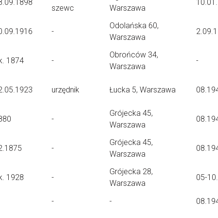
8.09.1898
10.01
szewc
Warszawa
Odolańska 60,
0.09.1916
-
2.09.
Warszawa
Obrońców 34,
k. 1874
-
-
Warszawa
2.05.1923
urzędnik
Łucka 5, Warszawa
08.19
Grójecka 45,
880
-
08.19
Warszawa
Grójecka 45,
2.1875
-
08.19
Warszawa
Grójecka 28,
k. 1928
-
05-10
Warszawa
-
-
08.19