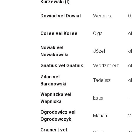
Kurzewski (I)
Dowiad vel Dowiat
Weronika
0
Coree vel Koree
Olga
o
Nowak vel
Józef
o
Nowakowski
Gnatiuk vel Gnatnik
Włodzimierz
o
Zdan vel
Tadeusz
o
Baranowski
Wapnitzka vel
Ester
-
Wapnicka
Ogrodowicz vel
Marian
2
Ogrodowczyk
Grajnert vel