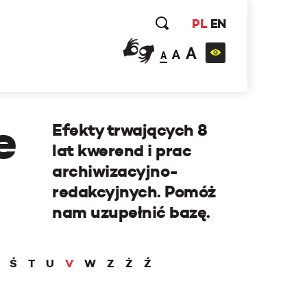
PL
EN
A
A
A
e
Efekty trwających 8
lat kwerend i prac
archiwizacyjno-
redakcyjnych. Pomóż
nam uzupełnić bazę.
Ś
T
U
V
W
Z
Ż
Ź