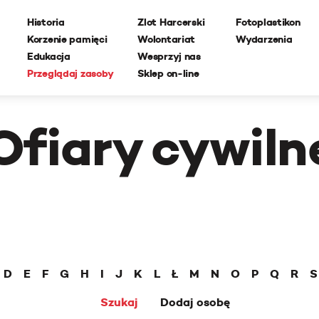
Historia
Zlot Harcerski
Fotoplastikon
Korzenie pamięci
Wolontariat
Wydarzenia
Edukacja
Wesprzyj nas
Przeglądaj zasoby
Sklep on-line
Ofiary cywiln
D
E
F
G
H
I
J
K
L
Ł
M
N
O
P
Q
R
S
Szukaj
Dodaj osobę