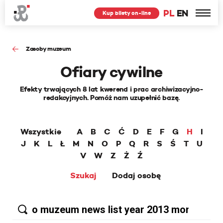
PL
EN
Kup bilety on-line
Zasoby muzeum
Ofiary cywilne
Efekty trwających 8 lat kwerend i prac archiwizacyjno-
redakcyjnych. Pomóż nam uzupełnić bazę.
Wszystkie
A
B
C
Ć
D
E
F
G
H
I
J
K
L
Ł
M
N
O
P
Q
R
S
Ś
T
U
V
W
Z
Ż
Ź
Szukaj
Dodaj osobę