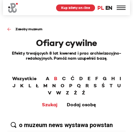
PL
EN
Kup bilety on-line
Zasoby muzeum
Ofiary cywilne
Efekty trwających 8 lat kwerend i prac archiwizacyjno-
redakcyjnych. Pomóż nam uzupełnić bazę.
Wszystkie
A
B
C
Ć
D
E
F
G
H
I
J
K
L
Ł
M
N
O
P
Q
R
S
Ś
T
U
V
W
Z
Ż
Ź
Szukaj
Dodaj osobę