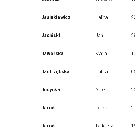
Jasiukiewicz
Halina
2
Jasiński
Jan
2
Jaworska
Maria
1
Jastrzębska
Halina
0
Judycka
Aurelia
2
Jaroń
Feliks
2
Jaroń
Tadeusz
1