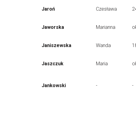
Jaroń
Czesława
2
Jaworska
Marianna
o
Janiszewska
Wanda
1
Jaszczuk
Maria
o
Jankowski
-
-