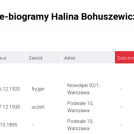
a ur.
Zawód
Adres
Data śmi
Nowolipki 92/1,
6.12.1920
fryzjer
-
Warszawa
Podwale 10,
7.12.1930
uczeń
-
Warszawa
Podwale 10,
.10.1895
-
-
Warszawa