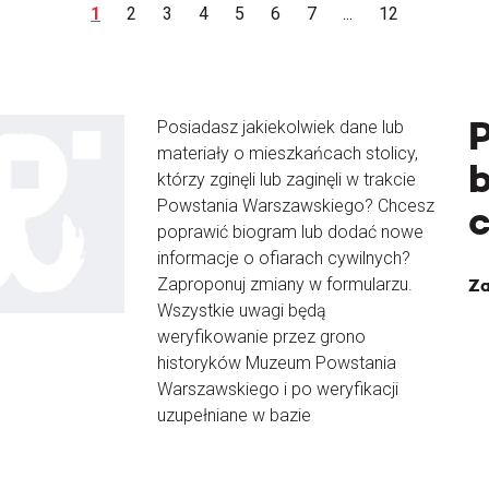
1
2
3
4
5
6
7
...
12
Posiadasz jakiekolwiek dane lub
materiały o mieszkańcach stolicy,
b
którzy zginęli lub zaginęli w trakcie
Powstania Warszawskiego? Chcesz
poprawić biogram lub dodać nowe
informacje o ofiarach cywilnych?
Zaproponuj zmiany w formularzu.
Za
Wszystkie uwagi będą
weryfikowanie przez grono
historyków Muzeum Powstania
Warszawskiego i po weryfikacji
uzupełniane w bazie