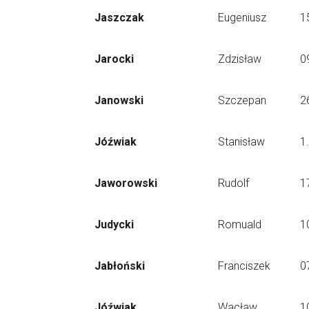
Jaszczak
Eugeniusz
1
Jarocki
Zdzisław
0
Janowski
Szczepan
2
Jóźwiak
Stanisław
1
Jaworowski
Rudolf
1
Judycki
Romuald
1
Jabłoński
Franciszek
0
Jóźwiak
Wacław
1