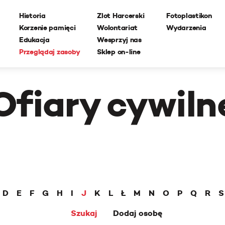
Historia
Zlot Harcerski
Fotoplastikon
Korzenie pamięci
Wolontariat
Wydarzenia
Edukacja
Wesprzyj nas
Przeglądaj zasoby
Sklep on-line
Ofiary cywiln
D
E
F
G
H
I
J
K
L
Ł
M
N
O
P
Q
R
S
Szukaj
Dodaj osobę