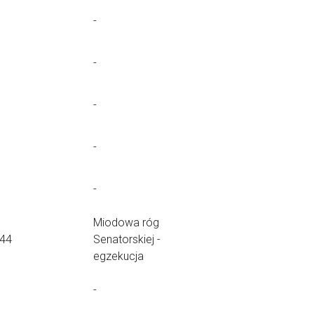
-
-
-
-
-
Miodowa róg
.44
Senatorskiej -
egzekucja
-