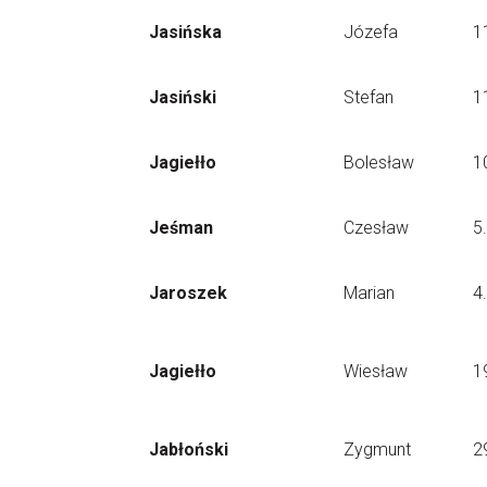
Jasińska
Józefa
1
Jasiński
Stefan
1
Jagiełło
Bolesław
1
Jeśman
Czesław
5
Jaroszek
Marian
4
Jagiełło
Wiesław
1
Jabłoński
Zygmunt
2