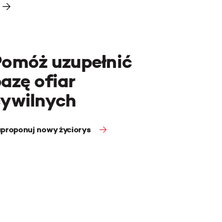
Pomóż uzupełnić
azę ofiar
cywilnych
proponuj nowy życiorys