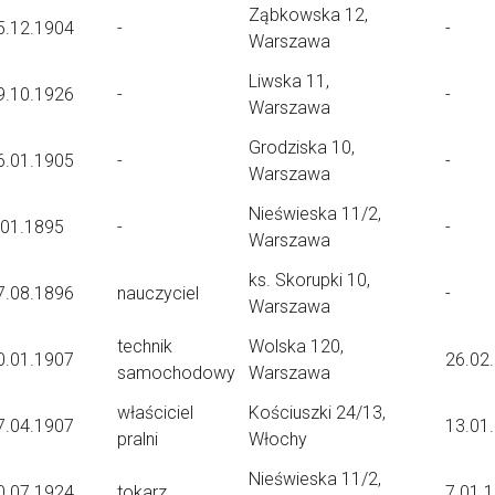
Ząbkowska 12,
5.12.1904
-
-
Warszawa
Liwska 11,
9.10.1926
-
-
Warszawa
Grodziska 10,
6.01.1905
-
-
Warszawa
Nieświeska 11/2,
.01.1895
-
-
Warszawa
ks. Skorupki 10,
7.08.1896
nauczyciel
-
Warszawa
technik
Wolska 120,
0.01.1907
26.02
samochodowy
Warszawa
właściciel
Kościuszki 24/13,
7.04.1907
13.01
pralni
Włochy
Nieświeska 11/2,
0.07.1924
tokarz
7.01.