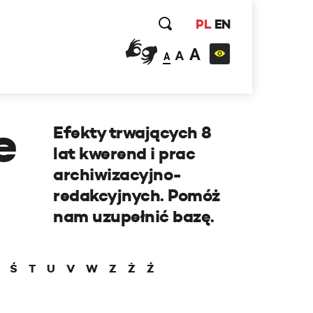
PL
EN
A
A
A
e
Efekty trwających 8
lat kwerend i prac
archiwizacyjno-
redakcyjnych. Pomóż
nam uzupełnić bazę.
Ś
T
U
V
W
Z
Ż
Ź