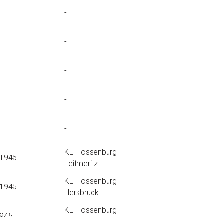
-
-
-
-
-
KL Flossenbürg -
.1945
Leitmeritz
KL Flossenbürg -
.1945
Hersbruck
KL Flossenbürg -
1945