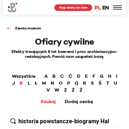
PL
EN
Kup bilety on-line
Zasoby muzeum
Ofiary cywilne
Efekty trwających 8 lat kwerend i prac archiwizacyjno-
redakcyjnych. Pomóż nam uzupełnić bazę.
Wszystkie
A
B
C
Ć
D
E
F
G
H
I
J
K
L
Ł
M
N
O
P
Q
R
S
Ś
T
U
V
W
Z
Ż
Ź
Szukaj
Dodaj osobę