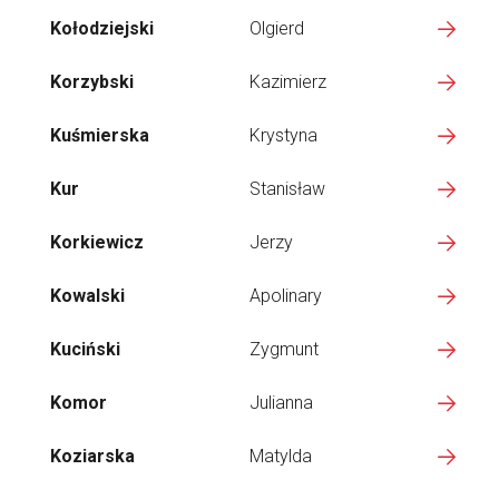
Kołodziejski
Olgierd
Korzybski
Kazimierz
Kuśmierska
Krystyna
Kur
Stanisław
Korkiewicz
Jerzy
Kowalski
Apolinary
Kuciński
Zygmunt
Komor
Julianna
Koziarska
Matylda