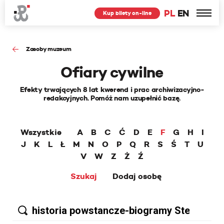
PL
EN
Kup bilety on-line
Zasoby muzeum
Ofiary cywilne
Efekty trwających 8 lat kwerend i prac archiwizacyjno-
redakcyjnych. Pomóż nam uzupełnić bazę.
Wszystkie
A
B
C
Ć
D
E
F
G
H
I
J
K
L
Ł
M
N
O
P
Q
R
S
Ś
T
U
V
W
Z
Ż
Ź
Szukaj
Dodaj osobę