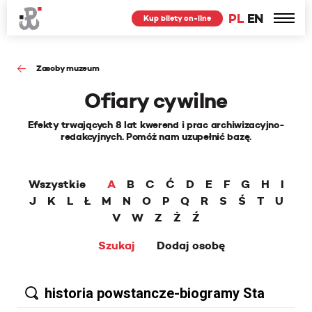
PL
EN
Kup bilety on-line
Zasoby muzeum
Ofiary cywilne
Efekty trwających 8 lat kwerend i prac archiwizacyjno-
redakcyjnych. Pomóż nam uzupełnić bazę.
Wszystkie
A
B
C
Ć
D
E
F
G
H
I
J
K
L
Ł
M
N
O
P
Q
R
S
Ś
T
U
V
W
Z
Ż
Ź
Szukaj
Dodaj osobę