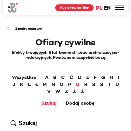
PL
EN
Kup bilety on-line
Zasoby muzeum
Ofiary cywilne
Efekty trwających 8 lat kwerend i prac archiwizacyjno-
redakcyjnych. Pomóż nam uzupełnić bazę.
Wszystkie
A
B
C
Ć
D
E
F
G
H
I
J
K
L
Ł
M
N
O
P
Q
R
S
Ś
T
U
V
W
Z
Ż
Ź
Szukaj
Dodaj osobę