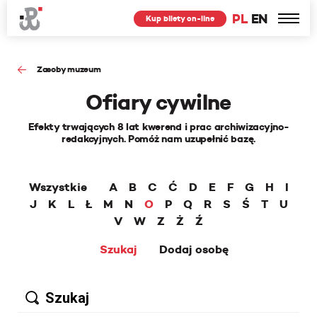
PL
EN
Kup bilety on-line
Zasoby muzeum
Ofiary cywilne
Efekty trwających 8 lat kwerend i prac archiwizacyjno-
redakcyjnych. Pomóż nam uzupełnić bazę.
Wszystkie
A
B
C
Ć
D
E
F
G
H
I
J
K
L
Ł
M
N
O
P
Q
R
S
Ś
T
U
V
W
Z
Ż
Ź
Szukaj
Dodaj osobę