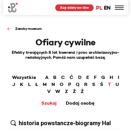
PL
EN
Kup bilety on-line
Zasoby muzeum
Ofiary cywilne
Efekty trwających 8 lat kwerend i prac archiwizacyjno-
redakcyjnych. Pomóż nam uzupełnić bazę.
Wszystkie
A
B
C
Ć
D
E
F
G
H
I
J
K
L
Ł
M
N
O
P
Q
R
S
Ś
T
U
V
W
Z
Ż
Ź
Szukaj
Dodaj osobę