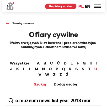
PL
EN
Kup bilety on-line
Zasoby muzeum
Ofiary cywilne
Efekty trwających 8 lat kwerend i prac archiwizacyjno-
redakcyjnych. Pomóż nam uzupełnić bazę.
Wszystkie
A
B
C
Ć
D
E
F
G
H
I
J
K
L
Ł
M
N
O
P
Q
R
S
Ś
T
U
V
W
Z
Ż
Ź
Szukaj
Dodaj osobę