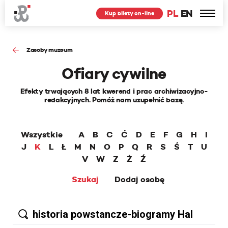
PL
EN
Kup bilety on-line
Zasoby muzeum
Ofiary cywilne
Efekty trwających 8 lat kwerend i prac archiwizacyjno-
redakcyjnych. Pomóż nam uzupełnić bazę.
Wszystkie
A
B
C
Ć
D
E
F
G
H
I
J
K
L
Ł
M
N
O
P
Q
R
S
Ś
T
U
V
W
Z
Ż
Ź
Szukaj
Dodaj osobę