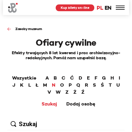
PL
EN
Kup bilety on-line
Zasoby muzeum
Ofiary cywilne
Efekty trwających 8 lat kwerend i prac archiwizacyjno-
redakcyjnych. Pomóż nam uzupełnić bazę.
Wszystkie
A
B
C
Ć
D
E
F
G
H
I
J
K
L
Ł
M
N
O
P
Q
R
S
Ś
T
U
V
W
Z
Ż
Ź
Szukaj
Dodaj osobę