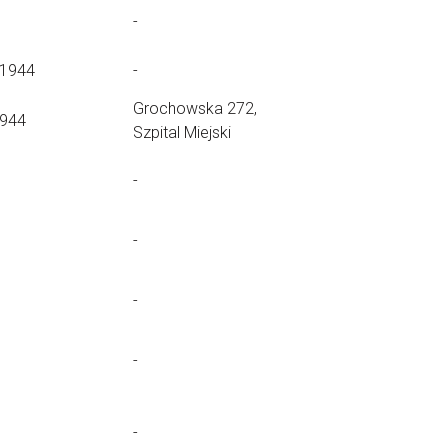
-
.1944
-
Grochowska 272,
1944
Szpital Miejski
-
-
-
-
-