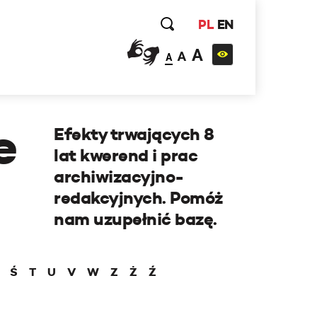
PL
EN
A
A
A
e
Efekty trwających 8
lat kwerend i prac
archiwizacyjno-
redakcyjnych. Pomóż
nam uzupełnić bazę.
Ś
T
U
V
W
Z
Ż
Ź