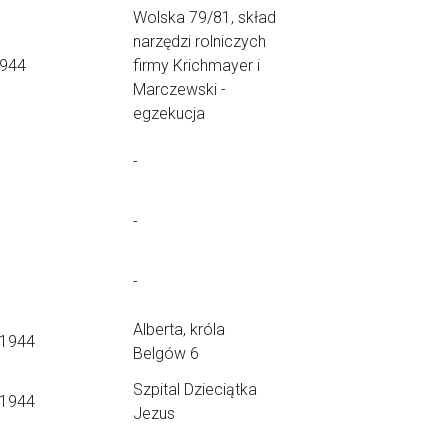
Wolska 79/81, skład
narzędzi rolniczych
1944
firmy Krichmayer i
Marczewski -
egzekucja
-
-
-
Alberta, króla
.1944
Belgów 6
Szpital Dzieciątka
.1944
Jezus