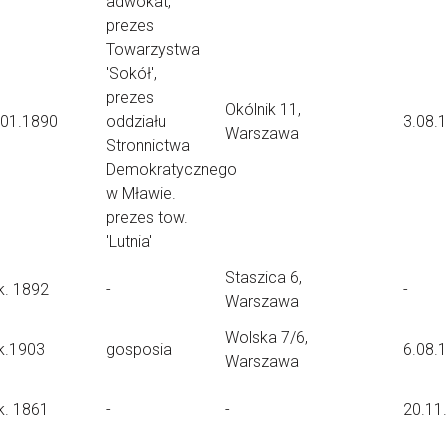
adwokat,
prezes
Towarzystwa
'Sokół',
prezes
Okólnik 11,
.01.1890
oddziału
3.08.
Warszawa
Stronnictwa
Demokratycznego
w Mławie.
prezes tow.
'Lutnia'
Staszica 6,
k. 1892
-
-
Warszawa
Wolska 7/6,
k.1903
gosposia
6.08.
Warszawa
k. 1861
-
-
20.11