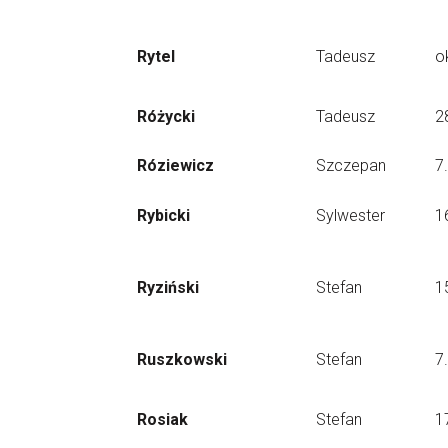
Rytel
Tadeusz
o
Różycki
Tadeusz
2
Róziewicz
Szczepan
7
Rybicki
Sylwester
1
Ryziński
Stefan
1
Ruszkowski
Stefan
7
Rosiak
Stefan
1