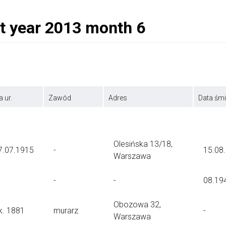
a ur.
Zawód
Adres
Data śmi
Olesińska 13/18,
7.07.1915
-
15.08
Warszawa
-
-
08.19
Obozowa 32,
k. 1881
murarz
-
Warszawa