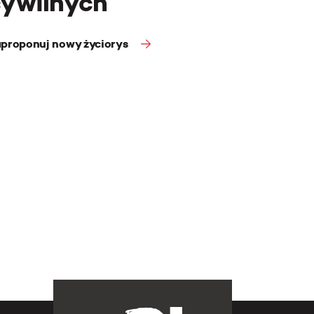
cywilnych
proponuj nowy życiorys