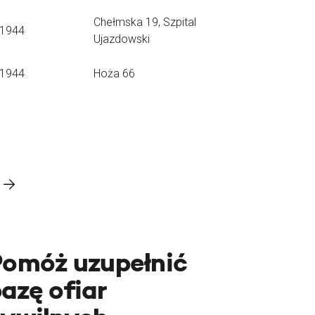
Chełmska 19, Szpital
.1944
Ujazdowski
.1944
Hoża 66
Pomóż uzupełnić
azę ofiar