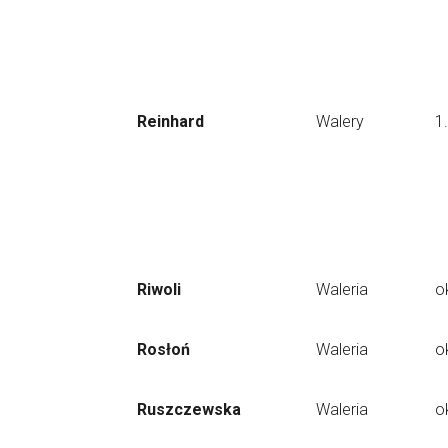
Reinhard
Walery
1
Riwoli
Waleria
o
Rosłoń
Waleria
o
Ruszczewska
Waleria
o