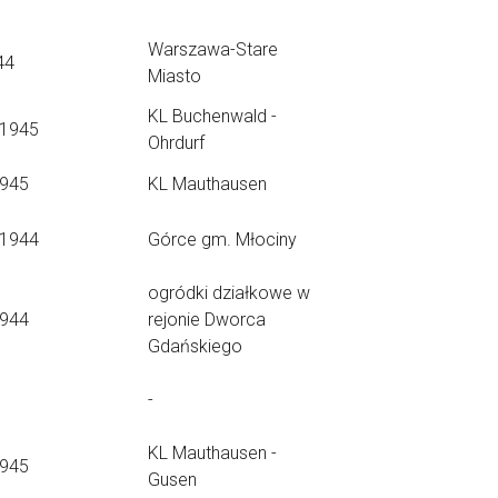
Warszawa-Stare
44
Miasto
KL Buchenwald -
.1945
Ohrdurf
1945
KL Mauthausen
.1944
Górce gm. Młociny
ogródki działkowe w
1944
rejonie Dworca
Gdańskiego
-
KL Mauthausen -
1945
Gusen