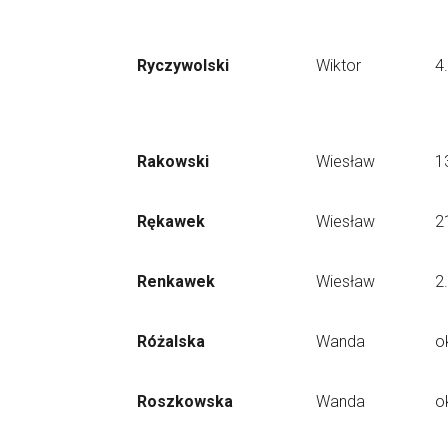
Ryczywolski
Wiktor
4
Rakowski
Wiesław
1
Rękawek
Wiesław
2
Renkawek
Wiesław
2
Różalska
Wanda
o
Roszkowska
Wanda
o