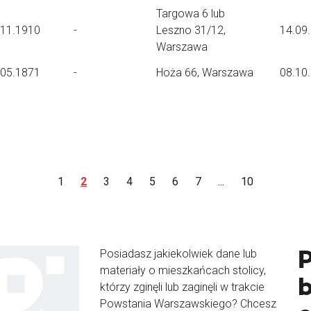
Targowa 6 lub
.11.1910
-
Leszno 31/12,
14.09
Warszawa
.05.1871
-
Hoża 66, Warszawa
08.10
1
2
3
4
5
6
7
...
10
Posiadasz jakiekolwiek dane lub
materiały o mieszkańcach stolicy,
b
którzy zginęli lub zaginęli w trakcie
Powstania Warszawskiego? Chcesz