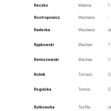
Reczko
Waleria
1
Rostropowicz
Wacława
-
Radecka
Wacława
o
Rypkowski
Wacław
7
Remiszewski
Wacław
1
Rolnik
Tomasz
2
Rogulska
Teresa
2
Rutkowska
Teofila
o