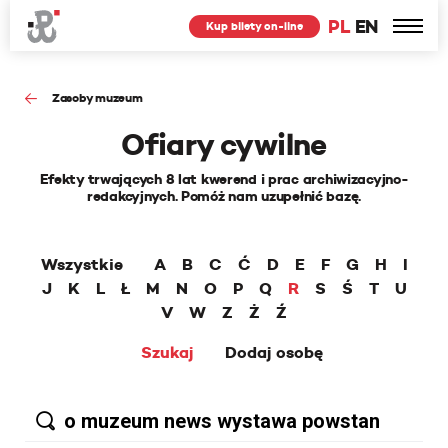
PL
EN
Kup bilety on-line
Zasoby muzeum
Ofiary cywilne
Efekty trwających 8 lat kwerend i prac archiwizacyjno-
redakcyjnych. Pomóż nam uzupełnić bazę.
Wszystkie
A
B
C
Ć
D
E
F
G
H
I
J
K
L
Ł
M
N
O
P
Q
R
S
Ś
T
U
V
W
Z
Ż
Ź
Szukaj
Dodaj osobę