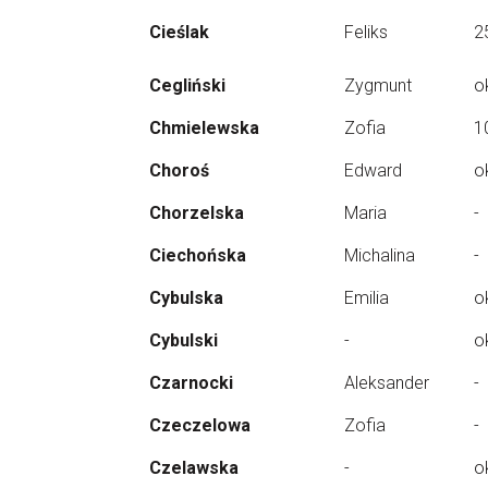
Cieślak
Feliks
2
Cegliński
Zygmunt
o
Chmielewska
Zofia
1
Choroś
Edward
o
Chorzelska
Maria
-
Ciechońska
Michalina
-
Cybulska
Emilia
o
Cybulski
-
o
Czarnocki
Aleksander
-
Czeczelowa
Zofia
-
Czelawska
-
o