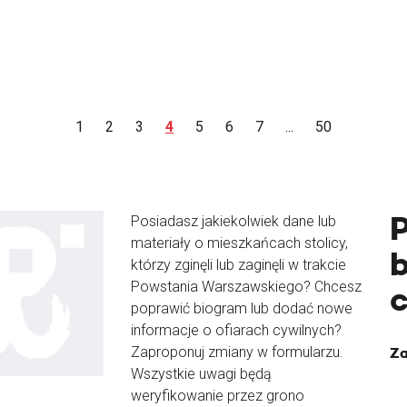
1
2
3
4
5
6
7
...
50
Posiadasz jakiekolwiek dane lub
materiały o mieszkańcach stolicy,
b
którzy zginęli lub zaginęli w trakcie
Powstania Warszawskiego? Chcesz
poprawić biogram lub dodać nowe
informacje o ofiarach cywilnych?
Zaproponuj zmiany w formularzu.
Za
Wszystkie uwagi będą
weryfikowanie przez grono