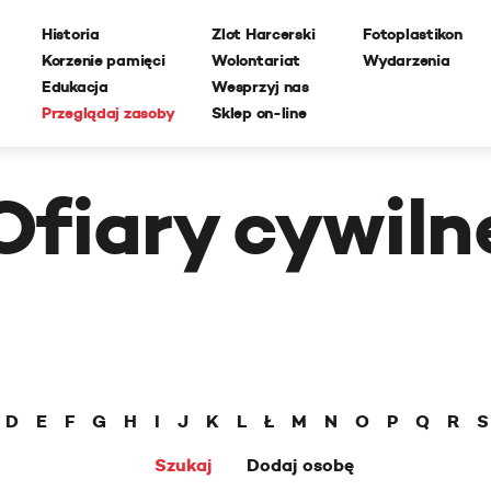
Historia
Zlot Harcerski
Fotoplastikon
Korzenie pamięci
Wolontariat
Wydarzenia
Edukacja
Wesprzyj nas
Przeglądaj zasoby
Sklep on-line
Ofiary cywiln
D
E
F
G
H
I
J
K
L
Ł
M
N
O
P
Q
R
S
Szukaj
Dodaj osobę