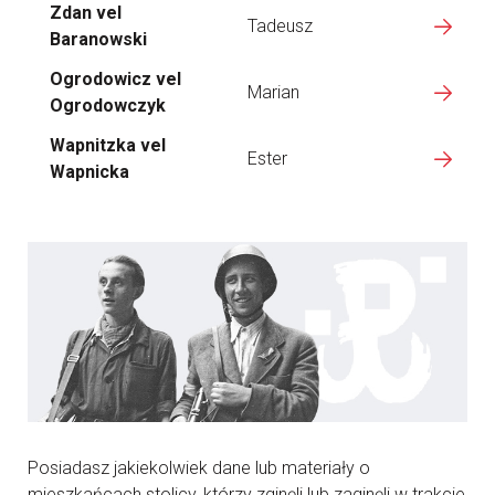
Zdan vel
Tadeusz
Baranowski
Ogrodowicz vel
Marian
Ogrodowczyk
Wapnitzka vel
Ester
Wapnicka
Posiadasz jakiekolwiek dane lub materiały o
mieszkańcach stolicy, którzy zginęli lub zaginęli w trakcie