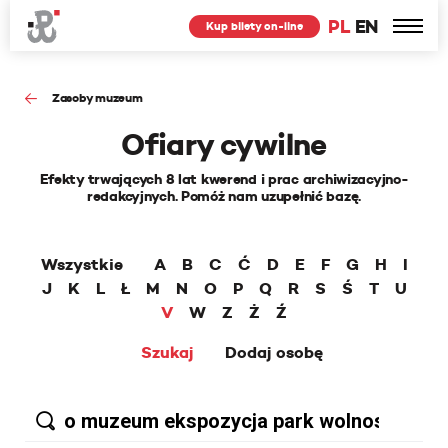
PL
EN
Kup bilety on-line
Zasoby muzeum
Ofiary cywilne
Efekty trwających 8 lat kwerend i prac archiwizacyjno-
redakcyjnych. Pomóż nam uzupełnić bazę.
Wszystkie
A
B
C
Ć
D
E
F
G
H
I
J
K
L
Ł
M
N
O
P
Q
R
S
Ś
T
U
V
W
Z
Ż
Ź
Szukaj
Dodaj osobę