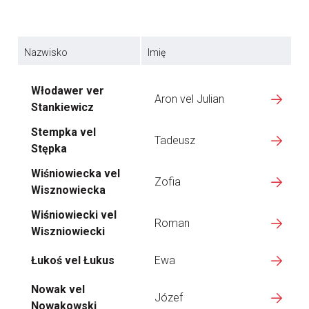
Nazwisko
Imię
Włodawer ver
Aron vel Julian
Stankiewicz
Stempka vel
Tadeusz
Stępka
Wiśniowiecka vel
Zofia
Wisznowiecka
Wiśniowiecki vel
Roman
Wiszniowiecki
Łukoś vel Łukus
Ewa
Nowak vel
Józef
Nowakowski