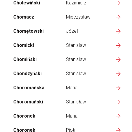
Cholewiński
Kazimierz
Chomacz
Mieczysław
Chomętowski
Józef
Chomicki
Stanisław
Chomiński
Stanisław
Chondzyński
Stanisław
Choromańska
Maria
Choromański
Stanisław
Choronek
Maria
Choronek
Piotr