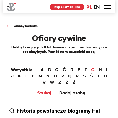
PL
EN
Kup bilety on-line
Zasoby muzeum
Ofiary cywilne
Efekty trwających 8 lat kwerend i prac archiwizacyjno-
redakcyjnych. Pomóż nam uzupełnić bazę.
Wszystkie
A
B
C
Ć
D
E
F
G
H
I
J
K
L
Ł
M
N
O
P
Q
R
S
Ś
T
U
V
W
Z
Ż
Ź
Szukaj
Dodaj osobę