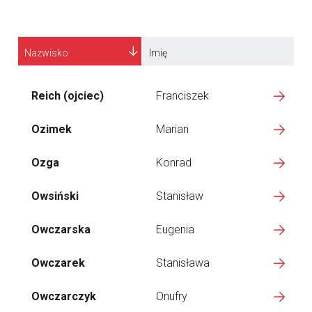
Nazwisko
Imię
Reich (ojciec)
Franciszek
Ozimek
Marian
Ozga
Konrad
Owsiński
Stanisław
Owczarska
Eugenia
Owczarek
Stanisława
Owczarczyk
Onufry