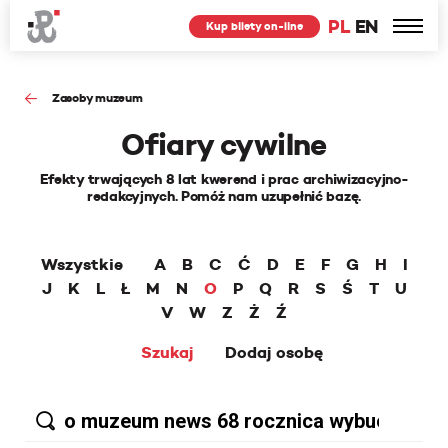
PL
EN
Kup bilety on-line
Zasoby muzeum
Ofiary cywilne
Efekty trwających 8 lat kwerend i prac archiwizacyjno-
redakcyjnych. Pomóż nam uzupełnić bazę.
Wszystkie
A
B
C
Ć
D
E
F
G
H
I
J
K
L
Ł
M
N
O
P
Q
R
S
Ś
T
U
V
W
Z
Ż
Ź
Szukaj
Dodaj osobę