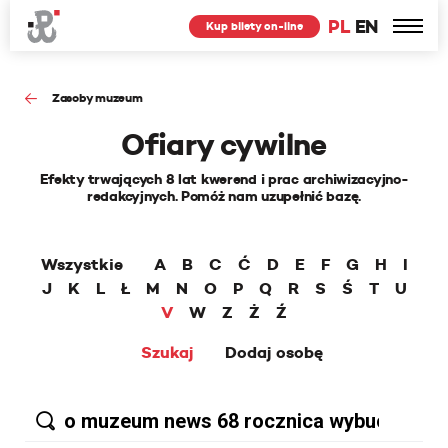
PL
EN
Kup bilety on-line
Zasoby muzeum
Ofiary cywilne
Efekty trwających 8 lat kwerend i prac archiwizacyjno-
redakcyjnych. Pomóż nam uzupełnić bazę.
Wszystkie
A
B
C
Ć
D
E
F
G
H
I
J
K
L
Ł
M
N
O
P
Q
R
S
Ś
T
U
V
W
Z
Ż
Ź
Szukaj
Dodaj osobę