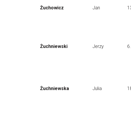
Żuchowicz
Jan
1
Żuchniewski
Jerzy
6
Żuchniewska
Julia
1