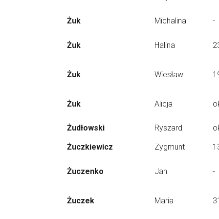
Żuk
Michalina
-
Żuk
Halina
2
Żuk
Wiesław
1
Żuk
Alicja
o
Żudłowski
Ryszard
o
Żuczkiewicz
Zygmunt
1
Żuczenko
Jan
-
Żuczek
Maria
3