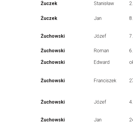
Żuczek
Stanisław
2
Żuczek
Jan
8
Żuchowski
Józef
7
Żuchowski
Roman
6
Żuchowski
Edward
o
Żuchowski
Franciszek
2
Żuchowski
Józef
4
Żuchowski
Jan
2