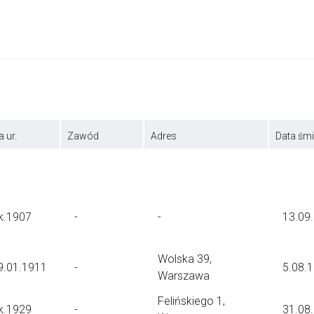
a ur.
Zawód
Adres
Data śmi
k.1907
-
-
13.09
Wolska 39,
9.01.1911
-
5.08.
Warszawa
Felińskiego 1,
k.1929
-
31.08