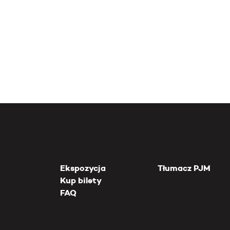
Ekspozycja
Tłumacz PJM
Kup bilety
FAQ