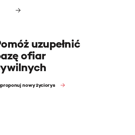
Pomóż uzupełnić
azę ofiar
cywilnych
proponuj nowy życiorys