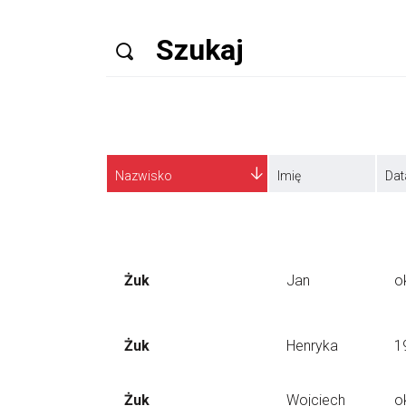
Nazwisko
Imię
Dat
Żuk
Jan
o
Żuk
Henryka
1
Żuk
Wojciech
o