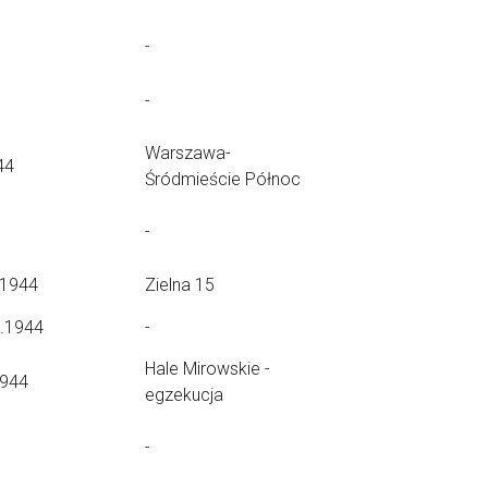
-
-
Warszawa-
44
Śródmieście Północ
-
.1944
Zielna 15
8.1944
-
Hale Mirowskie -
1944
egzekucja
-