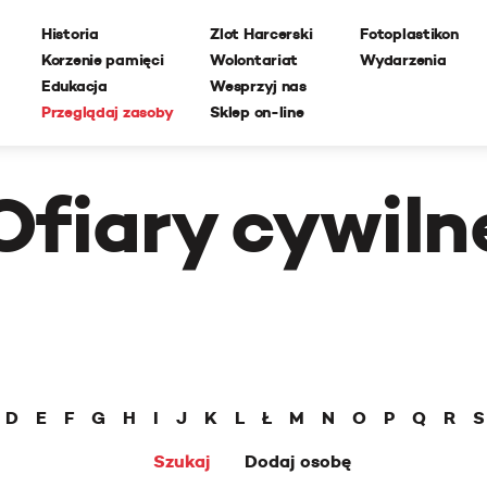
Historia
Zlot Harcerski
Fotoplastikon
Korzenie pamięci
Wolontariat
Wydarzenia
Edukacja
Wesprzyj nas
Przeglądaj zasoby
Sklep on-line
Ofiary cywiln
D
E
F
G
H
I
J
K
L
Ł
M
N
O
P
Q
R
S
Szukaj
Dodaj osobę