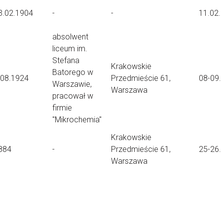
3.02.1904
-
-
11.02
absolwent
liceum im.
Stefana
Krakowskie
Batorego w
.08.1924
Przedmieście 61,
08-09
Warszawie,
Warszawa
pracował w
firmie
"Mikrochemia"
Krakowskie
884
-
Przedmieście 61,
25-26
Warszawa