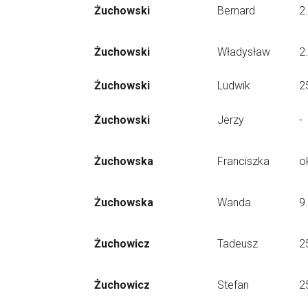
Żuchowski
Bernard
2
Żuchowski
Władysław
2
Żuchowski
Ludwik
2
Żuchowski
Jerzy
-
Żuchowska
Franciszka
o
Żuchowska
Wanda
9
Żuchowicz
Tadeusz
2
Żuchowicz
Stefan
2