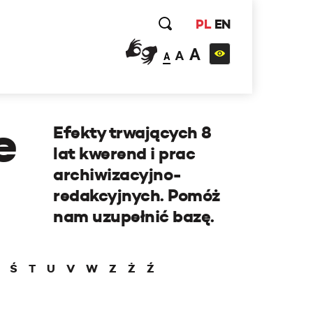
PL
EN
A
A
A
e
Efekty trwających 8
lat kwerend i prac
archiwizacyjno-
redakcyjnych. Pomóż
nam uzupełnić bazę.
Ś
T
U
V
W
Z
Ż
Ź