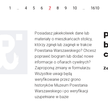
1
...
4
5
6
7
8
9
10
...
1610
Posiadasz jakiekolwiek dane lub
materiały o mieszkańcach stolicy,
b
którzy zginęli lub zaginęli w trakcie
Powstania Warszawskiego? Chcesz
poprawić biogram lub dodać nowe
informacje o ofiarach cywilnych?
Zaproponuj zmiany w formularzu.
Za
Wszystkie uwagi będą
weryfikowanie przez grono
historyków Muzeum Powstania
Warszawskiego i po weryfikacji
uzupełniane w bazie