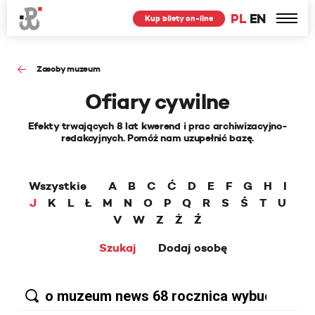
PL
EN
Kup bilety on-line
Zasoby muzeum
Ofiary cywilne
Efekty trwających 8 lat kwerend i prac archiwizacyjno-
redakcyjnych. Pomóż nam uzupełnić bazę.
Wszystkie
A
B
C
Ć
D
E
F
G
H
I
J
K
L
Ł
M
N
O
P
Q
R
S
Ś
T
U
V
W
Z
Ż
Ź
Szukaj
Dodaj osobę