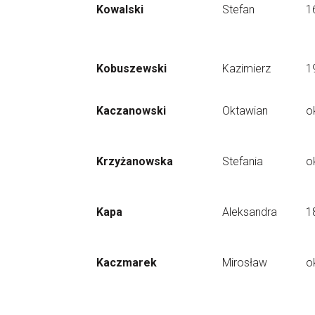
Kowalski
Stefan
1
Kobuszewski
Kazimierz
1
Kaczanowski
Oktawian
o
Krzyżanowska
Stefania
o
Kapa
Aleksandra
1
Kaczmarek
Mirosław
o