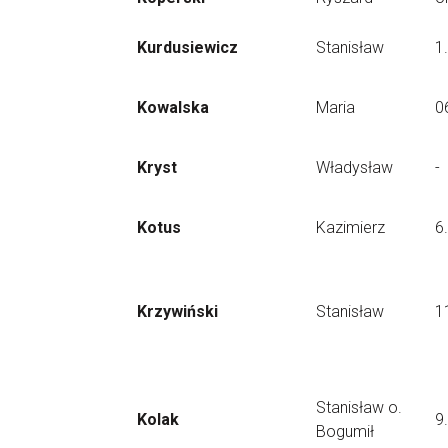
Kurdusiewicz
Stanisław
1
Kowalska
Maria
0
Kryst
Władysław
-
Kotus
Kazimierz
6
Krzywiński
Stanisław
1
Stanisław o.
Kolak
9
Bogumił