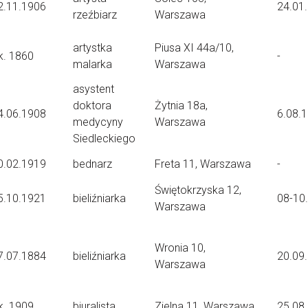
2.11.1906
24.01
rzeźbiarz
Warszawa
artystka
Piusa XI 44a/10,
k. 1860
-
malarka
Warszawa
asystent
doktora
Żytnia 18a,
4.06.1908
6.08.
medycyny
Warszawa
Siedleckiego
0.02.1919
bednarz
Freta 11, Warszawa
-
Świętokrzyska 12,
5.10.1921
bieliźniarka
08-10
Warszawa
Wronia 10,
7.07.1884
bieliźniarka
20.09
Warszawa
k. 1909
biuralista
Zielna 11, Warszawa
25.08