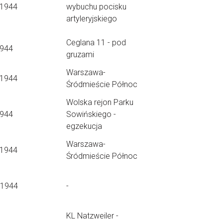
.1944
wybuchu pocisku
artyleryjskiego
Ceglana 11 - pod
1944
gruzami
Warszawa-
.1944
Śródmieście Północ
Wolska rejon Parku
1944
Sowińskiego -
egzekucja
Warszawa-
.1944
Śródmieście Północ
.1944
-
KL Natzweiler -