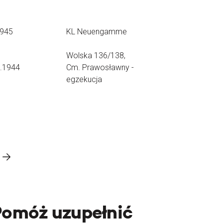
1945
KL Neuengamme
Wolska 136/138,
8.1944
Cm. Prawosławny -
egzekucja
Pomóż uzupełnić