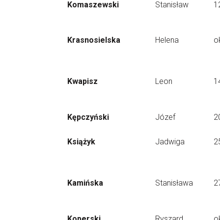
Komaszewski
Stanisław
1
Krasnosielska
Helena
o
Kwapisz
Leon
1
Kępczyński
Józef
2
Książyk
Jadwiga
2
Kamińska
Stanisława
2
Koperski
Ryszard
o