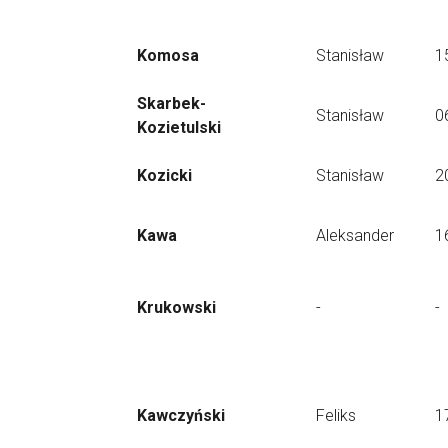
Komosa
Stanisław
1
Skarbek-
Stanisław
0
Kozietulski
Kozicki
Stanisław
2
Kawa
Aleksander
1
Krukowski
-
-
Kawczyński
Feliks
1