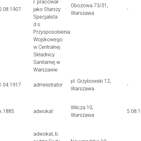
r. pracował
Obozowa 73/31,
0.08.1907
jako Starszy
-
Warszawa
Specjalista
d.s.
Przysposobienia
Wojskowego
w Centralnej
Składnicy
Sanitarnej w
Warszawie
pl. Grzybowski 12,
1.04.1917
administrator
-
Warszawa
Wilcza 10,
k.1885
adwokat
5.08.
Warszawa
adwokat, b.