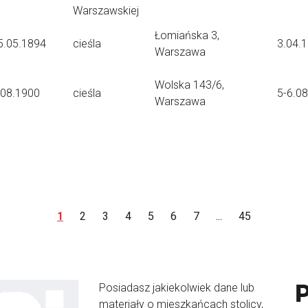
Warszawskiej
Łomiańska 3,
5.05.1894
cieśla
3.04.
Warszawa
Wolska 143/6,
.08.1900
cieśla
5-6.0
Warszawa
1
2
3
4
5
6
7
...
45
Posiadasz jakiekolwiek dane lub
materiały o mieszkańcach stolicy,