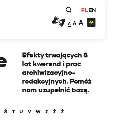
PL
EN
A
A
A
e
Efekty trwających 8
lat kwerend i prac
archiwizacyjno-
redakcyjnych. Pomóż
nam uzupełnić bazę.
Ś
T
U
V
W
Z
Ż
Ź