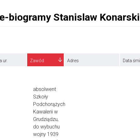
a ur.
Zawód
Adres
Data śmi
absolwent
Szkoły
Podchorążych
Kawalerii w
Grudziądzu,
do wybuchu
wojny 1939