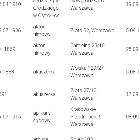
sędzia Sądu
Nowgrodzka 10,
6.04.1910
19.09
Grodzkiego
Warszawa
w Ostrołęce
aktor
9.07.1906
Złota 52, Warszawa
5.09.
filmowy
aktor
Chmielna 23/10,
k. 1869
25.09
filmowy
Warszawa
Wolska 129/27,
k.1888
akuszerka
5.08.
Warszawa
Złota 27/13,
891
akuszerka
17.09
Warszawa
Krakowskie
aplikant
k.07.1915
Przedmiście 5,
08-09
sądowy
Warszawa
artysta
Solec 103,