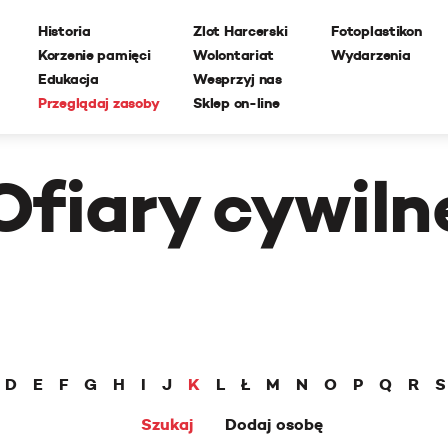
Historia
Zlot Harcerski
Fotoplastikon
Korzenie pamięci
Wolontariat
Wydarzenia
Edukacja
Wesprzyj nas
Przeglądaj zasoby
Sklep on-line
Ofiary cywiln
D
E
F
G
H
I
J
K
L
Ł
M
N
O
P
Q
R
S
Szukaj
Dodaj osobę