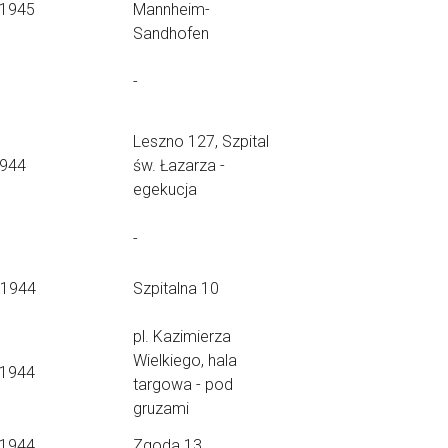
.1945
Mannheim-
Sandhofen
-
Leszno 127, Szpital
1944
św. Łazarza -
egekucja
-
.1944
Szpitalna 10
pl. Kazimierza
Wielkiego, hala
.1944
targowa - pod
gruzami
.1944
Zgoda 13