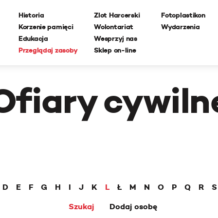
Historia
Zlot Harcerski
Fotoplastikon
Korzenie pamięci
Wolontariat
Wydarzenia
Edukacja
Wesprzyj nas
Przeglądaj zasoby
Sklep on-line
Ofiary cywiln
D
E
F
G
H
I
J
K
L
Ł
M
N
O
P
Q
R
S
Szukaj
Dodaj osobę