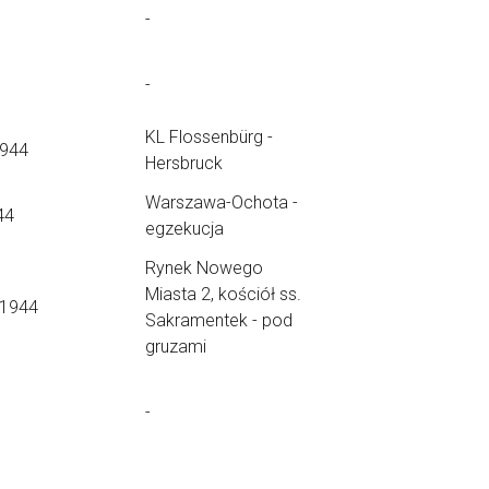
-
-
KL Flossenbürg -
1944
Hersbruck
Warszawa-Ochota -
44
egzekucja
Rynek Nowego
Miasta 2, kościół ss.
.1944
Sakramentek - pod
gruzami
-