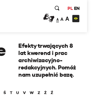
PL
EN
A
A
A
e
Efekty trwających 8
lat kwerend i prac
archiwizacyjno-
redakcyjnych. Pomóż
nam uzupełnić bazę.
Ś
T
U
V
W
Z
Ż
Ź