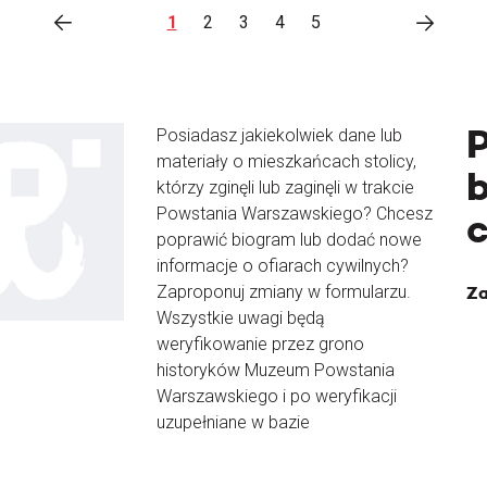
1
2
3
4
5
Posiadasz jakiekolwiek dane lub
materiały o mieszkańcach stolicy,
b
którzy zginęli lub zaginęli w trakcie
Powstania Warszawskiego? Chcesz
poprawić biogram lub dodać nowe
informacje o ofiarach cywilnych?
Zaproponuj zmiany w formularzu.
Za
Wszystkie uwagi będą
weryfikowanie przez grono
historyków Muzeum Powstania
Warszawskiego i po weryfikacji
uzupełniane w bazie