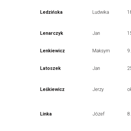
Ledzińska
Ludwika
1
Lenarczyk
Jan
1
Lenkiewicz
Maksym
9
Latoszek
Jan
2
Leśkiewicz
Jerzy
o
Linka
Józef
8