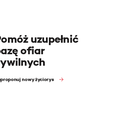
Pomóż uzupełnić
azę ofiar
cywilnych
proponuj nowy życiorys