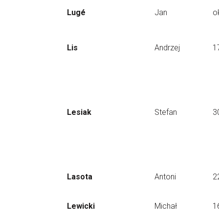
Lugé
Jan
o
Lis
Andrzej
1
Lesiak
Stefan
3
Lasota
Antoni
2
Lewicki
Michał
1