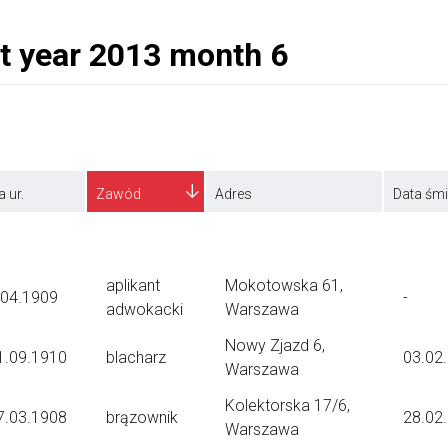
a ur.
Zawód
Adres
Data śmi
aplikant
Mokotowska 61,
.04.1909
-
adwokacki
Warszawa
Nowy Zjazd 6,
1.09.1910
blacharz
03.02
Warszawa
Kolektorska 17/6,
7.03.1908
brązownik
28.02
Warszawa