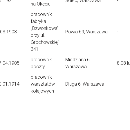
k. 1921
Solec, Warszawa
-
na Okęciu
pracownik
fabryka
„Dzwonkowa”
.03.1908
Pawia 69, Warszawa
-
przy ul.
Grochowskiej
341
pracownik
Miedziana 6,
7.04.1905
8.08 l
poczty
Warszawa
pracownik
0.01.1914
warsztatów
Długa 6, Warszawa
-
kolejowych