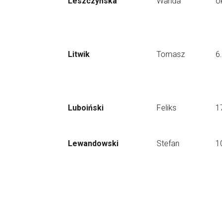
Leszczyńska
Wanda
o
Litwik
Tomasz
6
Luboiński
Feliks
1
Lewandowski
Stefan
1