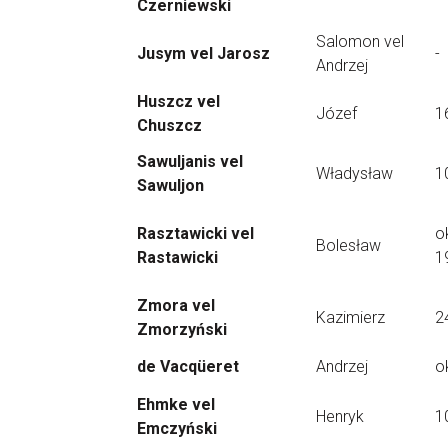
Czerniewski
Salomon vel
Jusym vel Jarosz
-
Andrzej
Huszcz vel
Józef
1
Chuszcz
Sawuljanis vel
Władysław
1
Sawuljon
Rasztawicki vel
o
Bolesław
Rastawicki
1
Zmora vel
Kazimierz
2
Zmorzyński
de Vacqüeret
Andrzej
o
Ehmke vel
Henryk
1
Emczyński