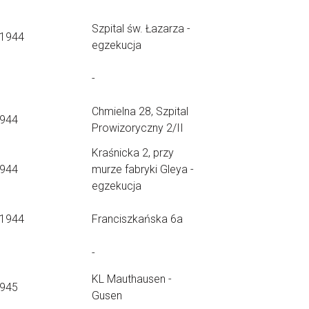
Szpital św. Łazarza -
.1944
egzekucja
-
Chmielna 28, Szpital
1944
Prowizoryczny 2/II
Kraśnicka 2, przy
1944
murze fabryki Gleya -
egzekucja
.1944
Franciszkańska 6a
-
KL Mauthausen -
1945
Gusen