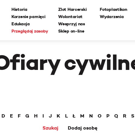
Historia
Zlot Harcerski
Fotoplastikon
Korzenie pamięci
Wolontariat
Wydarzenia
Edukacja
Wesprzyj nas
Przeglądaj zasoby
Sklep on-line
Ofiary cywiln
D
E
F
G
H
I
J
K
L
Ł
M
N
O
P
Q
R
S
Szukaj
Dodaj osobę