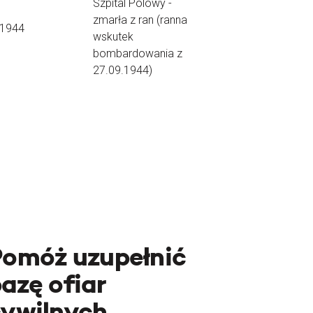
Szpital Polowy -
zmarła z ran (ranna
.1944
wskutek
bombardowania z
27.09.1944)
Pomóż uzupełnić
azę ofiar
cywilnych