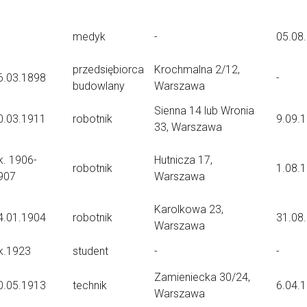
medyk
-
05.08
przedsiębiorca
Krochmalna 2/12,
6.03.1898
-
budowlany
Warszawa
Sienna 14 lub Wronia
0.03.1911
robotnik
9.09.
33, Warszawa
k. 1906-
Hutnicza 17,
robotnik
1.08.
907
Warszawa
Karolkowa 23,
4.01.1904
robotnik
31.08
Warszawa
k.1923
student
-
-
Zamieniecka 30/24,
0.05.1913
technik
6.04.
Warszawa