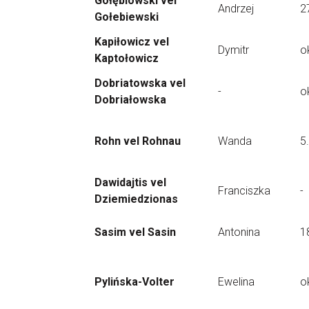
Gołębiowski vel
Andrzej
2
Gołebiewski
Kapiłowicz vel
Dymitr
o
Kaptołowicz
Dobriatowska vel
-
o
Dobriałowska
Rohn vel Rohnau
Wanda
5
Dawidajtis vel
Franciszka
-
Dziemiedzionas
Sasim vel Sasin
Antonina
1
Pylińska-Volter
Ewelina
o