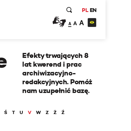
PL
EN
A
A
A
e
Efekty trwających 8
lat kwerend i prac
archiwizacyjno-
redakcyjnych. Pomóż
nam uzupełnić bazę.
Ś
T
U
V
W
Z
Ż
Ź