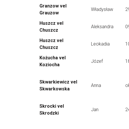
Granzow vel
Władysław
2
Grauzow
Huszcz vel
Aleksandra
0
Chuszcz
Huszcz vel
Leokadia
1
Chuszcz
Kożucha vel
Józef
1
Koziocha
Skwarkiewicz vel
Anna
o
Skwarkowska
Skrocki vel
Jan
2
Skrodzki