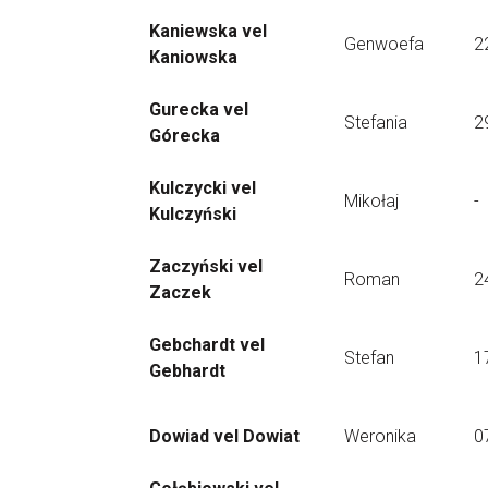
Kaniewska vel
Genwoefa
2
Kaniowska
Gurecka vel
Stefania
2
Górecka
Kulczycki vel
Mikołaj
-
Kulczyński
Zaczyński vel
Roman
2
Zaczek
Gebchardt vel
Stefan
1
Gebhardt
Dowiad vel Dowiat
Weronika
0