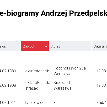
a ur.
Zawód
Adres
Data śmi
Podchorążych 25a,
4.02.1880
elektrotechnik
19.08
Warszawa
elektrotechnik,
Krucza 21,
8.02.1908
19.08
strażak
Warszawa
4.07.1911
handlowiec
-
7 lub 