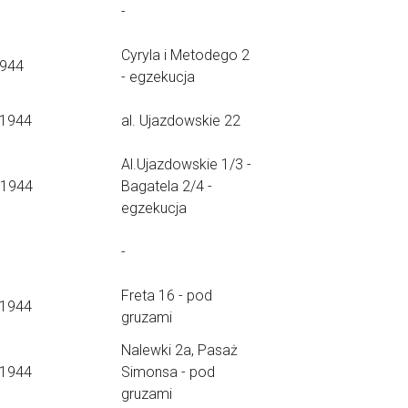
-
Cyryla i Metodego 2
1944
- egzekucja
.1944
al. Ujazdowskie 22
Al.Ujazdowskie 1/3 -
.1944
Bagatela 2/4 -
egzekucja
-
Freta 16 - pod
.1944
gruzami
Nalewki 2a, Pasaż
.1944
Simonsa - pod
gruzami