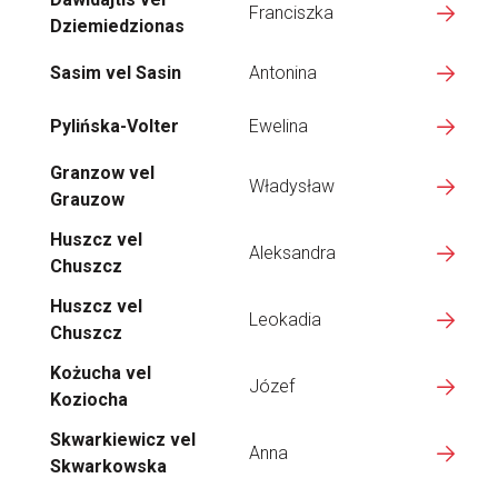
Franciszka
Dziemiedzionas
Sasim vel Sasin
Antonina
Pylińska-Volter
Ewelina
Granzow vel
Władysław
Grauzow
Huszcz vel
Aleksandra
Chuszcz
Huszcz vel
Leokadia
Chuszcz
Kożucha vel
Józef
Koziocha
Skwarkiewicz vel
Anna
Skwarkowska