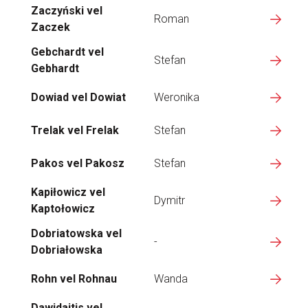
Zaczyński vel
Roman
Zaczek
Gebchardt vel
Stefan
Gebhardt
Dowiad vel Dowiat
Weronika
Trelak vel Frelak
Stefan
Pakos vel Pakosz
Stefan
Kapiłowicz vel
Dymitr
Kaptołowicz
Dobriatowska vel
-
Dobriałowska
Rohn vel Rohnau
Wanda
Dawidajtis vel