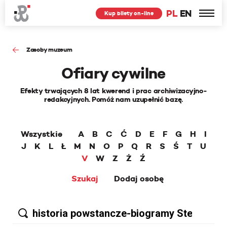
PL
EN
Kup bilety on-line
Zasoby muzeum
Ofiary cywilne
Efekty trwających 8 lat kwerend i prac archiwizacyjno-
redakcyjnych. Pomóż nam uzupełnić bazę.
Wszystkie
A
B
C
Ć
D
E
F
G
H
I
J
K
L
Ł
M
N
O
P
Q
R
S
Ś
T
U
V
W
Z
Ż
Ź
Szukaj
Dodaj osobę